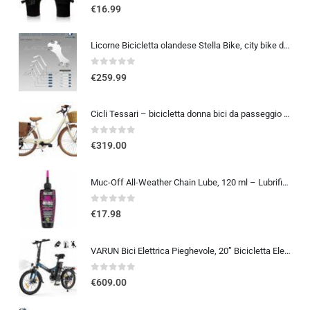
0
out of 5
€
16.99
Licorne Bicicletta olandese Stella Bike, city bike da 24,26 e 28 pollici, adatta sia a uomini che a donne, con cambio a 21 marce, Bambina Donna, bianco, 26
0
out of 5
€
259.99
Cicli Tessari – bicicletta donna bici da passeggio city bike 26 cambio 6 velocita’ telaio basso cesto in vimini vintage con b
0
out of 5
€
319.00
Muc-Off All-Weather Chain Lube, 120 ml – Lubrificante Catena Bici Biodegradabile, Olio Catena Bici di Tutti i Tipi – Formulat
0
out of 5
€
17.98
VARUN Bici Elettrica Pieghevole, 20” Bicicletta Elettrica Unisex, Batteria Rimovibile 48V 374.4Wh, Autonomia 70Km, 7 Velocit
0
out of 5
€
609.00