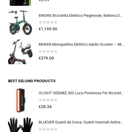
ENGWE Bicicletta Elettrica Pieghevole, Batteria Da 48 V 13,5Ah Con Autonomia Fino A 120km, Sensore Di Coppia Con Freni Idraul
0
out of 5
€
1,199.00
MIWEN Monopattino Elettrico Adulto Scooter – 48V 18Ah 45-55KM di Autonomia monopattino elettrico adulti 11/10.5 Pollici mo…
0
out of 5
€
379.00
BEST SELLING PRODUCTS
OLIGHT SEEMEE 30C Luce Posteriore Per Bicicletta LED 30 LUMEN Torcia Bici Rossa 5 Modalità Impermeabile IPX6 TYPE-C Fanale Po
0
out of 5
€
28.34
BLUEVER Guanti da Corsa, Guanti Invernali Antivento Touchscreen Guanti Sportivi Caldi Antiscivolo Idrorepellenti per Uomo Don