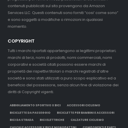
contenuti pubblicati sul sito provengono da Amazon
Services LLC. Questi contenuti sono forniti “cosi’ come sono”
e sono soggetti a modifiche o rimozioni in qualsiasi
momento.
COPYRIGHT
Tutti i marchi riportati appartengono ai legittimi proprietari;
marchi di terzi, nomi di prodotti, nomi commerciali, nomi
corporativi e società citati possono essere marchi di
proprietà dei rispettivi titolari o marchi registrati d’altre
società e sono stati utilizzati a puro scopo esplicativo ed a
beneficio del possessore, senza alcun fine di violazione dei
diritti di Copyright vigenti.
ABBIGLIAMENTO SPORTIVO X BICI
ACCESSORI CICLISMO
BICICLETTE DA PASSEGGIO
BICICLETTE PER BAMBINI E ACCESSORI
BICI DA STRADA
BICI ELETTRICHE
CALZATURE CICLISMO
CASCHI E ACCESSORI X BICI E MONOPATTINI
COMPONENTI E PARTI