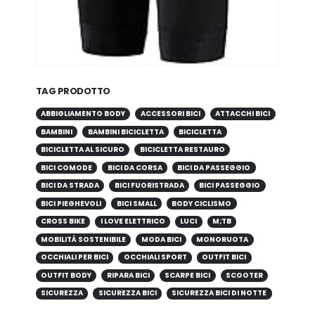
TAG PRODOTTO
ABBIGLIAMENTO BODY
ACCESSORI BICI
ATTACCHI BICI
BAMBINI
BAMBINI BICICLETTA
BICICLETTA
BICICLETTA AL SICURO
BICICLETTA RESTAURO
BICI COMODE
BICI DA CORSA
BICI DA PASSEGGIO
BICI DA STRADA
BICI FUORISTRADA
BICI PASSEGGIO
BICI PIEGHEVOLI
BICI SMALL
BODY CICLISMO
CROSS BIKE
I LOVE ELETTRICO
LUCI
M;TB
MOBILITÀ SOSTENIBILE
MODA BICI
MONORUOTA
OCCHIALI PER BICI
OCCHIALI SPORT
OUTFIT BICI
OUTFIT BODY
RIPARA BICI
SCARPE BICI
SCOOTER
SICUREZZA
SICUREZZA BICI
SICUREZZA BICI DI NOTTE