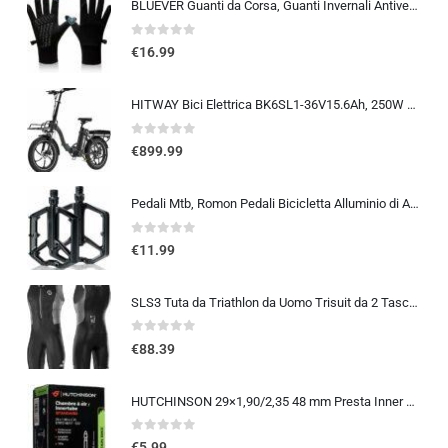
BLUEVER Guanti da Corsa, Guanti Invernali Antivento Touchscreen Guanti Sportivi Caldi Antiscivolo Idrorepellenti per Uomo Don
0
out of 5
€
16.99
HITWAY Bici Elettrica BK6SL1-36V15.6Ah, 250W E Bike da 20 pollici, Autonomia 70-150km, 7 Velocità, Controllo APP, Pieghevo…
0
out of 5
€
899.99
Pedali Mtb, Romon Pedali Bicicletta Alluminio di Alta Qualità e Cuscinetto du Sigillato, Pedali Piatti 9/16 Lavorati a CNC co
0
out of 5
€
11.99
SLS3 Tuta da Triathlon da Uomo Trisuit da 2 Tasche FRT Ottima vestibilità e comodità | Progettato Tedesco 2019
0
out of 5
€
88.39
HUTCHINSON 29×1,90/2,35 48 mm Presta Inner Tube 2014
0
out of 5
€
5.99