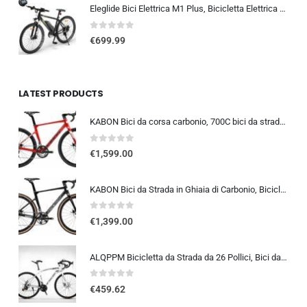
Eleglide Bici Elettrica M1 Plus, Bicicletta Elettrica 27,5″, Mountain Bike Elettrica, mtb elettrica Batteria Rimovibile 12,5 Ah, 21 Velocità, bicicletta elettrica pedalata assistita
0
out of 5
€
699.99
LATEST PRODUCTS
KABON Bici da corsa carbonio, 700C bici da strada T800 Completamente carbonio con Shimano 105 R7000 22 velocità 8.1 KG Leg…
0
out of 5
€
1,599.00
KABON Bici da Strada in Ghiaia di Carbonio, Bicicletta con Telaio in Fibra di Carbonio T800 con Bicicletta da Corsa con Fr…
0
out of 5
€
1,399.00
ALQPPM Bicicletta da Strada da 26 Pollici, Bici da 24 Velocità, Freno a Doppio Disco, Telaio in Acciaio ad Alto Tenore Di …
0
out of 5
€
459.62