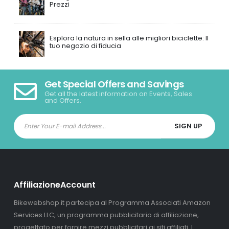
Prezzi
Esplora la natura in sella alle migliori biciclette: Il
tuo negozio di fiducia
Get Special Offers and Savings
Get all the latest information on Events, Sales
and Offers.
AffiliazioneAccount
Bikewebshop.it partecipa al Programma Associati Amazon
Services LLC, un programma pubblicitario di affiliazione,
progettato per fornire mezzi pubblicitari ai siti affiliati. I