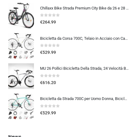
Chillaxx Bike Strada Premium City Bike da 26 e 28 pollici, bicicletta per ragazze, ragazzi, uomini e donne, cambio a 21 ma…
0
out of 5
€
264.99
Bicicletta da Corsa 700C, Telaio in Acciaio con Cambio a 24/27/30 Marce, Bicicletta da Strada per Uomo Donna, Bici da Stra…
0
out of 5
€
529.99
MU 26 Pollici Bicicletta Della Strada, 24 Velocità Bici, Doppio Disco Freno, Acciaio Al Carbonio Telaio, Strada Biciclette…
0
out of 5
€
616.20
Bicicletta da Strada 700C per Uomo Donna, Bicicletta da Corsa con Freno a Disco 24/27/30 velocità, Telaio in Acciaio ad Al…
0
out of 5
€
529.99
News