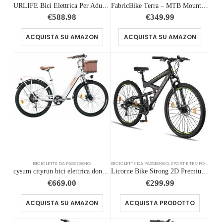
URLIFE Bici Elettrica Per Adulti Da 26″, Bicicletta Elettrica con display LCD, 7 Velocità Batteria Rimovibile Autonomia, E-bi
FabricBike Terra – MTB Mountain Bike 24 pollici, alluminio per bambini 8, 9, 10 e 11 anni, Bicicletta 24 Pollici, 7 velocità,
€
588.98
€
349.99
ACQUISTA SU AMAZON
ACQUISTA SU AMAZON
BICICLETTE DA PASSEGGIO
BICICLETTE DA PASSEGGIO
,
SPORT E TEMPO LIBERO
cysum cityrun bici elettrica donna, 26” pedalata assistita Bicicletta Elettrica, City E-bike per adulti, 250W motore 25km/h,
Licorne Bike Strong 2D Premium Mountain Bike Bicicletta per ragazzi, ragazze, donne e uomini – Freno a disco anteriore e posteriore – 21 marce – Sospensione completa (nero/lime, 29.00)
€
669.00
€
299.99
ACQUISTA SU AMAZON
ACQUISTA PRODOTTO