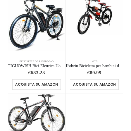
BICICLETTE DA PASSEGGIO
MTB
TIGUOWISH Bici Elettrica Uomo Adulti 29″ – 250W, Batteria 48V 18.6Ah, Autonomia 50-90km, 25km/h, 21 Marce, Sospensione Idr…
JJsdwin Bicicletta per bambini da 20″, con deragliatore a 7 velocità, mountain bike regolabile per ragazzi e ragazze da 130 c
€
683.23
€
89.99
ACQUISTA SU AMAZON
ACQUISTA SU AMAZON