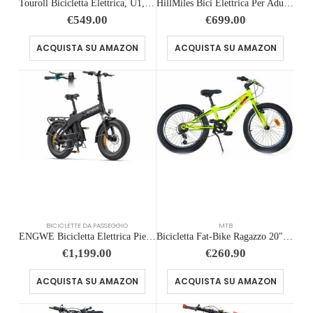
Touroll Bicicletta Elettrica, U1, Batteria Rimovibile 36V 13Ah, Autonomia di 65-30km, bicicletta elettrica uom, Motore 45 NM
HillMiles Bici Elettrica Per Adulti Da 26″, 7 Velocità Bicicletta Elettrica da 36V 13Ah Batteria Rimovibile, 25km/h & Auto…
€
549.00
€
699.00
ACQUISTA SU AMAZON
ACQUISTA SU AMAZON
BICICLETTE DA PASSEGGIO
MTB
ENGWE Bicicletta Elettrica Pieghevole, Batteria Da 48 V 13,5Ah Con Autonomia Fino A 120km, Sensore Di Coppia Con Freni Idraul
Bicicletta Fat-Bike Ragazzo 20″ 6V Aurelia MTB Plus Gialla
€
1,199.00
€
260.90
ACQUISTA SU AMAZON
ACQUISTA SU AMAZON