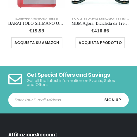
EQUIPAGGIAMENTO E ATTREZZI
BICICLETTE DA PASSEGGIO
,
SPORT E TEMPO LIBERO
BARATTOLO SHIMANO OLIO FRENI MINERALE ROSSO 1 LT
MBM Agora, Bicicletta da Trekking Unisex – Adulto, Nero (Nero A01), 26″
€
19.99
€
410.86
ACQUISTA SU AMAZON
ACQUISTA PRODOTTO
Get Special Offers and Savings
Get all the latest information on Events, Sales
and Offers.
AffiliazioneAccount