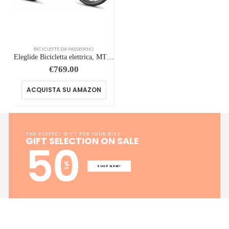
BICICLETTE DA PASSEGGIO
Eleglide Bicicletta elettrica, MTB Mopride 2 con Freno Idraulico a Disco, Mountain bike, Batteria Rimovibile da 15Ah, tras…
€
769.00
ACQUISTA SU AMAZON
THE PERFECT GIFT FOR YOUR BIKE
GIFT SELECTION ON SALE
50
%
SHOP NOW!
OFF