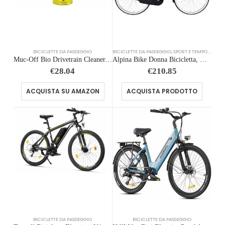
BICICLETTE DA PASSEGGIO
BICICLETTE DA PASSEGGIO
,
SPORT E TEMPO LIBERO
Muc-Off Bio Drivetrain Cleaner, 750 ml – Spray Pulisci Catena Bici e Sgrassatore Catena Bici – Efficace e Biodegradabile – Pe
Alpina Bike Donna Bicicletta, Nero, 26
€
28.04
€
210.85
ACQUISTA SU AMAZON
ACQUISTA PRODOTTO
BICICLETTE DA PASSEGGIO
BICICLETTE DA PASSEGGIO