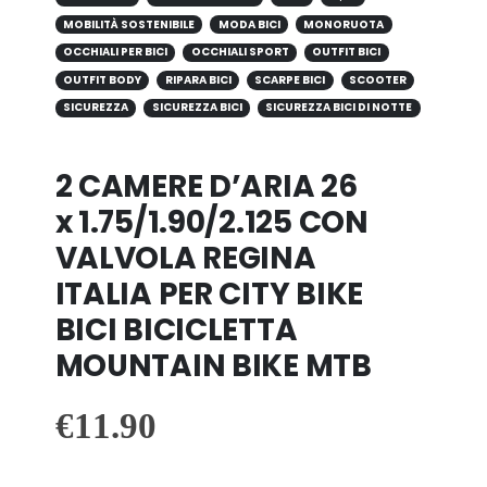
MOBILITÀ SOSTENIBILE
MODA BICI
MONORUOTA
OCCHIALI PER BICI
OCCHIALI SPORT
OUTFIT BICI
OUTFIT BODY
RIPARA BICI
SCARPE BICI
SCOOTER
SICUREZZA
SICUREZZA BICI
SICUREZZA BICI DI NOTTE
2 CAMERE D’ARIA 26
x 1.75/1.90/2.125 CON
VALVOLA REGINA
ITALIA PER CITY BIKE
BICI BICICLETTA
MOUNTAIN BIKE MTB
€
11.90