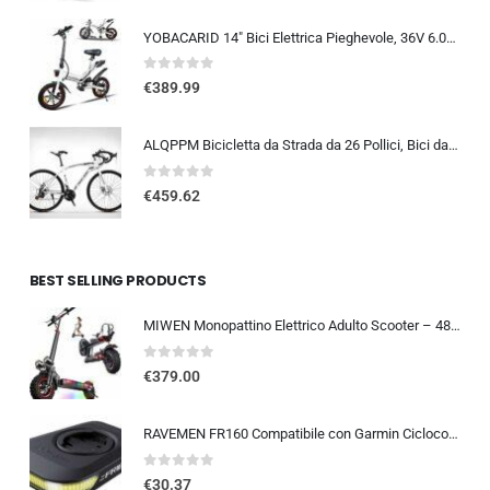
YOBACARID 14″ Bici Elettrica Pieghevole, 36V 6.0AH Batteria 250W Motore, Fino a 25-35km, Freni a Doppio Disco e Velocità M…
0
out of 5
€
389.99
ALQPPM Bicicletta da Strada da 26 Pollici, Bici da 24 Velocità, Freno a Doppio Disco, Telaio in Acciaio ad Alto Tenore Di …
0
out of 5
€
459.62
BEST SELLING PRODUCTS
MIWEN Monopattino Elettrico Adulto Scooter – 48V 18Ah 45-55KM di Autonomia monopattino elettrico adulti 11/10.5 Pollici mo…
0
out of 5
€
379.00
RAVEMEN FR160 Compatibile con Garmin Ciclocomputer, 6 modalità di illuminazione Ciclismo Accessori per Luce Lampeggiante di a
0
out of 5
€
30.37