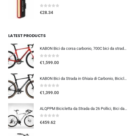
0
out of 5
€
28.34
LATEST PRODUCTS
KABON Bici da corsa carbonio, 700C bici da strada T800 Completamente carbonio con Shimano 105 R7000 22 velocità 8.1 KG Leg…
0
out of 5
€
1,599.00
KABON Bici da Strada in Ghiaia di Carbonio, Bicicletta con Telaio in Fibra di Carbonio T800 con Bicicletta da Corsa con Fr…
0
out of 5
€
1,399.00
ALQPPM Bicicletta da Strada da 26 Pollici, Bici da 24 Velocità, Freno a Doppio Disco, Telaio in Acciaio ad Alto Tenore Di …
0
out of 5
€
459.62