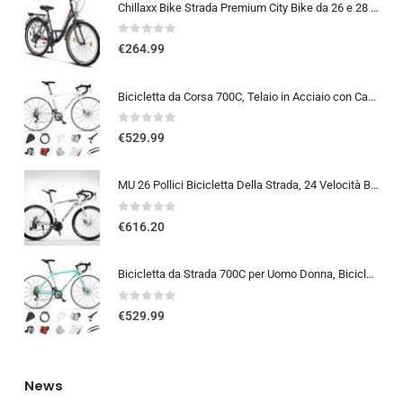
Chillaxx Bike Strada Premium City Bike da 26 e 28 pollici, bicicletta per ragazze, ragazzi, uomini e donne, cambio a 21 ma…
0
out of 5
€
264.99
Bicicletta da Corsa 700C, Telaio in Acciaio con Cambio a 24/27/30 Marce, Bicicletta da Strada per Uomo Donna, Bici da Stra…
0
out of 5
€
529.99
MU 26 Pollici Bicicletta Della Strada, 24 Velocità Bici, Doppio Disco Freno, Acciaio Al Carbonio Telaio, Strada Biciclette…
0
out of 5
€
616.20
Bicicletta da Strada 700C per Uomo Donna, Bicicletta da Corsa con Freno a Disco 24/27/30 velocità, Telaio in Acciaio ad Al…
0
out of 5
€
529.99
News