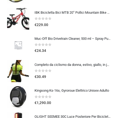
IBK Bicicletta Bici MTB 20” Pollici Mountain Bike BIAMMORTIZZATA Ragazzo Cambio 21 Velocità Freni a Disco Rossa
0
out of 5
€
229.00
Muc-Off Bio Drivetrain Cleaner, 500 ml – Spray Pulisci Catena Bici e Sgrassatore Catena Bici – Efficace e Biodegradabile – Pe
0
out of 5
€
24.34
Completo da ciclismo da donna, estivo, giallo, in jersey, taglia XS-3XL
0
out of 5
€
30.49
Kingsong Ks-16s, Gyroroue Elettrico Unisex-Adulto
0
out of 5
€
1,290.00
OLIGHT SEEMEE 30C Luce Posteriore Per Bicicletta LED 30 LUMEN Torcia Bici Rossa 5 Modalità Impermeabile IPX6 TYPE-C Fanale Po