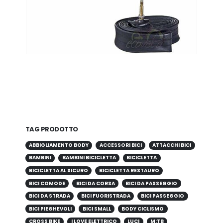
TAG PRODOTTO
ABBIGLIAMENTO BODY
ACCESSORI BICI
ATTACCHI BICI
BAMBINI
BAMBINI BICICLETTA
BICICLETTA
BICICLETTA AL SICURO
BICICLETTA RESTAURO
BICI COMODE
BICI DA CORSA
BICI DA PASSEGGIO
BICI DA STRADA
BICI FUORISTRADA
BICI PASSEGGIO
BICI PIEGHEVOLI
BICI SMALL
BODY CICLISMO
CROSS BIKE
I LOVE ELETTRICO
LUCI
M;TB