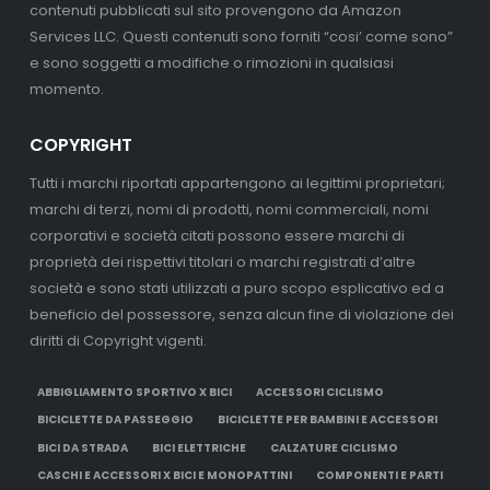
contenuti pubblicati sul sito provengono da Amazon
Services LLC. Questi contenuti sono forniti “cosi’ come sono”
e sono soggetti a modifiche o rimozioni in qualsiasi
momento.
COPYRIGHT
Tutti i marchi riportati appartengono ai legittimi proprietari;
marchi di terzi, nomi di prodotti, nomi commerciali, nomi
corporativi e società citati possono essere marchi di
proprietà dei rispettivi titolari o marchi registrati d’altre
società e sono stati utilizzati a puro scopo esplicativo ed a
beneficio del possessore, senza alcun fine di violazione dei
diritti di Copyright vigenti.
ABBIGLIAMENTO SPORTIVO X BICI
ACCESSORI CICLISMO
BICICLETTE DA PASSEGGIO
BICICLETTE PER BAMBINI E ACCESSORI
BICI DA STRADA
BICI ELETTRICHE
CALZATURE CICLISMO
CASCHI E ACCESSORI X BICI E MONOPATTINI
COMPONENTI E PARTI