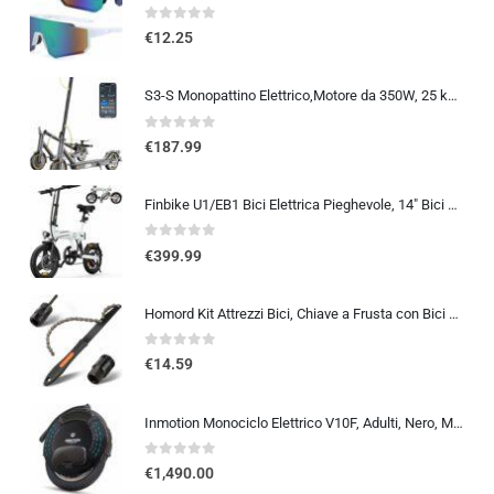
0
out of 5
€
12.25
S3-S Monopattino Elettrico,Motore da 350W, 25 km/h, 30-35KM di Autonomia, Turn Signal, 8.5″ Scooter Elettrico Pieghevole y…
0
out of 5
€
187.99
Finbike U1/EB1 Bici Elettrica Pieghevole, 14″ Bici Elettrica da 280.8 WH Batteria, Autonomia di 40 KM, Motore 250W, E-Bike…
0
out of 5
€
399.99
Homord Kit Attrezzi Bici, Chiave a Frusta con Bici Chiave Pacco Pignoni, Kit Catena Bici Frusta per Catena Freewheel Removal
0
out of 5
€
14.59
Inmotion Monociclo Elettrico V10F, Adulti, Nero, Motore 2000W, Autonomia Fino a 75km, 25lm/h, Pneumatico Gonfiabile 16″, Blue
0
out of 5
€
1,490.00