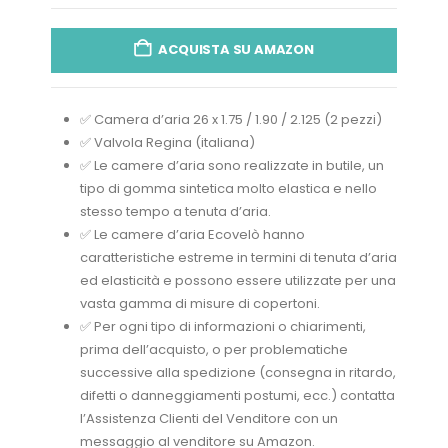
ACQUISTA SU AMAZON
✅ Camera d’aria 26 x 1.75 / 1.90 / 2.125 (2 pezzi)
✅ Valvola Regina (italiana)
✅ Le camere d’aria sono realizzate in butile, un
tipo di gomma sintetica molto elastica e nello
stesso tempo a tenuta d’aria.
✅ Le camere d’aria Ecovelò hanno
caratteristiche estreme in termini di tenuta d’aria
ed elasticità e possono essere utilizzate per una
vasta gamma di misure di copertoni.
✅ Per ogni tipo di informazioni o chiarimenti,
prima dell’acquisto, o per problematiche
successive alla spedizione (consegna in ritardo,
difetti o danneggiamenti postumi, ecc.) contatta
l’Assistenza Clienti del Venditore con un
messaggio al venditore su Amazon.