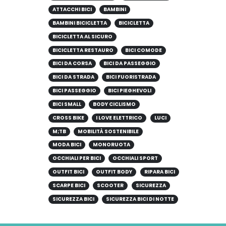
ATTACCHI BICI
BAMBINI
BAMBINI BICICLETTA
BICICLETTA
BICICLETTA AL SICURO
BICICLETTA RESTAURO
BICI COMODE
BICI DA CORSA
BICI DA PASSEGGIO
BICI DA STRADA
BICI FUORISTRADA
BICI PASSEGGIO
BICI PIEGHEVOLI
BICI SMALL
BODY CICLISMO
CROSS BIKE
I LOVE ELETTRICO
LUCI
M;TB
MOBILITÀ SOSTENIBILE
MODA BICI
MONORUOTA
OCCHIALI PER BICI
OCCHIALI SPORT
OUTFIT BICI
OUTFIT BODY
RIPARA BICI
SCARPE BICI
SCOOTER
SICUREZZA
SICUREZZA BICI
SICUREZZA BICI DI NOTTE