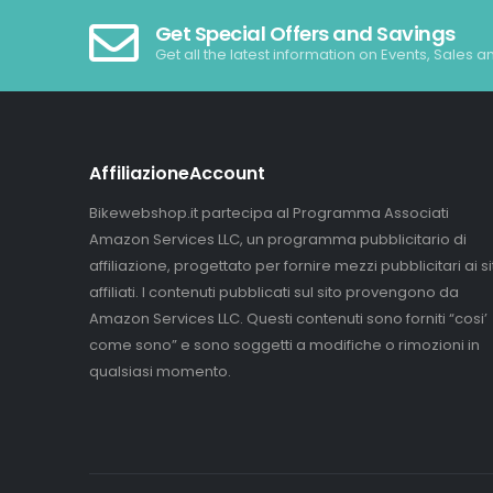
Get Special Offers and Savings
Get all the latest information on Events, Sales a
AffiliazioneAccount
Bikewebshop.it partecipa al Programma Associati
Amazon Services LLC, un programma pubblicitario di
affiliazione, progettato per fornire mezzi pubblicitari ai sit
affiliati. I contenuti pubblicati sul sito provengono da
Amazon Services LLC. Questi contenuti sono forniti “cosi’
come sono” e sono soggetti a modifiche o rimozioni in
qualsiasi momento.