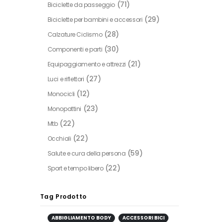
(71)
Biciclette da passeggio
(29)
Biciclette per bambini e accessori
(28)
Calzature Ciclismo
(30)
Componenti e parti
(21)
Equipaggiamento e attrezzi
(27)
Luci e riflettori
(12)
Monocicli
(23)
Monopattini
(22)
Mtb
(22)
Occhiali
(59)
Salute e cura della persona
(22)
Sport e tempo libero
Tag Prodotto
ABBIGLIAMENTO BODY
ACCESSORI BICI