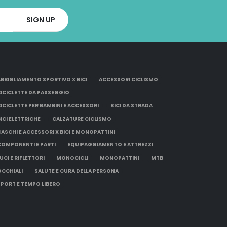
ABBIGLIAMENTO SPORTIVO X BICI
ACCESSORI CICLISMO
BICICLETTE DA PASSEGGIO
BICICLETTE PER BAMBINI E ACCESSORI
BICI DA STRADA
BICI ELETTRICHE
CALZATURE CICLISMO
CASCHI E ACCESSORI X BICI E MONOPATTINI
COMPONENTI E PARTI
EQUIPAGGIAMENTO E ATTREZZI
UCI E RIFLETTORI
MONOCICLI
MONOPATTINI
MTB
OCCHIALI
SALUTE E CURA DELLA PERSONA
SPORT E TEMPO LIBERO