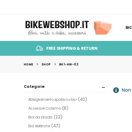
BIC
FREE SHIPPING & RETURN
HOME
SHOP
BK1-HW-02
Categorie
Non 
(42)
Abbigliamento sportivo x bici
(8)
Accessori Ciclismo
(22)
Bici da strada
(47)
Bici elettriche