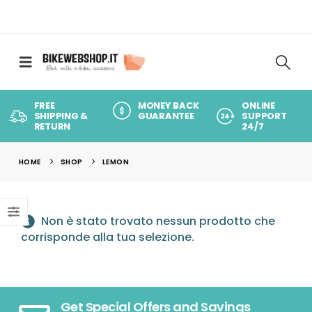
FREE
MONEY BACK
ONLINE
SHIPPING &
GUARANTEE
SUPPORT
RETURN
24/7
HOME
SHOP
LEMON
Non è stato trovato nessun prodotto che
corrisponde alla tua selezione.
Get Special Offers and Savings