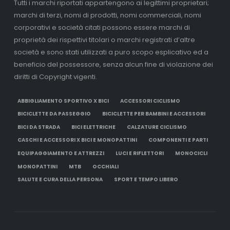
Tutti i marchi riportati appartengono ai legittimi proprietari;
marchi di terzi, nomi di prodotti, nomi commerciali, nomi
corporativi e società citati possono essere marchi di
proprietà dei rispettivi titolari o marchi registrati d’altre
società e sono stati utilizzati a puro scopo esplicativo ed a
beneficio del possessore, senza alcun fine di violazione dei
diritti di Copyright vigenti.
ABBIGLIAMENTO SPORTIVO X BICI
ACCESSORI CICLISMO
BICICLETTE DA PASSEGGIO
BICICLETTE PER BAMBINI E ACCESSORI
BICI DA STRADA
BICI ELETTRICHE
CALZATURE CICLISMO
CASCHI E ACCESSORI X BICI E MONOPATTINI
COMPONENTI E PARTI
EQUIPAGGIAMENTO E ATTREZZI
LUCI E RIFLETTORI
MONOCICLI
MONOPATTINI
MTB
OCCHIALI
SALUTE E CURA DELLA PERSONA
SPORT E TEMPO LIBERO