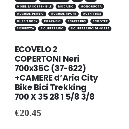
MOBILITÀ SOSTENIBILE
MODA BICI
MONORUOTA
OCCHIALI PER BICI
OCCHIALI SPORT
OUTFIT BICI
OUTFIT BODY
RIPARA BICI
SCARPE BICI
SCOOTER
SICUREZZA
SICUREZZA BICI
SICUREZZA BICI DI NOTTE
ECOVELO 2
COPERTONI Neri
700x35C (37-622)
+CAMERE d’Aria City
Bike Bici Trekking
700 X 35 28 1 5/8 3/8
€
20.45