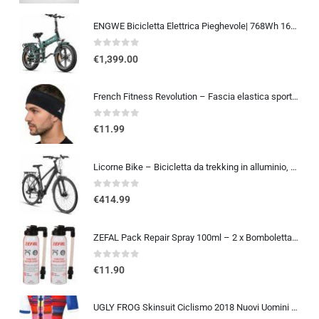
ENGWE Bicicletta Elettrica Pieghevole| 768Wh 16AH Durata 110KM| 20″×4.0″ Fat Tire|Sensore di Coppia| Sospensione Completa| 8 Velocità| ENGINE Pro 2.0
0
out of 5
€
1,399.00
French Fitness Revolution – Fascia elastica sportiva per uomini e donne – corsa, ciclismo, basket, yoga, fitness – fascia per
0
out of 5
€
11.99
Licorne Bike – Bicicletta da trekking in alluminio, da 28 pollici, con cambio a 21 marce, freno a disco, mountain bike, bici
0
out of 5
€
414.99
ZEFAL Pack Repair Spray 100ml – 2 x Bomboletta Ripara Gomme Bici – Gonfia e Ripara Bici – Schrader, Presta e Dunlop – 2 botti
0
out of 5
€
11.90
UGLY FROG Skinsuit Ciclismo 2018 Nuovi Uomini Traspirante Primavera Estate A Maniche Corta Ciclismo Body All’aperto Sports…