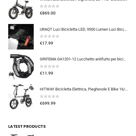
0
out of 5
€
869.00
URAQT Luci Bicicletta LED, 9500 Lumen Luci Bici, USB Ricaricabile 12 LED Super Luminosa, IP65 Impermeabile 5+4 modalità, Luce
0
out of 5
€
17.99
GRIFEMA GA1201-12 Lucchetto antifurto per bicicletta con chiave, lucchetto a catena per biciclette, moto, scooter, 120 cm, ne
0
out of 5
€
11.99
HITWAY Bicicletta Elettrica, Pieghevole E Bike 16/20 Pollici, Motore 250W Velocità Massima 25km/h, Batteria Al Litio 36V 9…
0
out of 5
€
699.99
LATEST PRODUCTS