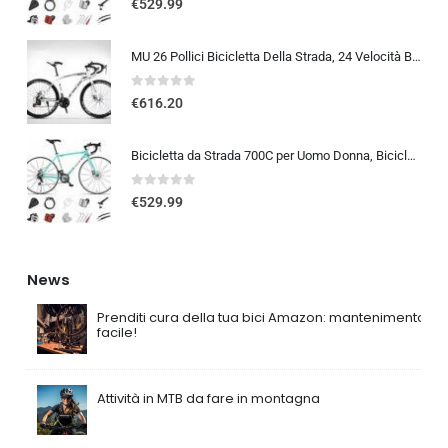
€
529.99
MU 26 Pollici Bicicletta Della Strada, 24 Velocità Bici, Doppio Disco Freno, Acciaio Al Carbonio Telaio, Strada Biciclette…
0
out of 5
€
616.20
Bicicletta da Strada 700C per Uomo Donna, Bicicletta da Corsa con Freno a Disco 24/27/30 velocità, Telaio in Acciaio ad Al…
0
out of 5
€
529.99
News
Prenditi cura della tua bici Amazon: mantenimento
facile!
Attività in MTB da fare in montagna