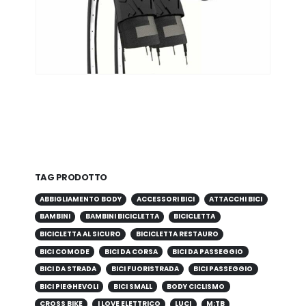
TAG PRODOTTO
ABBIGLIAMENTO BODY
ACCESSORI BICI
ATTACCHI BICI
BAMBINI
BAMBINI BICICLETTA
BICICLETTA
BICICLETTA AL SICURO
BICICLETTA RESTAURO
BICI COMODE
BICI DA CORSA
BICI DA PASSEGGIO
BICI DA STRADA
BICI FUORISTRADA
BICI PASSEGGIO
BICI PIEGHEVOLI
BICI SMALL
BODY CICLISMO
CROSS BIKE
I LOVE ELETTRICO
LUCI
M;TB