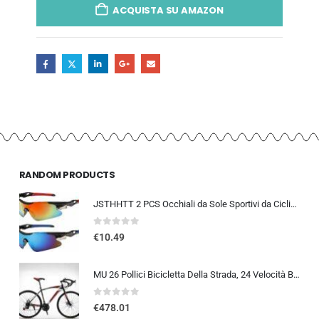
ACQUISTA SU AMAZON
RANDOM PRODUCTS
JSTHHTT 2 PCS Occhiali da Sole Sportivi da Ciclismo,Occhiali da bicicletta antivento,occhiali da ciclismo per uomini donne,pr
0
out of 5
€
10.49
MU 26 Pollici Bicicletta Della Strada, 24 Velocità Bici, Doppio Freno a Disco, Acciaio Al Carbonio Telaio, Strada Di Corsa…
0
out of 5
€
478.01