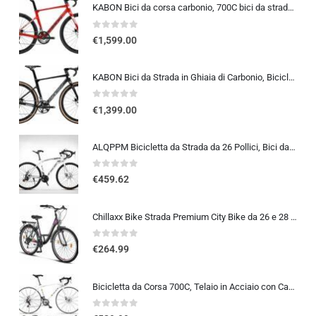
KABON Bici da corsa carbonio, 700C bici da strada T800 Completamente carbonio con Shimano 105 R7000 22 velocità 8.1 KG Leg…
0
out of 5
€
1,599.00
KABON Bici da Strada in Ghiaia di Carbonio, Bicicletta con Telaio in Fibra di Carbonio T800 con Bicicletta da Corsa con Fr…
0
out of 5
€
1,399.00
ALQPPM Bicicletta da Strada da 26 Pollici, Bici da 24 Velocità, Freno a Doppio Disco, Telaio in Acciaio ad Alto Tenore Di …
0
out of 5
€
459.62
Chillaxx Bike Strada Premium City Bike da 26 e 28 pollici, bicicletta per ragazze, ragazzi, uomini e donne, cambio a 21 ma…
0
out of 5
€
264.99
Bicicletta da Corsa 700C, Telaio in Acciaio con Cambio a 24/27/30 Marce, Bicicletta da Strada per Uomo Donna, Bici da Stra…
0
out of 5