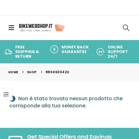
FREE
MONEY BACK
ONLINE
SHIPPING &
GUARANTEE
SUPPORT
RETURN
24/7
HOME
SHOP
880460042X
Non è stato trovato nessun prodotto che
corrisponde alla tua selezione.
Get Special Offers and Savings