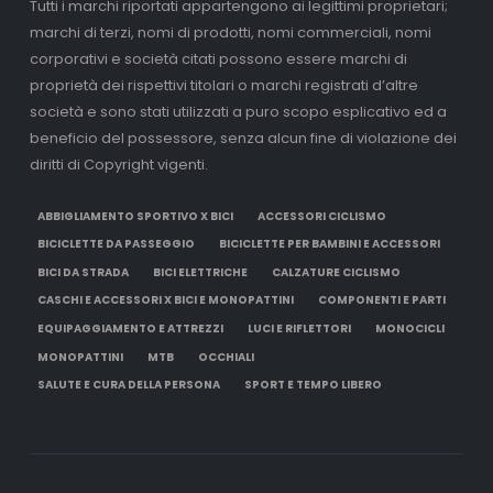
Tutti i marchi riportati appartengono ai legittimi proprietari;
marchi di terzi, nomi di prodotti, nomi commerciali, nomi
corporativi e società citati possono essere marchi di
proprietà dei rispettivi titolari o marchi registrati d’altre
società e sono stati utilizzati a puro scopo esplicativo ed a
beneficio del possessore, senza alcun fine di violazione dei
diritti di Copyright vigenti.
ABBIGLIAMENTO SPORTIVO X BICI
ACCESSORI CICLISMO
BICICLETTE DA PASSEGGIO
BICICLETTE PER BAMBINI E ACCESSORI
BICI DA STRADA
BICI ELETTRICHE
CALZATURE CICLISMO
CASCHI E ACCESSORI X BICI E MONOPATTINI
COMPONENTI E PARTI
EQUIPAGGIAMENTO E ATTREZZI
LUCI E RIFLETTORI
MONOCICLI
MONOPATTINI
MTB
OCCHIALI
SALUTE E CURA DELLA PERSONA
SPORT E TEMPO LIBERO