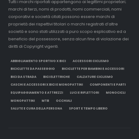
Tutti i marchi riportati appartengono ai legittimi proprietari;
marchi di terzi, nomi di prodotti, nomi commerciali, nomi
corporativi e società citati possono essere marchi di
proprietà dei rispettivi titolari o marchi registrati d’altre
società e sono stati utilizzati a puro scopo esplicativo ed a
beneficio del possessore, senza alcun fine di violazione dei
diritti di Copyright vigenti.
ABBIGLIAMENTO SPORTIVO X BICI
ACCESSORI CICLISMO
BICICLETTE DA PASSEGGIO
BICICLETTE PER BAMBINI E ACCESSORI
BICI DA STRADA
BICI ELETTRICHE
CALZATURE CICLISMO
CASCHI E ACCESSORI X BICI E MONOPATTINI
COMPONENTI E PARTI
EQUIPAGGIAMENTO E ATTREZZI
LUCI E RIFLETTORI
MONOCICLI
MONOPATTINI
MTB
OCCHIALI
SALUTE E CURA DELLA PERSONA
SPORT E TEMPO LIBERO