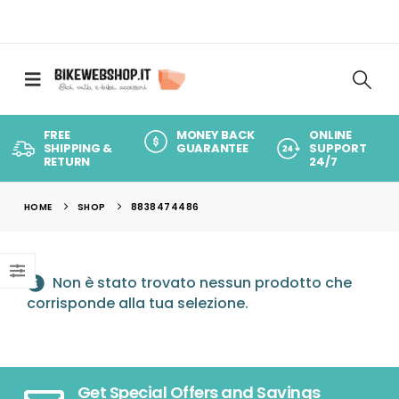
FREE
MONEY BACK
ONLINE
SHIPPING &
GUARANTEE
SUPPORT
RETURN
24/7
HOME
SHOP
8838474486
Non è stato trovato nessun prodotto che
corrisponde alla tua selezione.
Get Special Offers and Savings