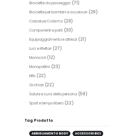
(71)
Biciclette da passeggio
(29)
Biciclette per bambini e accessori
(28)
Calzature Ciclismo
(30)
Componenti e parti
(21)
Equipaggiamento e attrezzi
(27)
Luci e riflettori
(12)
Monocicli
(23)
Monopattini
(22)
Mtb
(22)
Occhiali
(59)
Salute e cura della persona
(22)
Sport e tempo libero
Tag Prodotto
ABBIGLIAMENTO BODY
ACCESSORI BICI