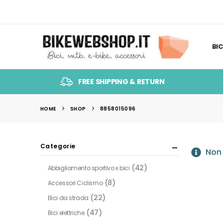
BIC
FREE SHIPPING & RETURN
HOME
SHOP
8858015096
Categorie
Non 
(42)
Abbigliamento sportivo x bici
(8)
Accessori Ciclismo
(22)
Bici da strada
(47)
Bici elettriche