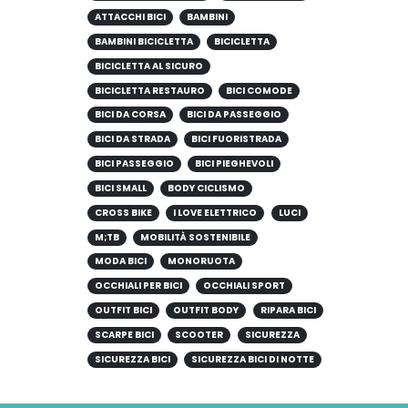
ATTACCHI BICI
BAMBINI
BAMBINI BICICLETTA
BICICLETTA
BICICLETTA AL SICURO
BICICLETTA RESTAURO
BICI COMODE
BICI DA CORSA
BICI DA PASSEGGIO
BICI DA STRADA
BICI FUORISTRADA
BICI PASSEGGIO
BICI PIEGHEVOLI
BICI SMALL
BODY CICLISMO
CROSS BIKE
I LOVE ELETTRICO
LUCI
M;TB
MOBILITÀ SOSTENIBILE
MODA BICI
MONORUOTA
OCCHIALI PER BICI
OCCHIALI SPORT
OUTFIT BICI
OUTFIT BODY
RIPARA BICI
SCARPE BICI
SCOOTER
SICUREZZA
SICUREZZA BICI
SICUREZZA BICI DI NOTTE