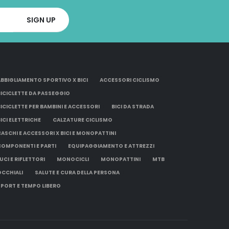
ABBIGLIAMENTO SPORTIVO X BICI
ACCESSORI CICLISMO
BICICLETTE DA PASSEGGIO
BICICLETTE PER BAMBINI E ACCESSORI
BICI DA STRADA
BICI ELETTRICHE
CALZATURE CICLISMO
CASCHI E ACCESSORI X BICI E MONOPATTINI
COMPONENTI E PARTI
EQUIPAGGIAMENTO E ATTREZZI
UCI E RIFLETTORI
MONOCICLI
MONOPATTINI
MTB
OCCHIALI
SALUTE E CURA DELLA PERSONA
SPORT E TEMPO LIBERO