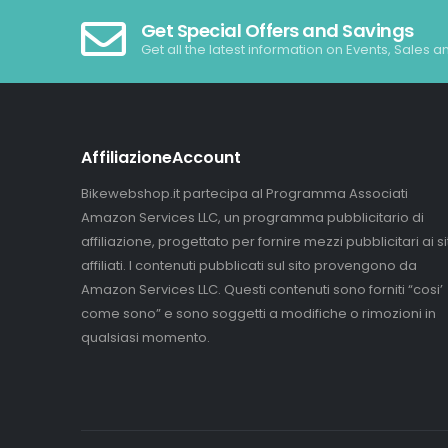
Get Special Offers and Savings
Get all the latest information on Events, Sales a
AffiliazioneAccount
Bikewebshop.it partecipa al Programma Associati
Amazon Services LLC, un programma pubblicitario di
affiliazione, progettato per fornire mezzi pubblicitari ai sit
affiliati. I contenuti pubblicati sul sito provengono da
Amazon Services LLC. Questi contenuti sono forniti “cosi’
come sono” e sono soggetti a modifiche o rimozioni in
qualsiasi momento.