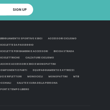
ABBIGLIAMENTO SPORTIVO X BICI
ACCESSORI CICLISMO
BICICLETTE DA PASSEGGIO
BICICLETTE PER BAMBINI E ACCESSORI
BICI DA STRADA
BICI ELETTRICHE
CALZATURE CICLISMO
CASCHI E ACCESSORI X BICI E MONOPATTINI
COMPONENTI E PARTI
EQUIPAGGIAMENTO E ATTREZZI
UCI E RIFLETTORI
MONOCICLI
MONOPATTINI
MTB
OCCHIALI
SALUTE E CURA DELLA PERSONA
SPORT E TEMPO LIBERO