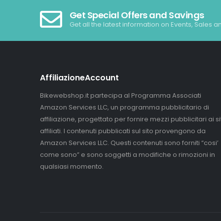
Get Special Offers and Savings
Get all the latest information on Events, Sales a
AffiliazioneAccount
Bikewebshop.it partecipa al Programma Associati
Amazon Services LLC, un programma pubblicitario di
affiliazione, progettato per fornire mezzi pubblicitari ai sit
affiliati. I contenuti pubblicati sul sito provengono da
Amazon Services LLC. Questi contenuti sono forniti “cosi’
come sono” e sono soggetti a modifiche o rimozioni in
qualsiasi momento.