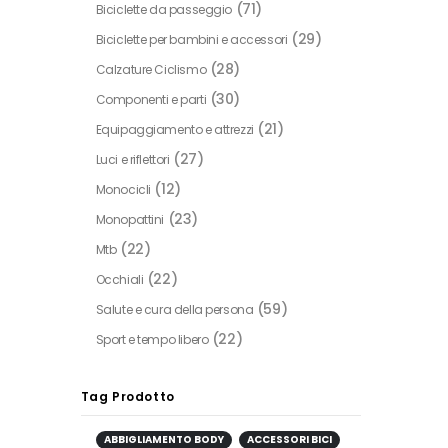
(71)
Biciclette da passeggio
(29)
Biciclette per bambini e accessori
(28)
Calzature Ciclismo
(30)
Componenti e parti
(21)
Equipaggiamento e attrezzi
(27)
Luci e riflettori
(12)
Monocicli
(23)
Monopattini
(22)
Mtb
(22)
Occhiali
(59)
Salute e cura della persona
(22)
Sport e tempo libero
Tag Prodotto
ABBIGLIAMENTO BODY
ACCESSORI BICI