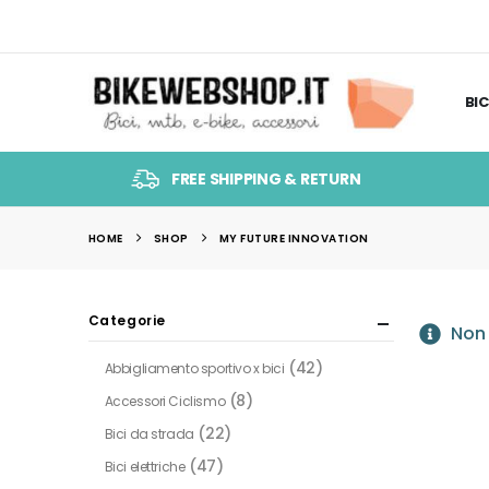
BIC
FREE SHIPPING & RETURN
HOME
SHOP
MY FUTURE INNOVATION
Categorie
Non 
(42)
Abbigliamento sportivo x bici
(8)
Accessori Ciclismo
(22)
Bici da strada
(47)
Bici elettriche