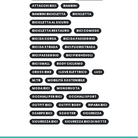
ATTACCHI BICI
BAMBINI
BAMBINI BICICLETTA
BICICLETTA
BICICLETTA AL SICURO
BICICLETTA RESTAURO
BICI COMODE
BICI DA CORSA
BICI DA PASSEGGIO
BICI DA STRADA
BICI FUORISTRADA
BICI PASSEGGIO
BICI PIEGHEVOLI
BICI SMALL
BODY CICLISMO
CROSS BIKE
I LOVE ELETTRICO
LUCI
M;TB
MOBILITÀ SOSTENIBILE
MODA BICI
MONORUOTA
OCCHIALI PER BICI
OCCHIALI SPORT
OUTFIT BICI
OUTFIT BODY
RIPARA BICI
SCARPE BICI
SCOOTER
SICUREZZA
SICUREZZA BICI
SICUREZZA BICI DI NOTTE