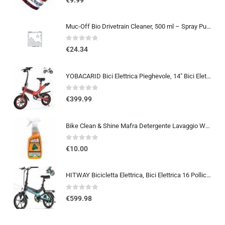
Muc-Off Bio Drivetrain Cleaner, 500 ml – Spray Pulisci Catena Bici e Sgrassatore Catena Bici – Efficace e Biodegradabile – Pe
0
out of 5
€
24.34
YOBACARID Bici Elettrica Pieghevole, 14″ Bici Elettrica da 250W Motore 36V 10.4AH Batteria, Autonomia di 45 KM Bici Pieghe…
0
out of 5
€
399.99
Bike Clean & Shine Mafra Detergente Lavaggio Waterless Senza Acqua per Moto, Scooter, Bici e Monopattini, Lavaggio a Secco, P
0
out of 5
€
10.00
HITWAY Bicicletta Elettrica, Bici Elettrica 16 Pollici, Pieghevole E BIKE Batteria 36V/7,8Ah, Motore 250W, Massima 25km/h,…
0
out of 5
€
599.98