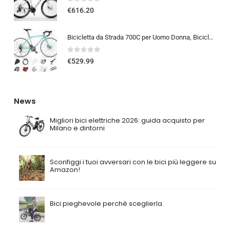
0
out of 5
€
616.20
Bicicletta da Strada 700C per Uomo Donna, Bicicletta da Corsa con Freno a Disco 24/27/30 velocità, Telaio in Acciaio ad Al…
0
out of 5
€
529.99
News
Migliori bici elettriche 2026: guida acquisto per
Milano e dintorni
Sconfiggi i tuoi avversari con le bici più leggere su
Amazon!
Bici pieghevole perchè sceglierla.