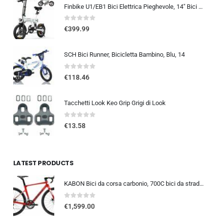
Finbike U1/EB1 Bici Elettrica Pieghevole, 14″ Bici Elettrica da 280.8 WH Batteria, Autonomia di 40 KM, Motore 250W, E-Bike…
0
out of 5
€
399.99
SCH Bici Runner, Bicicletta Bambino, Blu, 14
0
out of 5
€
118.46
Tacchetti Look Keo Grip Grigi di Look
0
out of 5
€
13.58
LATEST PRODUCTS
KABON Bici da corsa carbonio, 700C bici da strada T800 Completamente carbonio con Shimano 105 R7000 22 velocità 8.1 KG Leg…
0
out of 5
€
1,599.00