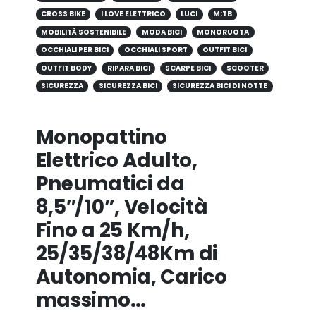
CROSS BIKE
I LOVE ELETTRICO
LUCI
M;TB
MOBILITÀ SOSTENIBILE
MODA BICI
MONORUOTA
OCCHIALI PER BICI
OCCHIALI SPORT
OUTFIT BICI
OUTFIT BODY
RIPARA BICI
SCARPE BICI
SCOOTER
SICUREZZA
SICUREZZA BICI
SICUREZZA BICI DI NOTTE
Monopattino
Elettrico Adulto,
Pneumatici da
8,5″/10”, Velocità
Fino a 25 Km/h,
25/35/38/48Km di
Autonomia, Carico
massimo…