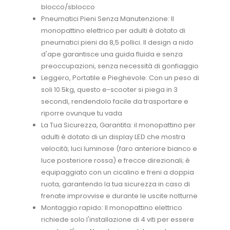
blocco/sblocco
Pneumatici Pieni Senza Manutenzione: Il
monopattino elettrico per adulti è dotato di
pneumatici pieni da 8,5 pollici. Il design a nido
d'ape garantisce una guida fluida e senza
preoccupazioni, senza necessità di gonfiaggio
Leggero, Portatile e Pieghevole: Con un peso di
soli 10.5kg, questo e-scooter si piega in 3
secondi, rendendolo facile da trasportare e
riporre ovunque tu vada
La Tua Sicurezza, Garantita: il monopattino per
adulti è dotato di un display LED che mostra
velocità; luci luminose (faro anteriore bianco e
luce posteriore rossa) e frecce direzionali; è
equipaggiato con un cicalino e freni a doppia
ruota, garantendo la tua sicurezza in caso di
frenate improvvise e durante le uscite notturne
Montaggio rapido: Il monopattino elettrico
richiede solo l'installazione di 4 viti per essere