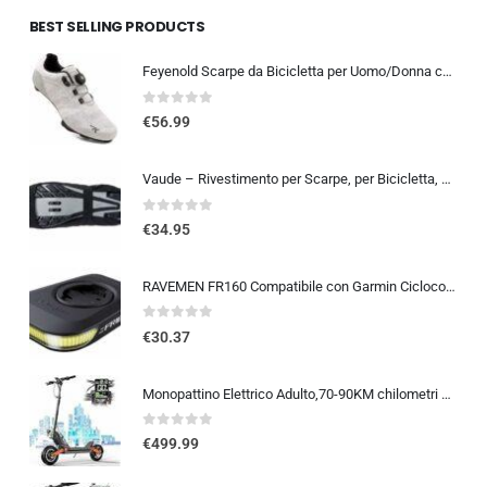
BEST SELLING PRODUCTS
Feyenold Scarpe da Bicicletta per Uomo/Donna compatibili con Peloton,Compatibile con l’installazione Look &SPD SPD-SL Lock Tr
0
out of 5
€
56.99
Vaude – Rivestimento per Scarpe, per Bicicletta, Gaiter
0
out of 5
€
34.95
RAVEMEN FR160 Compatibile con Garmin Ciclocomputer, 6 modalità di illuminazione Ciclismo Accessori per Luce Lampeggiante di a
0
out of 5
€
30.37
Monopattino Elettrico Adulto,70-90KM chilometri Capacità Della Batteria 48V 26Ah,Carico Massimo 150 kg, Pneumatici Da 10 Pollici, Mezzo pieghevole per spostamenti su lunghe distanze
0
out of 5
€
499.99