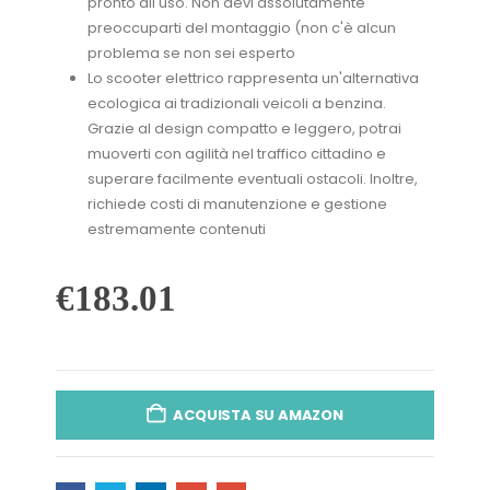
pronto all'uso. Non devi assolutamente
preoccuparti del montaggio (non c'è alcun
problema se non sei esperto
Lo scooter elettrico rappresenta un'alternativa
ecologica ai tradizionali veicoli a benzina.
Grazie al design compatto e leggero, potrai
muoverti con agilità nel traffico cittadino e
superare facilmente eventuali ostacoli. Inoltre,
richiede costi di manutenzione e gestione
estremamente contenuti
€
183.01
ACQUISTA SU AMAZON