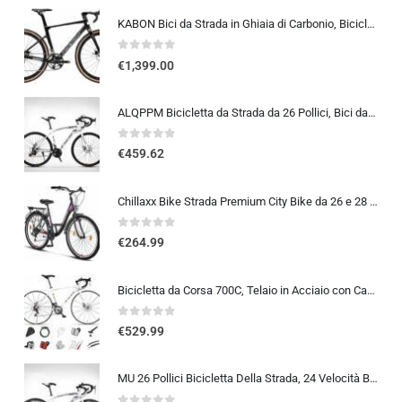
KABON Bici da Strada in Ghiaia di Carbonio, Bicicletta con Telaio in Fibra di Carbonio T800 con Bicicletta da Corsa con Fr…
0
out of 5
€
1,399.00
ALQPPM Bicicletta da Strada da 26 Pollici, Bici da 24 Velocità, Freno a Doppio Disco, Telaio in Acciaio ad Alto Tenore Di …
0
out of 5
€
459.62
Chillaxx Bike Strada Premium City Bike da 26 e 28 pollici, bicicletta per ragazze, ragazzi, uomini e donne, cambio a 21 ma…
0
out of 5
€
264.99
Bicicletta da Corsa 700C, Telaio in Acciaio con Cambio a 24/27/30 Marce, Bicicletta da Strada per Uomo Donna, Bici da Stra…
0
out of 5
€
529.99
MU 26 Pollici Bicicletta Della Strada, 24 Velocità Bici, Doppio Disco Freno, Acciaio Al Carbonio Telaio, Strada Biciclette…