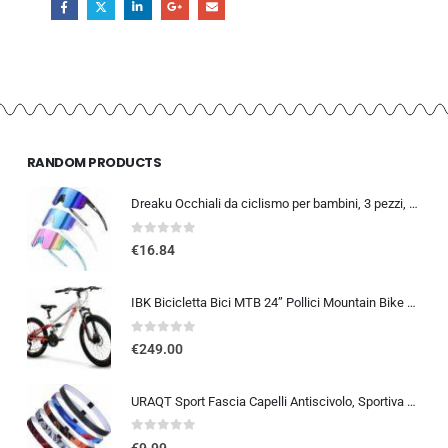
RANDOM PRODUCTS
Dreaku Occhiali da ciclismo per bambini, 3 pezzi, occhiali sportivi per bambini, protezione UV400, polarizzati, antivento, pe
0
out of 5
€
16.84
IBK Bicicletta Bici MTB 24” Pollici Mountain Bike BIAMMORTIZZATA Ragazzo Cambio 21 Velocità Freni a Disco
0
out of 5
€
249.00
URAQT Sport Fascia Capelli Antiscivolo, Sportiva Fasce per Capelli Sottile Elastico Turbante Fasciaa, Sport Fasce Sottile Uni
0
out of 5
€
9.99