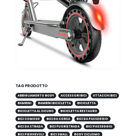
TAG PRODOTTO
ABBIGLIAMENTO BODY
ACCESSORI BICI
ATTACCHI BICI
BAMBINI
BAMBINI BICICLETTA
BICICLETTA
BICICLETTA AL SICURO
BICICLETTA RESTAURO
BICI COMODE
BICI DA CORSA
BICI DA PASSEGGIO
BICI DA STRADA
BICI FUORISTRADA
BICI PASSEGGIO
BICI PIEGHEVOLI
BICI SMALL
BODY CICLISMO