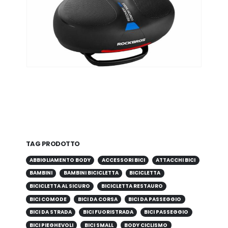
TAG PRODOTTO
ABBIGLIAMENTO BODY
ACCESSORI BICI
ATTACCHI BICI
BAMBINI
BAMBINI BICICLETTA
BICICLETTA
BICICLETTA AL SICURO
BICICLETTA RESTAURO
BICI COMODE
BICI DA CORSA
BICI DA PASSEGGIO
BICI DA STRADA
BICI FUORISTRADA
BICI PASSEGGIO
BICI PIEGHEVOLI
BICI SMALL
BODY CICLISMO