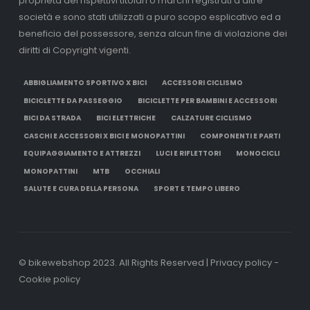
proprietà dei rispettivi titolari o marchi registrati d’altre
società e sono stati utilizzati a puro scopo esplicativo ed a
beneficio del possessore, senza alcun fine di violazione dei
diritti di Copyright vigenti.
ABBIGLIAMENTO SPORTIVO X BICI
ACCESSORI CICLISMO
BICICLETTE DA PASSEGGIO
BICICLETTE PER BAMBINI E ACCESSORI
BICI DA STRADA
BICI ELETTRICHE
CALZATURE CICLISMO
CASCHI E ACCESSORI X BICI E MONOPATTINI
COMPONENTI E PARTI
EQUIPAGGIAMENTO E ATTREZZI
LUCI E RIFLETTORI
MONOCICLI
MONOPATTINI
MTB
OCCHIALI
SALUTE E CURA DELLA PERSONA
SPORT E TEMPO LIBERO
© bikewebshop 2023. All Rights Reserved | Privacy policy -
Cookie policy