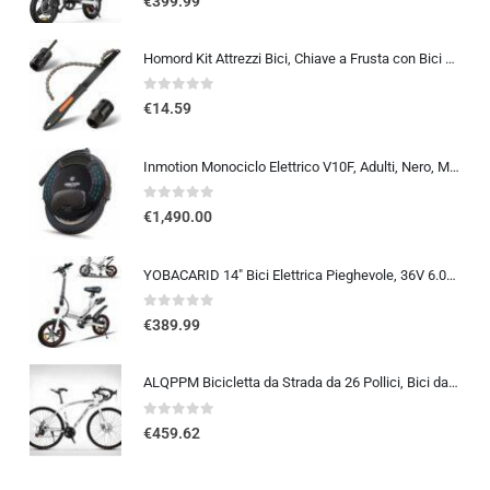
€
399.99
Homord Kit Attrezzi Bici, Chiave a Frusta con Bici Chiave Pacco Pignoni, Kit Catena Bici Frusta per Catena Freewheel Removal
0
out of 5
€
14.59
Inmotion Monociclo Elettrico V10F, Adulti, Nero, Motore 2000W, Autonomia Fino a 75km, 25lm/h, Pneumatico Gonfiabile 16″, Blue
0
out of 5
€
1,490.00
YOBACARID 14″ Bici Elettrica Pieghevole, 36V 6.0AH Batteria 250W Motore, Fino a 25-35km, Freni a Doppio Disco e Velocità M…
0
out of 5
€
389.99
ALQPPM Bicicletta da Strada da 26 Pollici, Bici da 24 Velocità, Freno a Doppio Disco, Telaio in Acciaio ad Alto Tenore Di …
0
out of 5
€
459.62