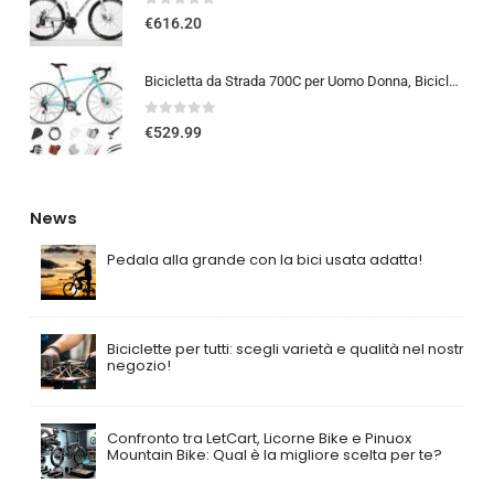
0
out of 5
€
616.20
Bicicletta da Strada 700C per Uomo Donna, Bicicletta da Corsa con Freno a Disco 24/27/30 velocità, Telaio in Acciaio ad Al…
0
out of 5
€
529.99
News
Pedala alla grande con la bici usata adatta!
Biciclette per tutti: scegli varietà e qualità nel nostro
negozio!
Confronto tra LetCart, Licorne Bike e Pinuox
Mountain Bike: Qual è la migliore scelta per te?