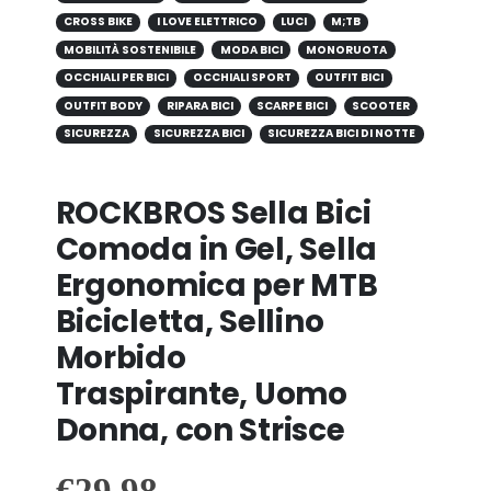
CROSS BIKE
I LOVE ELETTRICO
LUCI
M;TB
MOBILITÀ SOSTENIBILE
MODA BICI
MONORUOTA
OCCHIALI PER BICI
OCCHIALI SPORT
OUTFIT BICI
OUTFIT BODY
RIPARA BICI
SCARPE BICI
SCOOTER
SICUREZZA
SICUREZZA BICI
SICUREZZA BICI DI NOTTE
ROCKBROS Sella Bici
Comoda in Gel, Sella
Ergonomica per MTB
Bicicletta, Sellino
Morbido
Traspirante, Uomo
Donna, con Strisce
€
29.98