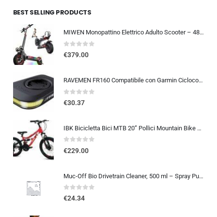
BEST SELLING PRODUCTS
MIWEN Monopattino Elettrico Adulto Scooter – 48V 18Ah 45-55KM di Autonomia monopattino elettrico adulti 11/10.5 Pollici mo…
0
out of 5
€
379.00
RAVEMEN FR160 Compatibile con Garmin Ciclocomputer, 6 modalità di illuminazione Ciclismo Accessori per Luce Lampeggiante di a
0
out of 5
€
30.37
IBK Bicicletta Bici MTB 20” Pollici Mountain Bike BIAMMORTIZZATA Ragazzo Cambio 21 Velocità Freni a Disco Rossa
0
out of 5
€
229.00
Muc-Off Bio Drivetrain Cleaner, 500 ml – Spray Pulisci Catena Bici e Sgrassatore Catena Bici – Efficace e Biodegradabile – Pe
0
out of 5
€
24.34