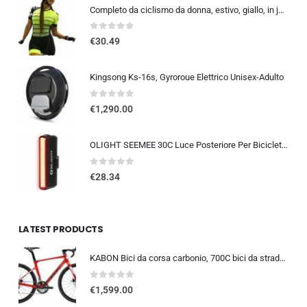
Completo da ciclismo da donna, estivo, giallo, in jersey, taglia XS-3XL
0
out of 5
€
30.49
Kingsong Ks-16s, Gyroroue Elettrico Unisex-Adulto
0
out of 5
€
1,290.00
OLIGHT SEEMEE 30C Luce Posteriore Per Bicicletta LED 30 LUMEN Torcia Bici Rossa 5 Modalità Impermeabile IPX6 TYPE-C Fanale Po
0
out of 5
€
28.34
LATEST PRODUCTS
KABON Bici da corsa carbonio, 700C bici da strada T800 Completamente carbonio con Shimano 105 R7000 22 velocità 8.1 KG Leg…
0
out of 5
€
1,599.00