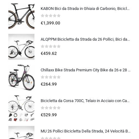
KABON Bici da Strada in Ghiaia di Carbonio, Bicicletta con Telaio in Fibra di Carbonio T800 con Bicicletta da Corsa con Fr…
0
out of 5
€
1,399.00
ALQPPM Bicicletta da Strada da 26 Pollici, Bici da 24 Velocità, Freno a Doppio Disco, Telaio in Acciaio ad Alto Tenore Di …
0
out of 5
€
459.62
Chillaxx Bike Strada Premium City Bike da 26 e 28 pollici, bicicletta per ragazze, ragazzi, uomini e donne, cambio a 21 ma…
0
out of 5
€
264.99
Bicicletta da Corsa 700C, Telaio in Acciaio con Cambio a 24/27/30 Marce, Bicicletta da Strada per Uomo Donna, Bici da Stra…
0
out of 5
€
529.99
MU 26 Pollici Bicicletta Della Strada, 24 Velocità Bici, Doppio Disco Freno, Acciaio Al Carbonio Telaio, Strada Biciclette…