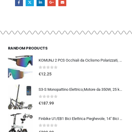
RANDOM PRODUCTS
KOMUNJ 2 PCS Occhiali da Ciclismo Polarizzati, Occhiali da Sole Sportivi, Occhiali da Ciclismo Polarizzati da Uomo e Donna, A
0
out of 5
€
12.25
S3-S Monopattino Elettrico,Motore da 350W, 25 km/h, 30-35KM di Autonomia, Turn Signal, 8.5″ Scooter Elettrico Pieghevole y…
0
out of 5
€
187.99
Finbike U1/EB1 Bici Elettrica Pieghevole, 14″ Bici Elettrica da 280.8 WH Batteria, Autonomia di 40 KM, Motore 250W, E-Bike…
0
out of 5