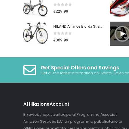
0
out of 5
€
229.99
HILAND Alliance Bici da Strada 28”, 14 Velocità, Telaio in Alluminio da 49/53/57 cm, 700C Bicicletta da Città e da Pendola…
0
out of 5
€
369.99
Get Special Offers and Savings
Get all the latest information on Events, Sales a
AffiliazioneAccount
Bikewebshop.it partecipa al Programma Associati
Amazon Services LLC, un programma pubblicitario di
affiliazione, progettato per fornire mezzi pubblicitari ai sit