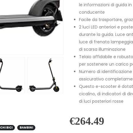
le informazioni di guida i
conducente
Facile da trasportare, grazi
2 luci LED anteriori e pos
durante la guida. Luce ant
luce di frenata lampeggiant
di scarsa illuminazione
Telaio affidabile e robust
per sostenere un carico p
Numero di identificazione 
assicurativo completamen
Questo e-scooter è dotato
cicalino, di indicatori di d
di luci posteriori rosse
€
264.49
CHI BICI
BAMBINI