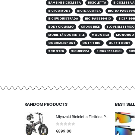
BAMBINI BICICLETTA
BICICLETTA
BICICLETTA A
BICI COMODE
BICI DA CORSA
BICI DA PASSEG
BICI FUORISTRADA
BICI PASSEGGIO
BICI PIEG
BODY CICLISMO
CROSS BIKE
I LOVE ELETTRICO
MOBILITÀ SOSTENIBILE
MODA BICI
MONORUO
OCCHIALI SPORT
OUTFIT BICI
OUTFIT BODY
SCOOTER
SICUREZZA
SICUREZZA BICI
SIC
RANDOM PRODUCTS
BEST SEL
Miyazaki Bicicletta Elettrica Pieghevole per Adulti – Ebike con Motore Brushless – Batteria Rimovibile 48V 14Ah – Bicicletta
0
out of 5
€
899.00