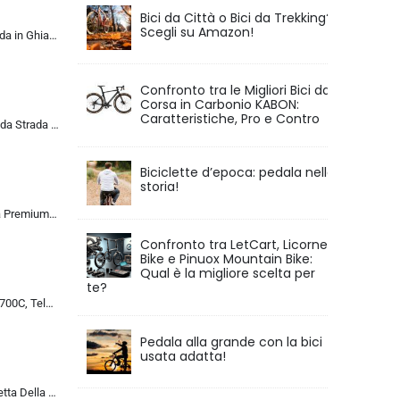
Bici da Città o Bici da Trekking?
Scegli su Amazon!
KABON Bici da Strada in Ghiaia di Carbonio, Bicicletta con Telaio in Fibra di Carbonio T800 con Bicicletta da Corsa con Fr…
Confronto tra le Migliori Bici da
Corsa in Carbonio KABON:
Caratteristiche, Pro e Contro
ALQPPM Bicicletta da Strada da 26 Pollici, Bici da 24 Velocità, Freno a Doppio Disco, Telaio in Acciaio ad Alto Tenore Di …
Biciclette d’epoca: pedala nella
storia!
Chillaxx Bike Strada Premium City Bike da 26 e 28 pollici, bicicletta per ragazze, ragazzi, uomini e donne, cambio a 21 ma…
Confronto tra LetCart, Licorne
Bike e Pinuox Mountain Bike:
Qual è la migliore scelta per
te?
Bicicletta da Corsa 700C, Telaio in Acciaio con Cambio a 24/27/30 Marce, Bicicletta da Strada per Uomo Donna, Bici da Stra…
Pedala alla grande con la bici
usata adatta!
MU 26 Pollici Bicicletta Della Strada, 24 Velocità Bici, Doppio Disco Freno, Acciaio Al Carbonio Telaio, Strada Biciclette…