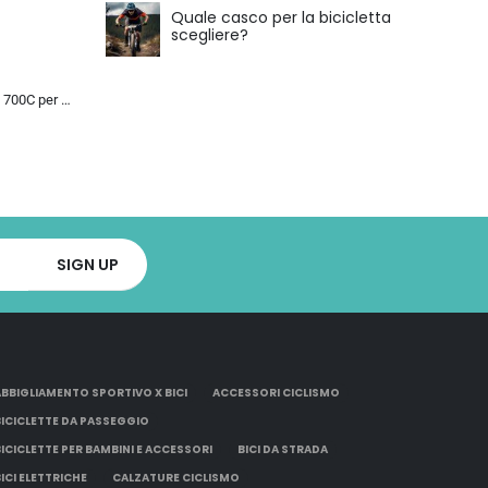
Quale casco per la bicicletta
scegliere?
Bicicletta da Strada 700C per Uomo Donna, Bicicletta da Corsa con Freno a Disco 24/27/30 velocità, Telaio in Acciaio ad Al…
ABBIGLIAMENTO SPORTIVO X BICI
ACCESSORI CICLISMO
BICICLETTE DA PASSEGGIO
BICICLETTE PER BAMBINI E ACCESSORI
BICI DA STRADA
BICI ELETTRICHE
CALZATURE CICLISMO