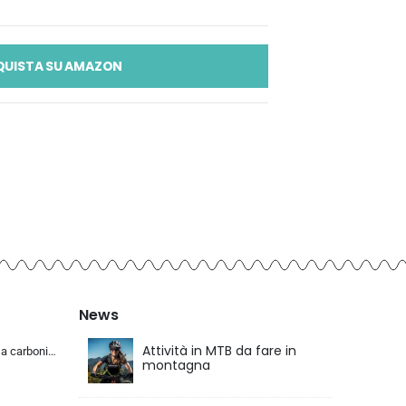
QUISTA SU AMAZON
News
Attività in MTB da fare in
KABON Bici da corsa carbonio, 700C bici da strada T800 Completamente carbonio con Shimano 105 R7000 22 velocità 8.1 KG Leg…
montagna