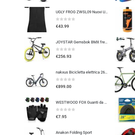
UGLY FROG ZWSL09 Nuovi Uomini Traspirante Primavera Autunno A Maniche Corta Ciclismo Body Skinsuit All’aperto Sportswear A…
0
out of 5
€
43.99
JOYSTAR Gemsbok BMX freestyle da 20/24 pollici per bambini dai 9 ai 14 anni, mountain bike da 20/24 pollici per bambini
0
out of 5
€
256.93
nakxus Bicicletta elettrica 26M208, bicicletta elettrica da 26″, da trekking, con batteria al litio da 36 V, 12,5 Ah, fino a 100 KM, motore da 250 W, compatibile con l’UE, colore: grigio
0
out of 5
€
899.00
WESTWOOD FOX Guanti da ciclismo per uomo e donna, guanti unisex con imbottitura in gel antiscivolo, traspiranti, con palmo pe
0
out of 5
€
7.95
Anakon Folding Sport