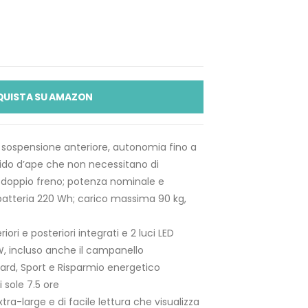
QUISTA SU AMAZON
ia sospensione anteriore, autonomia fino a
nido d’ape che non necessitano di
doppio freno; potenza nominale e
tteria 220 Wh; carico massima 90 kg,
riori e posteriori integrati e 2 luci LED
1 W, incluso anche il campanello
dard, Sport e Risparmio energetico
 sole 7.5 ore
tra-large e di facile lettura che visualizza