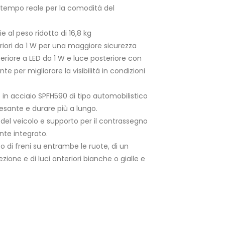
n tempo reale per la comodità del
e al peso ridotto di 16,8 kg
teriori da 1 W per una maggiore sicurezza
eriore a LED da 1 W e luce posteriore con
e per migliorare la visibilità in condizioni
o in acciaio SPFH590 di tipo automobilistico
esante e durare più a lungo.
del veicolo e supporto per il contrassegno
te integrato.
 di freni su entrambe le ruote, di un
irezione e di luci anteriori bianche o gialle e