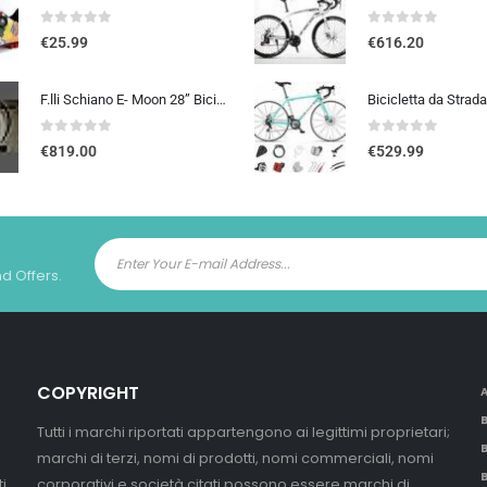
0
out of 5
0
out of 5
€
25.99
€
616.20
F.lli Schiano E- Moon 28” Bicicletta Elettrica da Città, Bici Elettrica con Pedalata Assistita 250W, City E-bike Unisex Adulto, Batteria Rimovibile 36V 13Ah, SHIMANO 7 velocità, Donna Uomo, Nero
0
out of 5
0
out of 5
€
819.00
€
529.99
nd Offers.
COPYRIGHT
Tutti i marchi riportati appartengono ai legittimi proprietari;
marchi di terzi, nomi di prodotti, nomi commerciali, nomi
i
corporativi e società citati possono essere marchi di