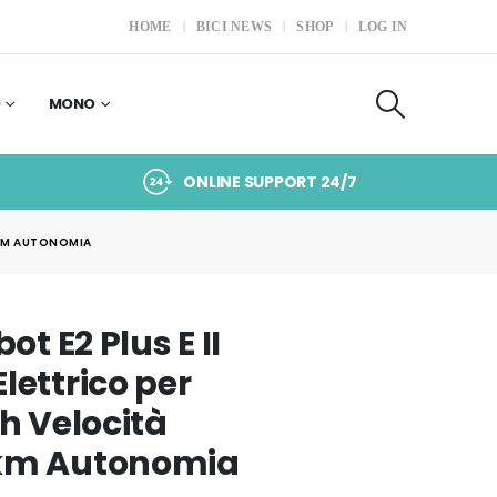
HOME
BICI NEWS
SHOP
LOG IN
O
MONO
ONLINE SUPPORT 24/7
 KM AUTONOMIA
t E2 Plus E II
lettrico per
h Velocità
 km Autonomia