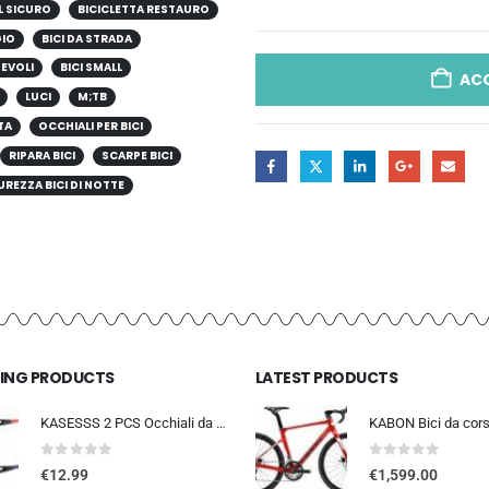
L SICURO
BICICLETTA RESTAURO
GIO
BICI DA STRADA
HEVOLI
BICI SMALL
AC
LUCI
M;TB
TA
OCCHIALI PER BICI
RIPARA BICI
SCARPE BICI
UREZZA BICI DI NOTTE
LING PRODUCTS
LATEST PRODUCTS
KASESSS 2 PCS Occhiali da Sole Sportivi, Occhiali da Ciclismo per Uomini Donne, Occhiali da Sole da Ciclismo, UV400 Occhiali
0
out of 5
0
out of 5
€
12.99
€
1,599.00