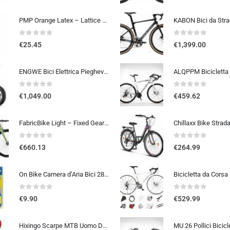
PMP Orange Latex – Lattice Liquido Sigillante Antiforatura per Coperture Tubeless MTB e STRADA. La Tua Assicurazione Contro l
0
out of 5
0
out of 5
€
25.45
€
1,399.00
ENGWE Bici Elettrica Pieghevole, Bicicletta Elettrica da 48V 13Ah Batteria Rimovibile, Autonomia di 50-120 km E-bike，20″×4.0″ Fat Tire 7 Velocità ebike da per Ogni Terreno
0
out of 5
0
out of 5
€
1,049.00
€
459.62
FabricBike Light – Fixed Gear bicicletta, Single Speed Fixie completa mozzo, Telaio in alluminio e forcella, ruote 28, 6 c…
0
out of 5
0
out of 5
€
660.13
€
264.99
On Bike Camera d’Aria Bici 28″ x 1 5/8 x 1 3/8 (700×35-42c) – E.T.R.T.O. 37-622, Alta Resistenza e Tenuta, Compatibile con Pn
0
out of 5
0
out of 5
€
9.90
€
529.99
Hixingo Scarpe MTB Uomo Donna, Graffiti Colorati Stampa Scarpe Mountain Bike Compatibili con Pedali SPD, Unisex Scarpe Ciclis