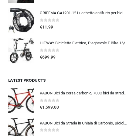
GRIFEMA GA1201-12 Lucchetto antifurto per bicicletta con chiave, lucchetto a catena per biciclette, moto, scooter, 120 cm, ne
0
out of 5
€
11.99
HITWAY Bicicletta Elettrica, Pieghevole E Bike 16/20 Pollici, Motore 250W Velocità Massima 25km/h, Batteria Al Litio 36V 9…
0
out of 5
€
699.99
LATEST PRODUCTS
KABON Bici da corsa carbonio, 700C bici da strada T800 Completamente carbonio con Shimano 105 R7000 22 velocità 8.1 KG Leg…
0
out of 5
€
1,599.00
KABON Bici da Strada in Ghiaia di Carbonio, Bicicletta con Telaio in Fibra di Carbonio T800 con Bicicletta da Corsa con Fr…
0
out of 5