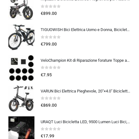
0
out of 5
€
899.00
TIGUOWISH Bici Elettrica Uomo e Donna, Bicicletta Elettrica 29 Pollici con Motore Posteriore 250W, Autonomia fino a 90 km,…
0
out of 5
€
799.00
VeloChampion Kit di Riparazione forature Toppe autoadesive per Pneumatici da Bici per Strada, MTB, BMX, ebike | per forature
0
out of 5
€
7.95
VARUN Bici Elettrica Pieghevole, 20″×4.0″ Bicicletta Elettrica da 48V 13Ah Batteria Rimovibile, Autonomia di 60-120 km, Fat B
0
out of 5
€
869.00
URAQT Luci Bicicletta LED, 9500 Lumen Luci Bici, USB Ricaricabile 12 LED Super Luminosa, IP65 Impermeabile 5+4 modalità, Luce
0
out of 5
€
17.99