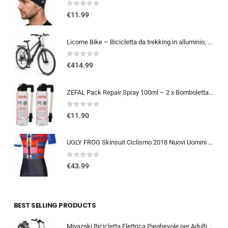
0
out of 5
€
11.99
Licorne Bike – Bicicletta da trekking in alluminio, da 28 pollici, con cambio a 21 marce, freno a disco, mountain bike, bici
0
out of 5
€
414.99
ZEFAL Pack Repair Spray 100ml – 2 x Bomboletta Ripara Gomme Bici – Gonfia e Ripara Bici – Schrader, Presta e Dunlop – 2 botti
0
out of 5
€
11.90
UGLY FROG Skinsuit Ciclismo 2018 Nuovi Uomini Traspirante Primavera Estate A Maniche Corta Ciclismo Body All’aperto Sports…
0
out of 5
€
43.99
BEST SELLING PRODUCTS
Miyazaki Bicicletta Elettrica Pieghevole per Adulti – Ebike con Motore Brushless – Batteria Rimovibile 48V 14Ah – Bicicletta