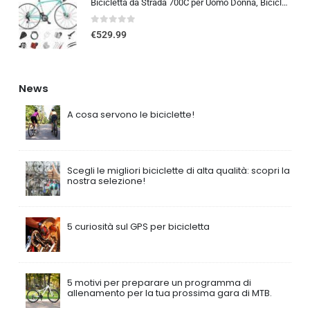
Bicicletta da Strada 700C per Uomo Donna, Bicicletta da Corsa con Freno a Disco 24/27/30 velocità, Telaio in Acciaio ad Al…
0
out of 5
€
529.99
News
A cosa servono le biciclette!
Scegli le migliori biciclette di alta qualità: scopri la
nostra selezione!
5 curiosità sul GPS per bicicletta
5 motivi per preparare un programma di
allenamento per la tua prossima gara di MTB.