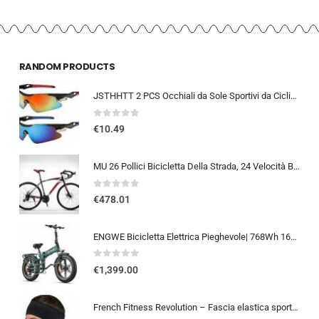
RANDOM PRODUCTS
JSTHHTT 2 PCS Occhiali da Sole Sportivi da Ciclismo,Occhiali da bicicletta antivento,occhiali da ciclismo per uomini donne,pr
0
out of 5
€
10.49
MU 26 Pollici Bicicletta Della Strada, 24 Velocità Bici, Doppio Freno a Disco, Acciaio Al Carbonio Telaio, Strada Di Corsa…
0
out of 5
€
478.01
ENGWE Bicicletta Elettrica Pieghevole| 768Wh 16AH Durata 110KM| 20″×4.0″ Fat Tire|Sensore di Coppia| Sospensione Completa| 8 Velocità| ENGINE Pro 2.0
0
out of 5
€
1,399.00
French Fitness Revolution – Fascia elastica sportiva per uomini e donne – corsa, ciclismo, basket, yoga, fitness – fascia per