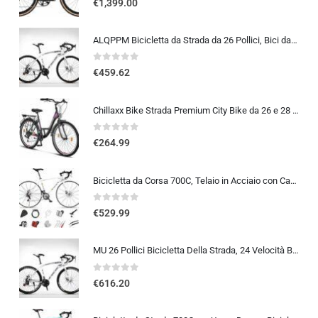
€
1,399.00
ALQPPM Bicicletta da Strada da 26 Pollici, Bici da 24 Velocità, Freno a Doppio Disco, Telaio in Acciaio ad Alto Tenore Di …
0
out of 5
€
459.62
Chillaxx Bike Strada Premium City Bike da 26 e 28 pollici, bicicletta per ragazze, ragazzi, uomini e donne, cambio a 21 ma…
0
out of 5
€
264.99
Bicicletta da Corsa 700C, Telaio in Acciaio con Cambio a 24/27/30 Marce, Bicicletta da Strada per Uomo Donna, Bici da Stra…
0
out of 5
€
529.99
MU 26 Pollici Bicicletta Della Strada, 24 Velocità Bici, Doppio Disco Freno, Acciaio Al Carbonio Telaio, Strada Biciclette…
0
out of 5
€
616.20