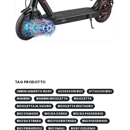
TAG PRODOTTO
ABBIGLIAMENTO BODY
ACCESSORI BICI
ATTACCHI BICI
BAMBINI
BAMBINI BICICLETTA
BICICLETTA
BICICLETTA AL SICURO
BICICLETTA RESTAURO
BICI COMODE
BICI DA CORSA
BICI DA PASSEGGIO
BICI DA STRADA
BICI FUORISTRADA
BICI PASSEGGIO
BICI PIEGHEVOLI
BICI SMALL
BODY CICLISMO