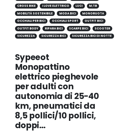
CROSS BIKE
I LOVE ELETTRICO
LUCI
M;TB
MOBILITÀ SOSTENIBILE
MODA BICI
MONORUOTA
OCCHIALI PER BICI
OCCHIALI SPORT
OUTFIT BICI
OUTFIT BODY
RIPARA BICI
SCARPE BICI
SCOOTER
SICUREZZA
SICUREZZA BICI
SICUREZZA BICI DI NOTTE
Sypeeot
Monopattino
elettrico pieghevole
per adulti con
autonomia di 25-40
km, pneumatici da
8,5 pollici/10 pollici,
doppi…