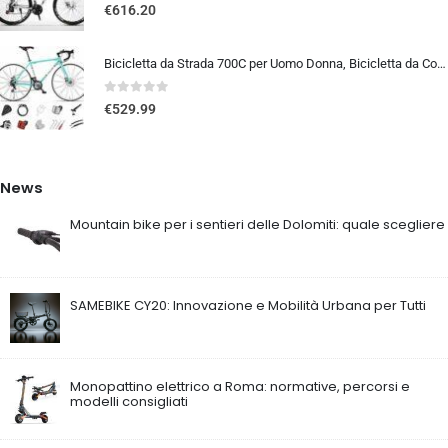
0
out of 5
€
616.20
Bicicletta da Strada 700C per Uomo Donna, Bicicletta da Corsa con Freno a Disco 24/27/30 velocità, Telaio in Acciaio ad Al…
0
out of 5
€
529.99
News
Mountain bike per i sentieri delle Dolomiti: quale scegliere
SAMEBIKE CY20: Innovazione e Mobilità Urbana per Tutti
Monopattino elettrico a Roma: normative, percorsi e
modelli consigliati