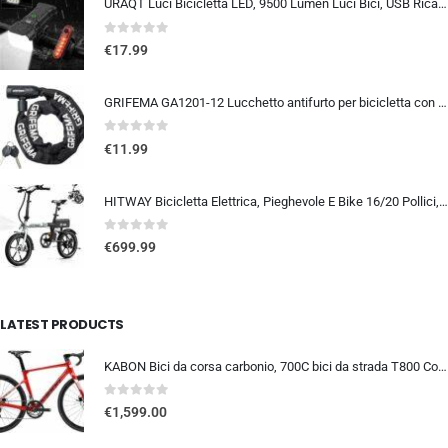
URAQT Luci Bicicletta LED, 9500 Lumen Luci Bici, USB Ricaricabile 12 LED Super Luminosa, IP65 Impermeabile 5+4 modalità, Luce
0
out of 5
€
17.99
GRIFEMA GA1201-12 Lucchetto antifurto per bicicletta con chiave, lucchetto a catena per biciclette, moto, scooter, 120 cm, ne
0
out of 5
€
11.99
HITWAY Bicicletta Elettrica, Pieghevole E Bike 16/20 Pollici, Motore 250W Velocità Massima 25km/h, Batteria Al Litio 36V 9…
0
out of 5
€
699.99
LATEST PRODUCTS
KABON Bici da corsa carbonio, 700C bici da strada T800 Completamente carbonio con Shimano 105 R7000 22 velocità 8.1 KG Leg…
0
out of 5
€
1,599.00