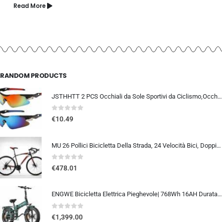
Read More
RANDOM PRODUCTS
JSTHHTT 2 PCS Occhiali da Sole Sportivi da Ciclismo,Occhiali da bicicletta antivento,occhiali da ciclismo per uomini donne,pr
0
out of 5
€
10.49
MU 26 Pollici Bicicletta Della Strada, 24 Velocità Bici, Doppio Freno a Disco, Acciaio Al Carbonio Telaio, Strada Di Corsa…
0
out of 5
€
478.01
ENGWE Bicicletta Elettrica Pieghevole| 768Wh 16AH Durata 110KM| 20″×4.0″ Fat Tire|Sensore di Coppia| Sospensione Completa| 8 Velocità| ENGINE Pro 2.0
0
out of 5
€
1,399.00