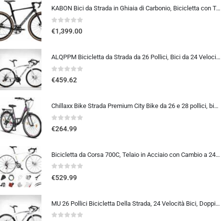
KABON Bici da Strada in Ghiaia di Carbonio, Bicicletta con Telaio in Fibra di Carbonio T800 con Bicicletta da Corsa con Fr…
0
out of 5
€
1,399.00
ALQPPM Bicicletta da Strada da 26 Pollici, Bici da 24 Velocità, Freno a Doppio Disco, Telaio in Acciaio ad Alto Tenore Di …
0
out of 5
€
459.62
Chillaxx Bike Strada Premium City Bike da 26 e 28 pollici, bicicletta per ragazze, ragazzi, uomini e donne, cambio a 21 ma…
0
out of 5
€
264.99
Bicicletta da Corsa 700C, Telaio in Acciaio con Cambio a 24/27/30 Marce, Bicicletta da Strada per Uomo Donna, Bici da Stra…
0
out of 5
€
529.99
MU 26 Pollici Bicicletta Della Strada, 24 Velocità Bici, Doppio Disco Freno, Acciaio Al Carbonio Telaio, Strada Biciclette…