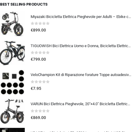
BEST SELLING PRODUCTS
Miyazaki Bicicletta Elettrica Pieghevole per Adulti – Ebike con Motore Brushless – Batteria Rimovibile 48V 14Ah – Bicicletta
0
out of 5
€
899.00
TIGUOWISH Bici Elettrica Uomo e Donna, Bicicletta Elettrica 29 Pollici con Motore Posteriore 250W, Autonomia fino a 90 km,…
0
out of 5
€
799.00
VeloChampion Kit di Riparazione forature Toppe autoadesive per Pneumatici da Bici per Strada, MTB, BMX, ebike | per forature
0
out of 5
€
7.95
VARUN Bici Elettrica Pieghevole, 20″×4.0″ Bicicletta Elettrica da 48V 13Ah Batteria Rimovibile, Autonomia di 60-120 km, Fat B
0
out of 5
€
869.00