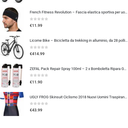
French Fitness Revolution – Fascia elastica sportiva per uomini e donne – corsa, ciclismo, basket, yoga, fitness – fascia per
0
out of 5
€
11.99
Licorne Bike – Bicicletta da trekking in alluminio, da 28 pollici, con cambio a 21 marce, freno a disco, mountain bike, bici
0
out of 5
€
414.99
ZEFAL Pack Repair Spray 100ml – 2 x Bomboletta Ripara Gomme Bici – Gonfia e Ripara Bici – Schrader, Presta e Dunlop – 2 botti
0
out of 5
€
11.90
UGLY FROG Skinsuit Ciclismo 2018 Nuovi Uomini Traspirante Primavera Estate A Maniche Corta Ciclismo Body All’aperto Sports…
0
out of 5
€
43.99