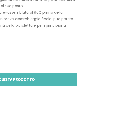
al suo posto.
 è pre-assemblata al 90% prima della
un breve assemblaggio finale, può partire
ti della bicicletta e per i principianti
QUISTA PRODOTTO