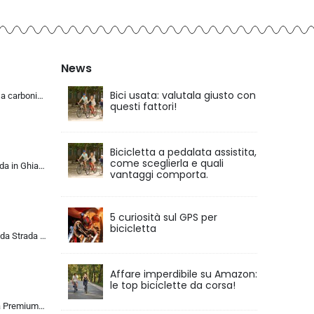
News
Bici usata: valutala giusto con
KABON Bici da corsa carbonio, 700C bici da strada T800 Completamente carbonio con Shimano 105 R7000 22 velocità 8.1 KG Leg…
questi fattori!
Bicicletta a pedalata assistita,
come sceglierla e quali
KABON Bici da Strada in Ghiaia di Carbonio, Bicicletta con Telaio in Fibra di Carbonio T800 con Bicicletta da Corsa con Fr…
vantaggi comporta.
5 curiosità sul GPS per
bicicletta
ALQPPM Bicicletta da Strada da 26 Pollici, Bici da 24 Velocità, Freno a Doppio Disco, Telaio in Acciaio ad Alto Tenore Di …
Affare imperdibile su Amazon:
le top biciclette da corsa!
Chillaxx Bike Strada Premium City Bike da 26 e 28 pollici, bicicletta per ragazze, ragazzi, uomini e donne, cambio a 21 ma…