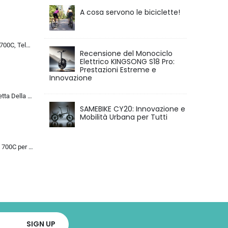
A cosa servono le biciclette!
Bicicletta da Corsa 700C, Telaio in Acciaio con Cambio a 24/27/30 Marce, Bicicletta da Strada per Uomo Donna, Bici da Stra…
Recensione del Monociclo
Elettrico KINGSONG S18 Pro:
Prestazioni Estreme e
Innovazione
MU 26 Pollici Bicicletta Della Strada, 24 Velocità Bici, Doppio Disco Freno, Acciaio Al Carbonio Telaio, Strada Biciclette…
SAMEBIKE CY20: Innovazione e
Mobilità Urbana per Tutti
Bicicletta da Strada 700C per Uomo Donna, Bicicletta da Corsa con Freno a Disco 24/27/30 velocità, Telaio in Acciaio ad Al…