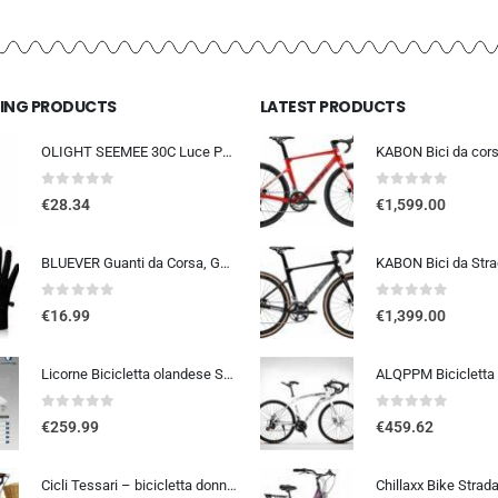
LING PRODUCTS
LATEST PRODUCTS
OLIGHT SEEMEE 30C Luce Posteriore Per Bicicletta LED 30 LUMEN Torcia Bici Rossa 5 Modalità Impermeabile IPX6 TYPE-C Fanale Po
0
out of 5
0
out of 5
€
28.34
€
1,599.00
BLUEVER Guanti da Corsa, Guanti Invernali Antivento Touchscreen Guanti Sportivi Caldi Antiscivolo Idrorepellenti per Uomo Don
0
out of 5
0
out of 5
€
16.99
€
1,399.00
Licorne Bicicletta olandese Stella Bike, city bike da 24,26 e 28 pollici, adatta sia a uomini che a donne, con cambio a 21 marce, Bambina Donna, bianco, 26
0
out of 5
0
out of 5
€
259.99
€
459.62
Cicli Tessari – bicicletta donna bici da passeggio city bike 26 cambio 6 velocita’ telaio basso cesto in vimini vintage con b