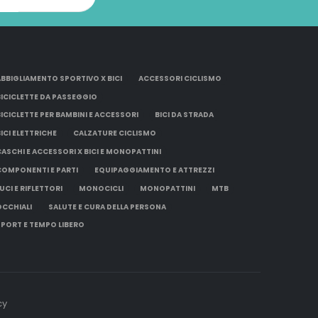
ABBIGLIAMENTO SPORTIVO X BICI
ACCESSORI CICLISMO
BICICLETTE DA PASSEGGIO
BICICLETTE PER BAMBINI E ACCESSORI
BICI DA STRADA
BICI ELETTRICHE
CALZATURE CICLISMO
CASCHI E ACCESSORI X BICI E MONOPATTINI
COMPONENTI E PARTI
EQUIPAGGIAMENTO E ATTREZZI
UCI E RIFLETTORI
MONOCICLI
MONOPATTINI
MTB
OCCHIALI
SALUTE E CURA DELLA PERSONA
SPORT E TEMPO LIBERO
cy