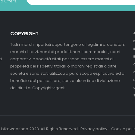
nd Offers.
COPYRIGHT
Tutti i marchi riportati appartengono ai legittimi proprietari;
marchi di terzi, nomi di prodotti, nomi commerciali, nomi
i
corporativi e società citati possono essere marchi di
proprietà dei rispettivi titolari o marchi registrati d’altre
società e sono stati utilizzati a puro scopo esplicativo ed a
beneficio del possessore, senza alcun fine di violazione
L
dei diritti di Copyright vigenti.
 bikewebshop 2023. All Rights Reserved | Privacy policy - Cookie poli