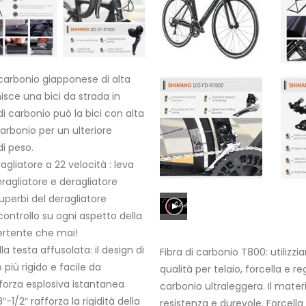
i carbonio giapponese di alta
rnisce una bici da strada in
di carbonio può la bici con alta
carbonio per un ulteriore
i peso.
liatore a 22 velocità : leva
agliatore e deragliatore
 superbi del deragliatore
controllo su ogni aspetto della
vertente che mai!
a testa affusolata: il design di
Fibra di carbonio T800: utilizz
 più rigido e facile da
qualità per telaio, forcella e re
 forza esplosiva istantanea
carbonio ultraleggera. Il materi
-1/2″ rafforza la rigidità della
resistenza e durevole. Forcella