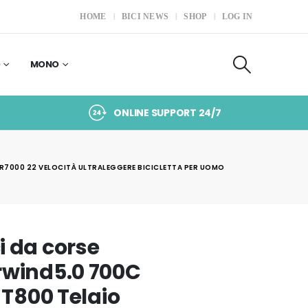
HOME
BICI NEWS
SHOP
LOG IN
O
MONO
ONLINE SUPPORT 24/7
 R7000 22 VELOCITÀ ULTRALEGGERE BICICLETTA PER UOMO
 da corse
rwind5.0 700C
 T800 Telaio