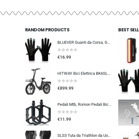
RANDOM PRODUCTS
BEST SEL
BLUEVER Guanti da Corsa, Guanti Invernali Antivento Touchscreen Guanti Sportivi Caldi Antiscivolo Idrorepellenti per Uomo Don
0
out of 5
€
16.99
HITWAY Bici Elettrica BK6SL1-36V15.6Ah, 250W E Bike da 20 pollici, Autonomia 70-150km, 7 Velocità, Controllo APP, Pieghevo…
0
out of 5
€
899.99
Pedali Mtb, Romon Pedali Bicicletta Alluminio di Alta Qualità e Cuscinetto du Sigillato, Pedali Piatti 9/16 Lavorati a CNC co
0
out of 5
€
11.99
SLS3 Tuta da Triathlon da Uomo Trisuit da 2 Tasche FRT Ottima vestibilità e comodità | Progettato Tedesco 2019