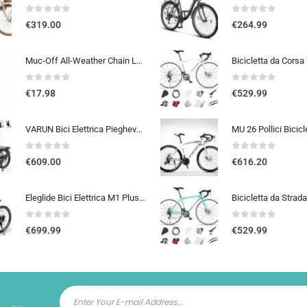
0
out of 5
0
out of 5
€
319.00
€
264.99
Muc-Off All-Weather Chain Lube, 120 ml – Lubrificante Catena Bici Biodegradabile, Olio Catena Bici di Tutti i Tipi – Formulat
0
out of 5
0
out of 5
€
17.98
€
529.99
VARUN Bici Elettrica Pieghevole, 20” Bicicletta Elettrica Unisex, Batteria Rimovibile 48V 374.4Wh, Autonomia 70Km, 7 Velocit
0
out of 5
0
out of 5
€
609.00
€
616.20
Eleglide Bici Elettrica M1 Plus, Bicicletta Elettrica 27,5″, Mountain Bike Elettrica, mtb elettrica Batteria Rimovibile 12,5 Ah, 21 Velocità, bicicletta elettrica pedalata assistita
0
out of 5
0
out of 5
€
699.99
€
529.99