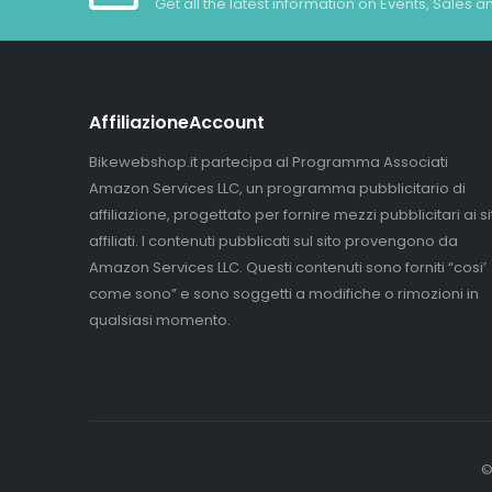
Get all the latest information on Events, Sales a
AffiliazioneAccount
Bikewebshop.it partecipa al Programma Associati
Amazon Services LLC, un programma pubblicitario di
affiliazione, progettato per fornire mezzi pubblicitari ai sit
affiliati. I contenuti pubblicati sul sito provengono da
Amazon Services LLC. Questi contenuti sono forniti “cosi’
come sono” e sono soggetti a modifiche o rimozioni in
qualsiasi momento.
©