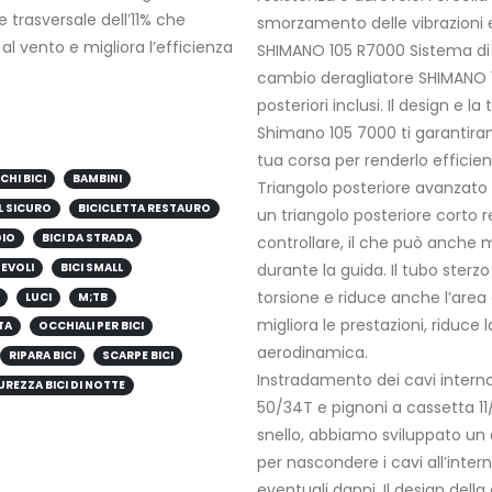
e trasversale dell’11% che
smorzamento delle vibrazioni e
 al vento e migliora l’efficienza
SHIMANO 105 R7000 Sistema di c
cambio deragliatore SHIMANO 1
posteriori inclusi. Il design e l
Shimano 105 7000 ti garantiran
tua corsa per renderlo efficie
CHI BICI
BAMBINI
Triangolo posteriore avanzato e
L SICURO
BICICLETTA RESTAURO
un triangolo posteriore corto re
GIO
BICI DA STRADA
controllare, il che può anche m
HEVOLI
BICI SMALL
durante la guida. Il tubo sterzo 
torsione e riduce anche l’area 
LUCI
M;TB
migliora le prestazioni, riduce 
TA
OCCHIALI PER BICI
aerodinamica.
RIPARA BICI
SCARPE BICI
Instradamento dei cavi intern
UREZZA BICI DI NOTTE
50/34T e pignoni a cassetta 11/2
snello, abbiamo sviluppato un
per nascondere i cavi all’inter
eventuali danni. Il design dell