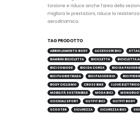
torsione e riduce anche l’area della sezion
migliora le prestazioni, riduce la resistenza
aerodinamica.
TAG PRODOTTO
ABBIGLIAMENTO BODY
ACCESSORI BICI
ATTAC
BAMBINI BICICLETTA
BICICLETTA
BICICLETTA A
BICI COMODE
BICI DA CORSA
BICI DA PASSEG
BICI FUORISTRADA
BICI PASSEGGIO
BICI PIEG
BODY CICLISMO
CROSS BIKE
I LOVE ELETTRICO
MOBILITÀ SOSTENIBILE
MODA BICI
MONORUO
OCCHIALI SPORT
OUTFIT BICI
OUTFIT BODY
SCOOTER
SICUREZZA
SICUREZZA BICI
SIC