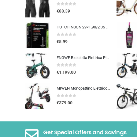
0
out of 5
€
88.39
HUTCHINSON 29×1,90/2,35 48 mm Presta Inner Tube 2014
0
out of 5
€
5.99
ENGWE Bicicletta Elettrica Pieghevole, Batteria Da 48 V 13,5Ah Con Autonomia Fino A 120km, Sensore Di Coppia Con Freni Idraul
0
out of 5
€
1,199.00
MIWEN Monopattino Elettrico Adulto Scooter – 48V 18Ah 45-55KM di Autonomia monopattino elettrico adulti 11/10.5 Pollici mo…
0
out of 5
€
379.00
Get Special Offers and Savings