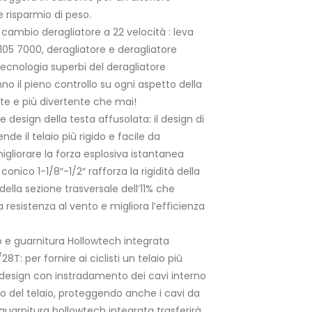
 risparmio di peso.
ambio deragliatore a 22 velocità : leva
05 7000, deragliatore e deragliatore
a tecnologia superbi del deragliatore
no il pieno controllo su ogni aspetto della
nte e più divertente che mai!
 design della testa affusolata: il design di
nde il telaio più rigido e facile da
igliorare la forza esplosiva istantanea
conico 1-1/8″-1/2″ rafforza la rigidità della
della sezione trasversale dell’11% che
la resistenza al vento e migliora l’efficienza
o e guarnitura Hollowtech integrata
8T: per fornire ai ciclisti un telaio più
 design con instradamento dei cavi interno
no del telaio, proteggendo anche i cavi da
a guarnitura hollowtech integrata trasferirà