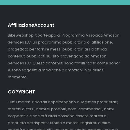
AffiliazioneAccount
Bikewebshop.it partecipa al Programma Associati Amazon
Services LLC, un programma pubblicitario di affiliazione,
progettato per fornire mezzi pubblicitari ai siti affiliati. I
contenuti pubblicati sul sito provengono da Amazon
Services LLC. Questi contenuti sono forniti “cosi’ come sono”
e sono soggetti a modifiche o rimozioni in qualsiasi
momento.
COPYRIGHT
Tutti i marchi riportati appartengono ai legittimi proprietari;
marchi di terzi, nomi di prodotti, nomi commerciali, nomi
corporativi e società citati possono essere marchi di
proprietà dei rispettivi titolari o marchi registrati d’altre
società e sono stati utilizzati a puro scopo esplicativo ed a