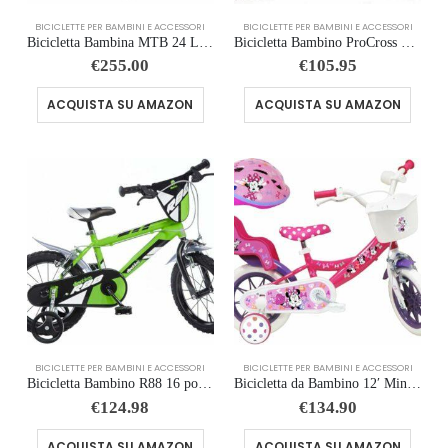
BICICLETTE PER BAMBINI E ACCESSORI
BICICLETTE PER BAMBINI E ACCESSORI
Bicicletta Bambina MTB 24 LINCY 6V – Ruote 24″
Bicicletta Bambino ProCross 14 pollici
€
255.00
€
105.95
ACQUISTA SU AMAZON
ACQUISTA SU AMAZON
BICICLETTE PER BAMBINI E ACCESSORI
BICICLETTE PER BAMBINI E ACCESSORI
Bicicletta Bambino R88 16 pollici
Bicicletta da Bambino 12′ Minnie Disney Dotata di 1 Freno, Cestino Anteriore, Porta Bambola Posteriore, parafanghi + Casco In
€
124.98
€
134.90
ACQUISTA SU AMAZON
ACQUISTA SU AMAZON