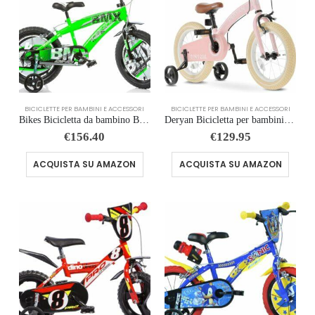
BICICLETTE PER BAMBINI E ACCESSORI
BICICLETTE PER BAMBINI E ACCESSORI
Bikes Bicicletta da bambino BMX 16″ adatta a bambini di altezza compresa tra i 107 e 125 cm. Codice art. 165XC-01
Deryan Bicicletta per bambini di lusso
€
156.40
€
129.95
ACQUISTA SU AMAZON
ACQUISTA SU AMAZON