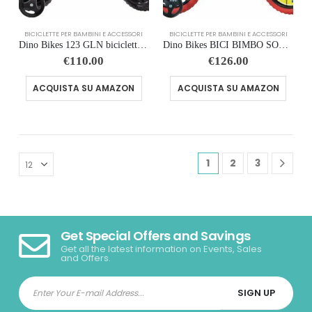
BICICLETTE PER BAMBINI E ACCESSORI
BICICLETTE PER BAMBINI E ACCESSORI
Dino Bikes 123 GLN bicicletta serie 23 con rotelle e freno anteriore per bambini dai 3 ai 5 anni
Dino Bikes BICI BIMBO SONIC
€
110.00
€
126.00
ACQUISTA SU AMAZON
ACQUISTA SU AMAZON
1
2
3
Get Special Offers and Savings
Get all the latest information on Events, Sales
and Offers.