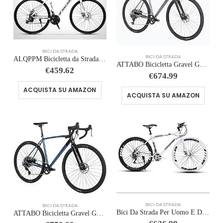
BICI DA STRADA
BICI DA STRADA
ALQPPM Bicicletta da Strada da 26 Pollici, Bici da 24 Velocità, Freno a Doppio Disco, Telaio in Acciaio ad Alto Tenore Di …
ATTABO Bicicletta Gravel GRADO 2.0 con Telaio in Alluminio 52|54|56 cm Bicicleta da Corsa con Manubrio ergonomico Bici str…
€
459.62
€
674.99
ACQUISTA SU AMAZON
ACQUISTA SU AMAZON
BICI DA STRADA
BICI DA STRADA
Bici Da Strada Per Uomo E Donna, Biciclette Ciclismo Da Corsa Con Telaio In Acciaio Al Carbonio Da 26 Pollici A 24 Velocit…
ATTABO Bicicletta Gravel GRADO 2.0 con Telaio in Alluminio 52|54|56 cm Bicicleta da Corsa con Manubrio ergonomico Bici str…