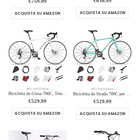
€
636.99
€
759.99
ACQUISTA SU AMAZON
ACQUISTA SU AMAZON
BICI DA STRADA
BICI DA STRADA
Bicicletta da Corsa 700C, Telaio in Acciaio con Cambio a 24/27/30 Marce, Bicicletta da Strada per Uomo Donna, Bici da Stra…
Bicicletta da Strada 700C per Uomo Donna, Bicicletta da Corsa con Freno a Disco 24/27/30 velocità, Telaio in Acciaio ad Al…
€
529.99
€
529.99
ACQUISTA SU AMAZON
ACQUISTA SU AMAZON