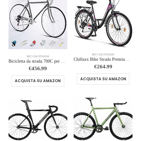
BICI DA STRADA
BICI DA STRADA
Chillaxx Bike Strada Premium City Bike da 26 e 28 pollici, bicicletta per ragazze, ragazzi, uomini e donne, cambio a 21 ma…
Bicicletta da strada 700C per Uomo Donna, Single Speed, Bici da Città da Pendolarismo con Freno a Morsetto, Telaio in Acci…
€
264.99
€
456.99
ACQUISTA SU AMAZON
ACQUISTA SU AMAZON