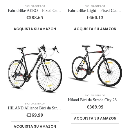
BICI DA STRADA
BICI DA STRADA
FabricBike AERO – Fixed Gear Bicicletta, Single Speed Fixie Completa mozzo, Telaio in Alluminio e Forcella in carbonio, Ru…
FabricBike Light – Fixed Gear bicicletta, Single Speed Fixie completa mozzo, Telaio in alluminio e forcella, ruote 28, 6 c…
€
588.65
€
660.13
ACQUISTA SU AMAZON
ACQUISTA SU AMAZON
BICI DA STRADA
Hiland Bici da Strada City 28 Pollici, Telaio in Alluminio 700C Unisex, Freni a Disco Anteriore e Posteriore, 21 Velocità,…
BICI DA STRADA
€
369.99
HILAND Alliance Bici da Strada 28”, 14 Velocità, Telaio in Alluminio da 49/53/57 cm, 700C Bicicletta da Città e da Pendola…
€
369.99
ACQUISTA SU AMAZON
ACQUISTA SU AMAZON