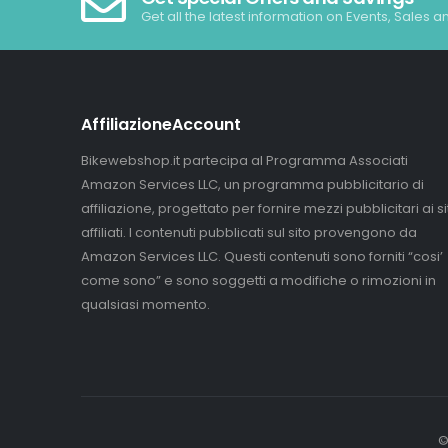
Get all the latest information on Events, Sales a
AffiliazioneAccount
Bikewebshop.it partecipa al Programma Associati
Amazon Services LLC, un programma pubblicitario di
affiliazione, progettato per fornire mezzi pubblicitari ai sit
affiliati. I contenuti pubblicati sul sito provengono da
Amazon Services LLC. Questi contenuti sono forniti “cosi’
come sono” e sono soggetti a modifiche o rimozioni in
qualsiasi momento.
©