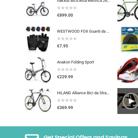
nakxus Bicicletta elettrica 26M208, bicicletta elettrica da 26″, da trekking, con batteria al litio da 36 V, 12,5 Ah, fino a 100 KM, motore da 250 W, compatibile con l’UE, colore: grigio
0
out of 5
€
899.00
WESTWOOD FOX Guanti da ciclismo per uomo e donna, guanti unisex con imbottitura in gel antiscivolo, traspiranti, con palmo pe
0
out of 5
€
7.95
Anakon Folding Sport
0
out of 5
€
229.99
HILAND Alliance Bici da Strada 28”, 14 Velocità, Telaio in Alluminio da 49/53/57 cm, 700C Bicicletta da Città e da Pendola…
0
out of 5
€
369.99
Get Special Offers and Savings