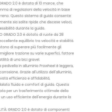
GRADO 2.0 è dotata di 10 marce, che
a di regolazioni della velocità in base
terreno. Questo sistema di guida consente
ilmente sia salite ripide che discese veloci,
essibilità durante la guida.
 GRADO 2.0 è dotato di ruote da 28
ccellente equilibrio tra velocità e stabilità.
tono di superare più facilmente gli
igliore trazione su varie superfici, fattore
lità di una bici gravel.
 pedivella in alluminio Prowheel è leggera,
orrosione. Grazie all'utilizzo dell'alluminio,
vata efficienza e affidabilità,
lata fluida e comfort di guida. Questa
tata per un trasferimento ottimale della
 un uso efficiente dell'energia durante la
ITÀ: GRADO 2.0 è dotato di componenti