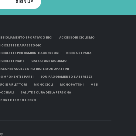
ABBIGLIAMENTO SPORTIVO X BICI
ACCESSORI CICLISMO
BICICLETTE DA PASSEGGIO
BICICLETTE PER BAMBINI E ACCESSORI
BICI DA STRADA
BICI ELETTRICHE
CALZATURE CICLISMO
CASCHI E ACCESSORI X BICI E MONOPATTINI
COMPONENTI E PARTI
EQUIPAGGIAMENTO E ATTREZZI
UCI E RIFLETTORI
MONOCICLI
MONOPATTINI
MTB
OCCHIALI
SALUTE E CURA DELLA PERSONA
SPORT E TEMPO LIBERO
cy