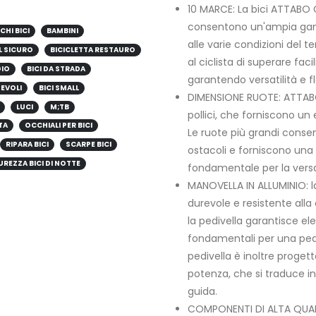
10 MARCE: La bici ATTABO 
consentono un'ampia gamm
CHI BICI
BAMBINI
alle varie condizioni del 
L SICURO
BICICLETTA RESTAURO
al ciclista di superare fac
GIO
BICI DA STRADA
garantendo versatilità e fl
HEVOLI
BICI SMALL
DIMENSIONE RUOTE: ATTABO
LUCI
M;TB
pollici, che forniscono un e
TA
OCCHIALI PER BICI
Le ruote più grandi consen
RIPARA BICI
SCARPE BICI
ostacoli e forniscono una m
UREZZA BICI DI NOTTE
fondamentale per la versati
MANOVELLA IN ALLUMINIO: la
durevole e resistente alla c
la pedivella garantisce ele
fondamentali per una peda
pedivella è inoltre proget
potenza, che si traduce in
guida.
COMPONENTI DI ALTA QUAL