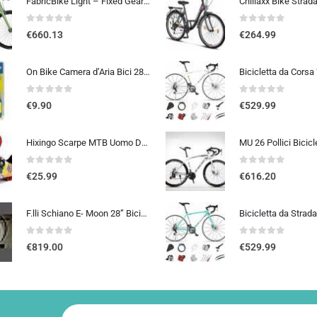
FabricBike Light – Fixed Gear bicicletta, Single Speed Fixie completa mozzo, Telaio in alluminio e forcella, ruote 28, 6 c…
0
out of 5
0
out of 5
€
660.13
€
264.99
On Bike Camera d’Aria Bici 28″ x 1 5/8 x 1 3/8 (700×35-42c) – E.T.R.T.O. 37-622, Alta Resistenza e Tenuta, Compatibile con Pn
0
out of 5
0
out of 5
€
9.90
€
529.99
Hixingo Scarpe MTB Uomo Donna, Graffiti Colorati Stampa Scarpe Mountain Bike Compatibili con Pedali SPD, Unisex Scarpe Ciclis
0
out of 5
0
out of 5
€
25.99
€
616.20
F.lli Schiano E- Moon 28” Bicicletta Elettrica da Città, Bici Elettrica con Pedalata Assistita 250W, City E-bike Unisex Adulto, Batteria Rimovibile 36V 13Ah, SHIMANO 7 velocità, Donna Uomo, Nero
0
out of 5
0
out of 5
€
819.00
€
529.99