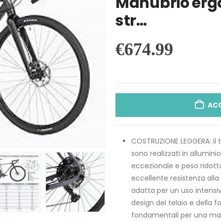
Manubrio erg
str…
€
674.99
AC
COSTRUZIONE LEGGERA: il te
sono realizzati in allumin
eccezionale e peso ridotto
eccellente resistenza alla
adatta per un uso intensivo
design del telaio e della fo
fondamentali per una mano