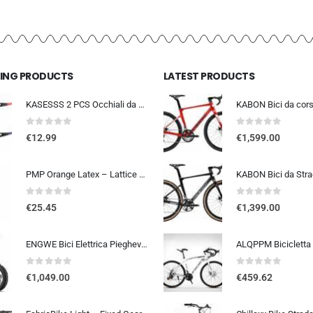
LING PRODUCTS
LATEST PRODUCTS
KASESSS 2 PCS Occhiali da Sole Sportivi, Occhiali da Ciclismo per Uomini Donne, Occhiali da Sole da Ciclismo, UV400 Occhiali
0
out of 5
0
out of 5
€
12.99
€
1,599.00
PMP Orange Latex – Lattice Liquido Sigillante Antiforatura per Coperture Tubeless MTB e STRADA. La Tua Assicurazione Contro l
0
out of 5
0
out of 5
€
25.45
€
1,399.00
ENGWE Bici Elettrica Pieghevole, Bicicletta Elettrica da 48V 13Ah Batteria Rimovibile, Autonomia di 50-120 km E-bike，20″×4.0″ Fat Tire 7 Velocità ebike da per Ogni Terreno
0
out of 5
0
out of 5
€
1,049.00
€
459.62