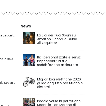
News
La Bici dei Tuoi Sogni su
KABON Bici da corsa carbonio, 700C bici da strada T800 Completamente carbonio con Shimano 105 R7000 22 velocità 8.1 KG Leg…
Amazon: Scopri la Guida
All’Acquisto!
Bici personalizzate e servizi
KABON Bici da Strada in Ghiaia di Carbonio, Bicicletta con Telaio in Fibra di Carbonio T800 con Bicicletta da Corsa con Fr…
impeccabili: la tua
soddisfazione assicurata
Migliori bici elettriche 2026:
guida acquisto per Milano e
ALQPPM Bicicletta da Strada da 26 Pollici, Bici da 24 Velocità, Freno a Doppio Disco, Telaio in Acciaio ad Alto Tenore Di …
dintorni
Pedala verso la perfezione:
Scopri le Top Marche di