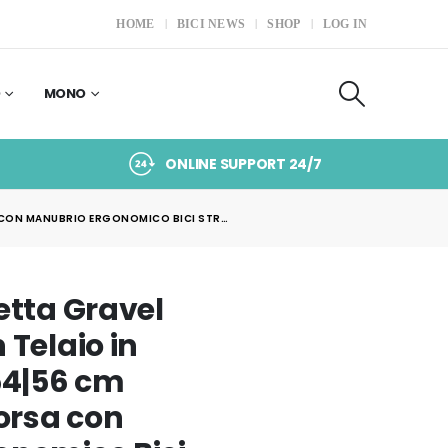
HOME
BICI NEWS
SHOP
LOG IN
O
MONO
ONLINE SUPPORT 24/7
A CON MANUBRIO ERGONOMICO BICI STR…
etta Gravel
 Telaio in
54|56 cm
Corsa con