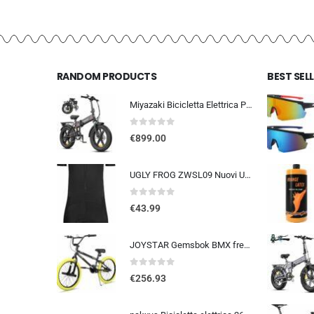
RANDOM PRODUCTS
BEST SEL
Miyazaki Bicicletta Elettrica Pieghevole per Adulti – Ebike con Motore Brushless – Batteria Rimovibile 48V 14Ah – Bicicletta
0
out of 5
€
899.00
UGLY FROG ZWSL09 Nuovi Uomini Traspirante Primavera Autunno A Maniche Corta Ciclismo Body Skinsuit All’aperto Sportswear A…
0
out of 5
€
43.99
JOYSTAR Gemsbok BMX freestyle da 20/24 pollici per bambini dai 9 ai 14 anni, mountain bike da 20/24 pollici per bambini
0
out of 5
€
256.93