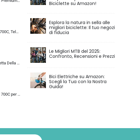
Chillaxx Bike Strada Premium City Bike da 26 e 28 pollici, bicicletta per ragazze, ragazzi, uomini e donne, cambio a 21 ma…
Biciclette su Amazon!
Esplora la natura in sella alle
migliori biciclette: Il tuo negozio
di fiducia
Bicicletta da Corsa 700C, Telaio in Acciaio con Cambio a 24/27/30 Marce, Bicicletta da Strada per Uomo Donna, Bici da Stra…
Le Migliori MTB del 2025:
Confronto, Recensioni e Prezzi
MU 26 Pollici Bicicletta Della Strada, 24 Velocità Bici, Doppio Disco Freno, Acciaio Al Carbonio Telaio, Strada Biciclette…
Bici Elettriche su Amazon:
Scegli la Tua con la Nostra
Guida!
Bicicletta da Strada 700C per Uomo Donna, Bicicletta da Corsa con Freno a Disco 24/27/30 velocità, Telaio in Acciaio ad Al…