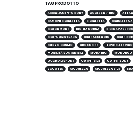
TAG PRODOTTO
ABBIGLIAMENTO BODY
ACCESSORI BICI
ATTAC
BAMBINI BICICLETTA
BICICLETTA
BICICLETTA A
BICI COMODE
BICI DA CORSA
BICI DA PASSEG
BICI FUORISTRADA
BICI PASSEGGIO
BICI PIEG
BODY CICLISMO
CROSS BIKE
I LOVE ELETTRICO
MOBILITÀ SOSTENIBILE
MODA BICI
MONORUO
OCCHIALI SPORT
OUTFIT BICI
OUTFIT BODY
SCOOTER
SICUREZZA
SICUREZZA BICI
SIC