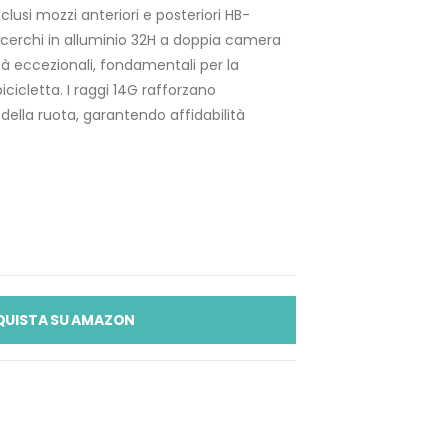
nclusi mozzi anteriori e posteriori HB-
erchi in alluminio 32H a doppia camera
ità eccezionali, fondamentali per la
bicicletta. I raggi 14G rafforzano
 della ruota, garantendo affidabilità
QUISTA SU AMAZON