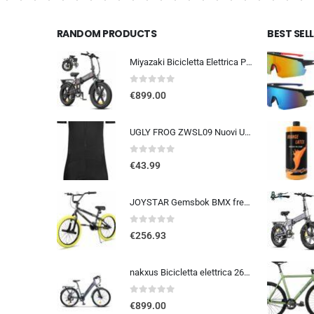
RANDOM PRODUCTS
BEST SEL
Miyazaki Bicicletta Elettrica Pieghevole per Adulti – Ebike con Motore Brushless – Batteria Rimovibile 48V 14Ah – Bicicletta
0
out of 5
€
899.00
UGLY FROG ZWSL09 Nuovi Uomini Traspirante Primavera Autunno A Maniche Corta Ciclismo Body Skinsuit All’aperto Sportswear A…
0
out of 5
€
43.99
JOYSTAR Gemsbok BMX freestyle da 20/24 pollici per bambini dai 9 ai 14 anni, mountain bike da 20/24 pollici per bambini
0
out of 5
€
256.93
nakxus Bicicletta elettrica 26M208, bicicletta elettrica da 26″, da trekking, con batteria al litio da 36 V, 12,5 Ah, fino a 100 KM, motore da 250 W, compatibile con l’UE, colore: grigio
0
out of 5
€
899.00