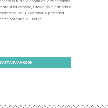
eriore in tutte le condizioni atmosferiche.
mato sulla velocità, il livello della batteria e
mentre le luci LED anteriori e posteriori
r corse notturne più sicure.
QUISTA SU AMAZON