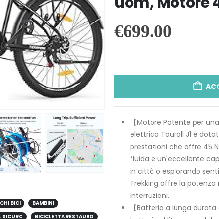
uom, Motore 
€
699.00
AC
【Motore Potente per una 
elettrica Touroll J1 è dot
prestazioni che offre 45 
fluida e un'eccellente cap
in città o esplorando senti
Trekking offre la potenza
interruzioni.
CHI BICI
BAMBINI
【Batteria a lunga durata 
L SICURO
BICICLETTA RESTAURO