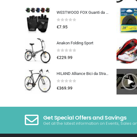
WESTWOOD FOX Guanti da ciclismo per uomo e donna, guanti unisex con imbottitura in gel antiscivolo, traspiranti, con palmo pe
0
out of 5
€
7.95
Anakon Folding Sport
0
out of 5
€
229.99
HILAND Alliance Bici da Strada 28”, 14 Velocità, Telaio in Alluminio da 49/53/57 cm, 700C Bicicletta da Città e da Pendola…
0
out of 5
€
369.99
Get Special Offers and Savings
Get all the latest information on Events, Sales a