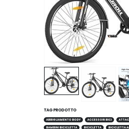
TAG PRODOTTO
ABBIGLIAMENTO BODY
ACCESSORI BICI
ATTAC
BAMBINI BICICLETTA
BICICLETTA
BICICLETTA A