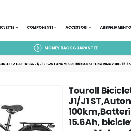
ICLETTE
COMPONENTI
ACCESSORI
ABBIGLIAMENT
MONEY BACK GUARANTEE
CICLETTA ELETTRICA, J1/J1 ST,AUTONOMIA DI 100KM,BATTERIA RIMOVIBILE 15.6
Touroll Bicicle
J1/J1 ST,Auto
100km,Batteri
15.6Ah, bicicle