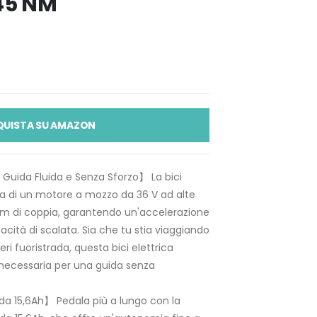
45 NM
QUISTA SU AMAZON
Guida Fluida e Senza Sforzo】 La bici
ata di un motore a mozzo da 36 V ad alte
Nm di coppia, garantendo un'accelerazione
acità di scalata. Sia che tu stia viaggiando
eri fuoristrada, questa bici elettrica
 necessaria per una guida senza
da 15,6Ah】 Pedala più a lungo con la