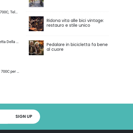
Bicicletta da Corsa 700C, Telaio in Acciaio con Cambio a 24/27/30 Marce, Bicicletta da Strada per Uomo Donna, Bici da Stra…
Ridona vita alle bici vintage:
restauro e stile unico
MU 26 Pollici Bicicletta Della Strada, 24 Velocità Bici, Doppio Disco Freno, Acciaio Al Carbonio Telaio, Strada Biciclette…
Pedalare in bicicletta fa bene
al cuore
Bicicletta da Strada 700C per Uomo Donna, Bicicletta da Corsa con Freno a Disco 24/27/30 velocità, Telaio in Acciaio ad Al…