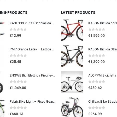
LING PRODUCTS
LATEST PRODUCTS
KASESSS 2 PCS Occhiali da Sole Sportivi, Occhiali da Ciclismo per Uomini Donne, Occhiali da Sole da Ciclismo, UV400 Occhiali
0
out of 5
0
out of 5
€
12.99
€
1,599.00
PMP Orange Latex – Lattice Liquido Sigillante Antiforatura per Coperture Tubeless MTB e STRADA. La Tua Assicurazione Contro l
0
out of 5
0
out of 5
€
25.45
€
1,399.00
ENGWE Bici Elettrica Pieghevole, Bicicletta Elettrica da 48V 13Ah Batteria Rimovibile, Autonomia di 50-120 km E-bike，20″×4.0″ Fat Tire 7 Velocità ebike da per Ogni Terreno
0
out of 5
0
out of 5
€
1,049.00
€
459.62
FabricBike Light – Fixed Gear bicicletta, Single Speed Fixie completa mozzo, Telaio in alluminio e forcella, ruote 28, 6 c…
0
out of 5
0
out of 5
€
660.13
€
264.99