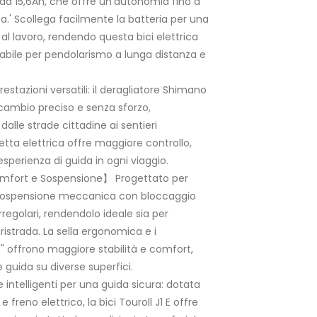
e da 15,6Ah, che offre un'autonomia fino a
ta.' Scollega facilmente la batteria per una
l lavoro, rendendo questa bici elettrica
dabile per pendolarismo a lunga distanza e
estazioni versatili: il deragliatore Shimano
cambio preciso e senza sforzo,
 dalle strade cittadine ai sentieri
etta elettrica offre maggiore controllo,
esperienza di guida in ogni viaggio.
mfort e Sospensione】 Progettato per
 sospensione meccanica con bloccaggio
irregolari, rendendolo ideale sia per
istrada. La sella ergonomica e i
 offrono maggiore stabilità e comfort,
guida su diverse superfici.
 intelligenti per una guida sicura: dotata
 freno elettrico, la bici Touroll J1 E offre