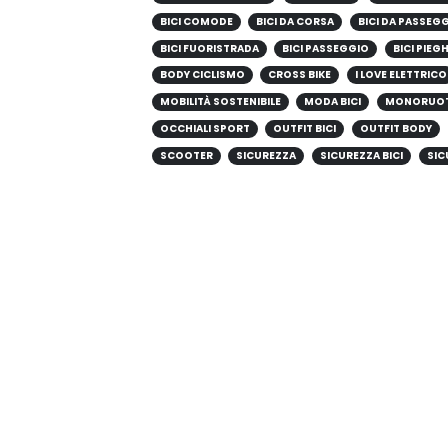
BICI COMODE
BICI DA CORSA
BICI DA PASSEG
BICI FUORISTRADA
BICI PASSEGGIO
BICI PIEG
BODY CICLISMO
CROSS BIKE
I LOVE ELETTRICO
MOBILITÀ SOSTENIBILE
MODA BICI
MONORUO
OCCHIALI SPORT
OUTFIT BICI
OUTFIT BODY
SCOOTER
SICUREZZA
SICUREZZA BICI
SIC