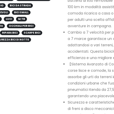
batteria al litio removibil
GIO
BICI DA STRADA
100 km in modalità assisti
HEVOLI
BICI SMALL
comoda ricarica a casa o a
per adulti una scelta affi
LUCI
M;TB
avventure in campagna.
TA
OCCHIALI PER BICI
Cambio a 7 velocità per pr
RIPARA BICI
SCARPE BICI
a 7 marce garantisce un 
UREZZA BICI DI NOTTE
adattandosi a vari terreni,
accidentati. Questa bicicl
efficienza e una migliore 
【Sistema Avanzato di Co
corse lisce e comode, la
assorbe gli urti da terreni 
condizioni urbane che fuor
pneumatici Kenda da 27,5"
garantendo una piacevole 
Sicurezza e caratteristiche
di freni a disco meccanici e