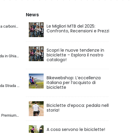
News
Le Migliori MTB del 2025:
KABON Bici da corsa carbonio, 700C bici da strada T800 Completamente carbonio con Shimano 105 R7000 22 velocità 8.1 KG Leg…
Confronto, Recensioni e Prezzi
Scopri le nuove tendenze in
biciclette – Esplora il nostro
KABON Bici da Strada in Ghiaia di Carbonio, Bicicletta con Telaio in Fibra di Carbonio T800 con Bicicletta da Corsa con Fr…
catalogo!
Bikewebshop: L’eccellenza
italiana per l’acquisto di
ALQPPM Bicicletta da Strada da 26 Pollici, Bici da 24 Velocità, Freno a Doppio Disco, Telaio in Acciaio ad Alto Tenore Di …
biciclette
Biciclette d’epoca: pedala nella
storia!
Chillaxx Bike Strada Premium City Bike da 26 e 28 pollici, bicicletta per ragazze, ragazzi, uomini e donne, cambio a 21 ma…
A cosa servono le biciclette!