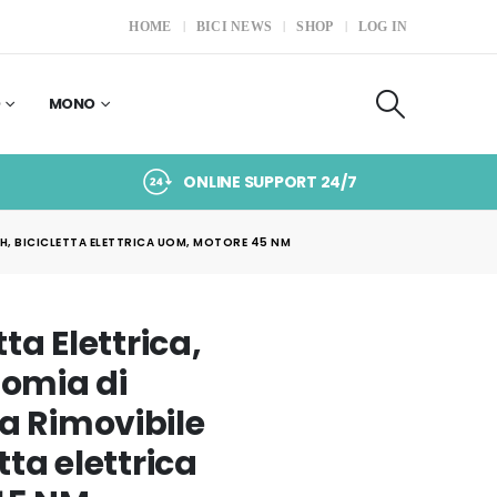
HOME
BICI NEWS
SHOP
LOG IN
O
MONO
ONLINE SUPPORT 24/7
AH, BICICLETTA ELETTRICA UOM, MOTORE 45 NM
tta Elettrica,
nomia di
a Rimovibile
tta elettrica