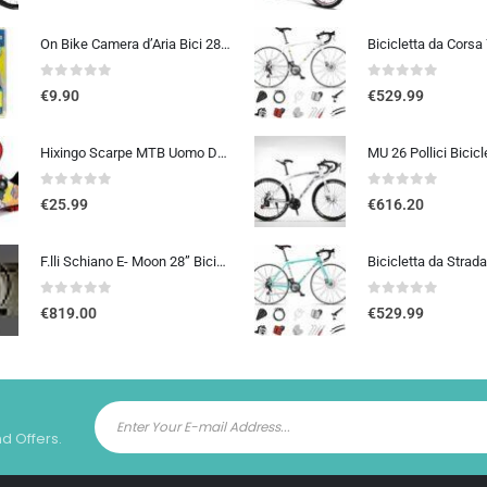
On Bike Camera d’Aria Bici 28″ x 1 5/8 x 1 3/8 (700×35-42c) – E.T.R.T.O. 37-622, Alta Resistenza e Tenuta, Compatibile con Pn
0
out of 5
0
out of 5
€
9.90
€
529.99
Hixingo Scarpe MTB Uomo Donna, Graffiti Colorati Stampa Scarpe Mountain Bike Compatibili con Pedali SPD, Unisex Scarpe Ciclis
0
out of 5
0
out of 5
€
25.99
€
616.20
F.lli Schiano E- Moon 28” Bicicletta Elettrica da Città, Bici Elettrica con Pedalata Assistita 250W, City E-bike Unisex Adulto, Batteria Rimovibile 36V 13Ah, SHIMANO 7 velocità, Donna Uomo, Nero
0
out of 5
0
out of 5
€
819.00
€
529.99
nd Offers.