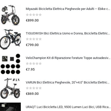
Miyazaki Bicicletta Elettrica Pieghevole per Adulti – Ebike con Motore Brushless – Batteria Rimovibile 48V 14Ah – Bicicletta
0
out of 5
€
899.00
TIGUOWISH Bici Elettrica Uomo e Donna, Bicicletta Elettrica 29 Pollici con Motore Posteriore 250W, Autonomia fino a 90 km,…
0
out of 5
€
799.00
VeloChampion Kit di Riparazione forature Toppe autoadesive per Pneumatici da Bici per Strada, MTB, BMX, ebike | per forature
0
out of 5
€
7.95
VARUN Bici Elettrica Pieghevole, 20″×4.0″ Bicicletta Elettrica da 48V 13Ah Batteria Rimovibile, Autonomia di 60-120 km, Fat B
0
out of 5
€
869.00
URAQT Luci Bicicletta LED, 9500 Lumen Luci Bici, USB Ricaricabile 12 LED Super Luminosa, IP65 Impermeabile 5+4 modalità, Luce