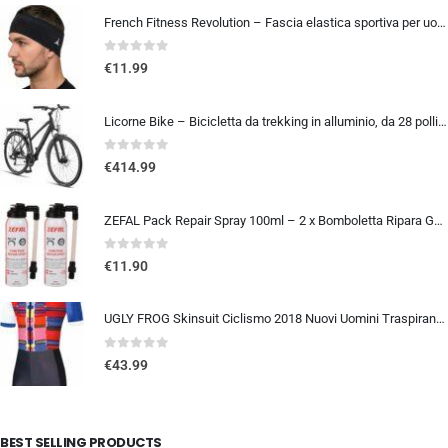
French Fitness Revolution – Fascia elastica sportiva per uomini e donne – corsa, ciclismo, basket, yoga, fitness – fascia per
0
out of 5
€
11.99
Licorne Bike – Bicicletta da trekking in alluminio, da 28 pollici, con cambio a 21 marce, freno a disco, mountain bike, bici
0
out of 5
€
414.99
ZEFAL Pack Repair Spray 100ml – 2 x Bomboletta Ripara Gomme Bici – Gonfia e Ripara Bici – Schrader, Presta e Dunlop – 2 botti
0
out of 5
€
11.90
UGLY FROG Skinsuit Ciclismo 2018 Nuovi Uomini Traspirante Primavera Estate A Maniche Corta Ciclismo Body All’aperto Sports…
0
out of 5
€
43.99
BEST SELLING PRODUCTS