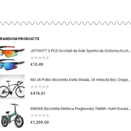
RANDOM PRODUCTS
JSTHHTT 2 PCS Occhiali da Sole Sportivi da Ciclismo,Occhiali da bicicletta antivento,occhiali da ciclismo per uomini donne,pr
0
out of 5
€
10.49
MU 26 Pollici Bicicletta Della Strada, 24 Velocità Bici, Doppio Freno a Disco, Acciaio Al Carbonio Telaio, Strada Di Corsa…
0
out of 5
€
478.01
ENGWE Bicicletta Elettrica Pieghevole| 768Wh 16AH Durata 110KM| 20″×4.0″ Fat Tire|Sensore di Coppia| Sospensione Completa| 8 Velocità| ENGINE Pro 2.0
0
out of 5
€
1,399.00