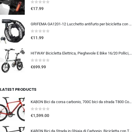
0
out of 5
€
17.99
GRIFEMA GA1201-12 Lucchetto antifurto per bicicletta con chiave, lucchetto a catena per biciclette, moto, scooter, 120 cm, ne
0
out of 5
€
11.99
HITWAY Bicicletta Elettrica, Pieghevole E Bike 16/20 Pollici, Motore 250W Velocità Massima 25km/h, Batteria Al Litio 36V 9…
0
out of 5
€
699.99
LATEST PRODUCTS
KABON Bici da corsa carbonio, 700C bici da strada T800 Completamente carbonio con Shimano 105 R7000 22 velocità 8.1 KG Leg…
0
out of 5
€
1,599.00
KABON Bici da Strada in Ghiaia di Carbonio, Bicicletta con Telaio in Fibra di Carbonio T800 con Bicicletta da Corsa con Fr…