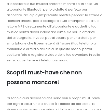
di ascoltare la tua musica preferita mentre sei in sella. Un
altoparlante Bluetooth per biciclette è perfetto per
ascoltare la tua playlist preferita mentre percorri le strade o
i sentieri. Inoltre, potrai collegare il tuo smartphone o il tuo
lettore MP3 direttamente all’altoparlante e goderti la tua
musica senza dover indossare cuffie. Se sei un amante
della fotografia, invece, potrai optare per una staffa per
smartphone che ti permetterà di fissare il tuo telefono al
manubrio o al telaio della bici. In questo modo, potrai
scattare foto o registrare video delle tue avventure in sella
senza dover tenere il telefono in mano.
Scopri i must-have che non
possono mancare!
Ci sono alcuni accessori che sono veri e propri must-have
per ogni ciclista. Uno di questi è il casco da bicicletta. La
sicurezza viene sempre prima di tutto e indossare un casco