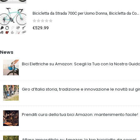
Bicicletta da Strada 700C per Uomo Donna, Bicicletta da Corsa con Freno a Disco 24/27/30 velocità, Telaio in Acciaio ad Al…
0
out of 5
€
529.99
News
Bici Elettriche su Amazon: Scegli la Tua con la Nostra Guida
Giro d’Italia storia, tradizione e innovazione le novità sul gi
Prenditi cura della tua bici Amazon: mantenimento facile!
Affare imperdibile su Amazon: le top biciclette da corsa!