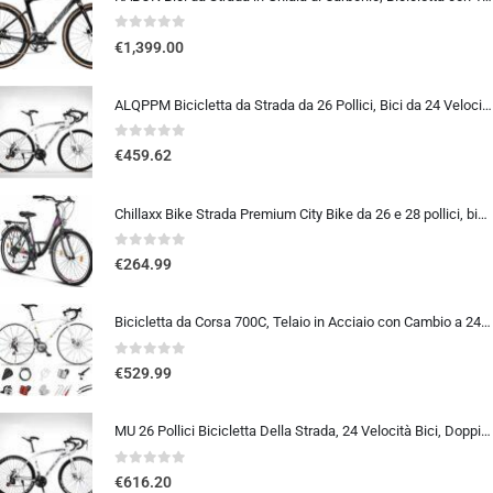
0
out of 5
€
1,399.00
ALQPPM Bicicletta da Strada da 26 Pollici, Bici da 24 Velocità, Freno a Doppio Disco, Telaio in Acciaio ad Alto Tenore Di …
0
out of 5
€
459.62
Chillaxx Bike Strada Premium City Bike da 26 e 28 pollici, bicicletta per ragazze, ragazzi, uomini e donne, cambio a 21 ma…
0
out of 5
€
264.99
Bicicletta da Corsa 700C, Telaio in Acciaio con Cambio a 24/27/30 Marce, Bicicletta da Strada per Uomo Donna, Bici da Stra…
0
out of 5
€
529.99
MU 26 Pollici Bicicletta Della Strada, 24 Velocità Bici, Doppio Disco Freno, Acciaio Al Carbonio Telaio, Strada Biciclette…
0
out of 5
€
616.20