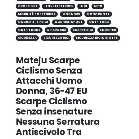
CROSS BIKE
I LOVE ELETTRICO
LUCI
M;TB
MOBILITÀ SOSTENIBILE
MODA BICI
MONORUOTA
OCCHIALI PER BICI
OCCHIALI SPORT
OUTFIT BICI
OUTFIT BODY
RIPARA BICI
SCARPE BICI
SCOOTER
SICUREZZA
SICUREZZA BICI
SICUREZZA BICI DI NOTTE
Mateju Scarpe
Ciclismo Senza
Attacchi Uomo
Donna, 36-47 EU
Scarpe Ciclismo
Senza insenature
Nessuna Serratura
Antiscivolo Tra