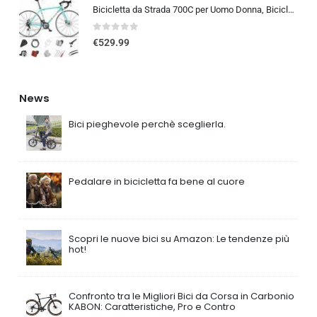
Bicicletta da Strada 700C per Uomo Donna, Bicicletta da Corsa con Freno a Disco 24/27/30 velocità, Telaio in Acciaio ad Al…
0
out of 5
€
529.99
News
Bici pieghevole perchè sceglierla.
Pedalare in bicicletta fa bene al cuore
Scopri le nuove bici su Amazon: Le tendenze più
hot!
Confronto tra le Migliori Bici da Corsa in Carbonio
KABON: Caratteristiche, Pro e Contro