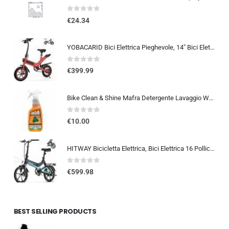
0
out of 5
€
24.34
YOBACARID Bici Elettrica Pieghevole, 14″ Bici Elettrica da 250W Motore 36V 10.4AH Batteria, Autonomia di 45 KM Bici Pieghe…
0
out of 5
€
399.99
Bike Clean & Shine Mafra Detergente Lavaggio Waterless Senza Acqua per Moto, Scooter, Bici e Monopattini, Lavaggio a Secco, P
0
out of 5
€
10.00
HITWAY Bicicletta Elettrica, Bici Elettrica 16 Pollici, Pieghevole E BIKE Batteria 36V/7,8Ah, Motore 250W, Massima 25km/h,…
0
out of 5
€
599.98
BEST SELLING PRODUCTS