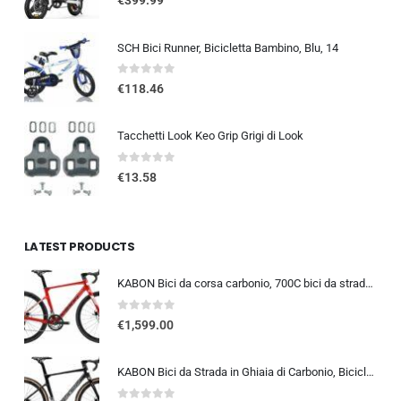
€
399.99
SCH Bici Runner, Bicicletta Bambino, Blu, 14
0
out of 5
€
118.46
Tacchetti Look Keo Grip Grigi di Look
0
out of 5
€
13.58
LATEST PRODUCTS
KABON Bici da corsa carbonio, 700C bici da strada T800 Completamente carbonio con Shimano 105 R7000 22 velocità 8.1 KG Leg…
0
out of 5
€
1,599.00
KABON Bici da Strada in Ghiaia di Carbonio, Bicicletta con Telaio in Fibra di Carbonio T800 con Bicicletta da Corsa con Fr…