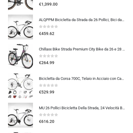
0
out of 5
€
1,399.00
ALQPPM Bicicletta da Strada da 26 Pollici, Bici da 24 Velocità, Freno a Doppio Disco, Telaio in Acciaio ad Alto Tenore Di …
0
out of 5
€
459.62
Chillaxx Bike Strada Premium City Bike da 26 e 28 pollici, bicicletta per ragazze, ragazzi, uomini e donne, cambio a 21 ma…
0
out of 5
€
264.99
Bicicletta da Corsa 700C, Telaio in Acciaio con Cambio a 24/27/30 Marce, Bicicletta da Strada per Uomo Donna, Bici da Stra…
0
out of 5
€
529.99
MU 26 Pollici Bicicletta Della Strada, 24 Velocità Bici, Doppio Disco Freno, Acciaio Al Carbonio Telaio, Strada Biciclette…
0
out of 5
€
616.20