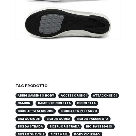
TAG PRODOTTO
ABBIGLIAMENTO BODY
ACCESSORI BICI
ATTACCHI BICI
BAMBINI
BAMBINI BICICLETTA
BICICLETTA
BICICLETTA AL SICURO
BICICLETTA RESTAURO
BICI COMODE
BICI DA CORSA
BICI DA PASSEGGIO
BICI DA STRADA
BICI FUORISTRADA
BICI PASSEGGIO
BICI PIEGHEVOLI
BICI SMALL
BODY CICLISMO