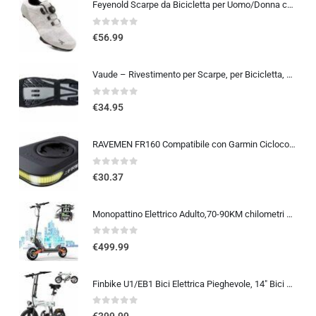
Feyenold Scarpe da Bicicletta per Uomo/Donna compatibili con Peloton,Compatibile con l’installazione Look &SPD SPD-SL Lock Tr
0
out of 5
€
56.99
Vaude – Rivestimento per Scarpe, per Bicicletta, Gaiter
0
out of 5
€
34.95
RAVEMEN FR160 Compatibile con Garmin Ciclocomputer, 6 modalità di illuminazione Ciclismo Accessori per Luce Lampeggiante di a
0
out of 5
€
30.37
Monopattino Elettrico Adulto,70-90KM chilometri Capacità Della Batteria 48V 26Ah,Carico Massimo 150 kg, Pneumatici Da 10 Pollici, Mezzo pieghevole per spostamenti su lunghe distanze
0
out of 5
€
499.99
Finbike U1/EB1 Bici Elettrica Pieghevole, 14″ Bici Elettrica da 280.8 WH Batteria, Autonomia di 40 KM, Motore 250W, E-Bike…
0
out of 5