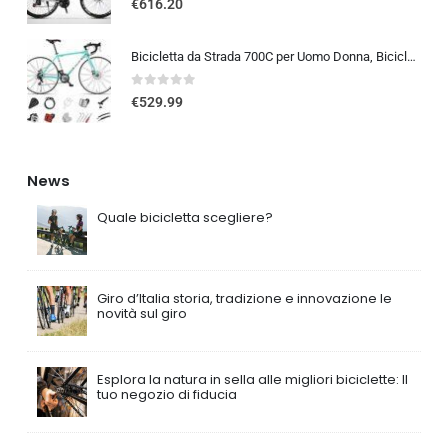
€
616.20
Bicicletta da Strada 700C per Uomo Donna, Bicicletta da Corsa con Freno a Disco 24/27/30 velocità, Telaio in Acciaio ad Al…
0
out of 5
€
529.99
News
Quale bicicletta scegliere?
Giro d’Italia storia, tradizione e innovazione le
novità sul giro
Esplora la natura in sella alle migliori biciclette: Il
tuo negozio di fiducia