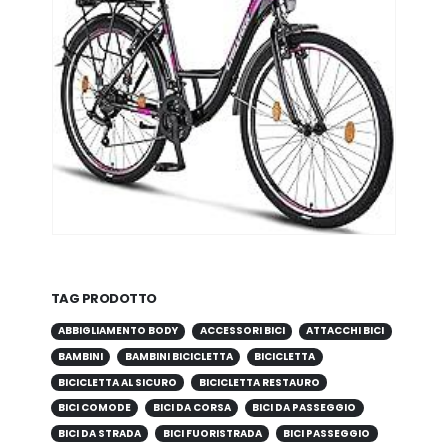
TAG PRODOTTO
ABBIGLIAMENTO BODY
ACCESSORI BICI
ATTACCHI BICI
BAMBINI
BAMBINI BICICLETTA
BICICLETTA
BICICLETTA AL SICURO
BICICLETTA RESTAURO
BICI COMODE
BICI DA CORSA
BICI DA PASSEGGIO
BICI DA STRADA
BICI FUORISTRADA
BICI PASSEGGIO