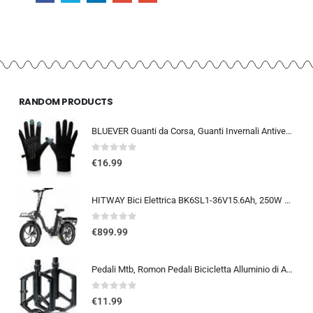
RANDOM PRODUCTS
BLUEVER Guanti da Corsa, Guanti Invernali Antivento Touchscreen Guanti Sportivi Caldi Antiscivolo Idrorepellenti per Uomo Don
0
out of 5
€
16.99
HITWAY Bici Elettrica BK6SL1-36V15.6Ah, 250W E Bike da 20 pollici, Autonomia 70-150km, 7 Velocità, Controllo APP, Pieghevo…
0
out of 5
€
899.99
Pedali Mtb, Romon Pedali Bicicletta Alluminio di Alta Qualità e Cuscinetto du Sigillato, Pedali Piatti 9/16 Lavorati a CNC co
0
out of 5
€
11.99