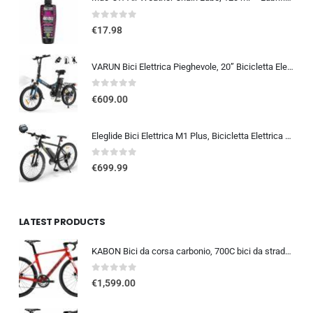
0
out of 5
€
17.98
VARUN Bici Elettrica Pieghevole, 20” Bicicletta Elettrica Unisex, Batteria Rimovibile 48V 374.4Wh, Autonomia 70Km, 7 Velocit
0
out of 5
€
609.00
Eleglide Bici Elettrica M1 Plus, Bicicletta Elettrica 27,5″, Mountain Bike Elettrica, mtb elettrica Batteria Rimovibile 12,5 Ah, 21 Velocità, bicicletta elettrica pedalata assistita
0
out of 5
€
699.99
LATEST PRODUCTS
KABON Bici da corsa carbonio, 700C bici da strada T800 Completamente carbonio con Shimano 105 R7000 22 velocità 8.1 KG Leg…
0
out of 5
€
1,599.00