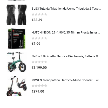
SLS3 Tuta da Triathlon da Uomo Trisuit da 2 Tasche FRT Ottima vestibilità e comodità | Progettato Tedesco 2019
0
out of 5
€
88.39
HUTCHINSON 29×1,90/2,35 48 mm Presta Inner Tube 2014
0
out of 5
€
5.99
ENGWE Bicicletta Elettrica Pieghevole, Batteria Da 48 V 13,5Ah Con Autonomia Fino A 120km, Sensore Di Coppia Con Freni Idraul
0
out of 5
€
1,199.00
MIWEN Monopattino Elettrico Adulto Scooter – 48V 18Ah 45-55KM di Autonomia monopattino elettrico adulti 11/10.5 Pollici mo…
0
out of 5
€
379.00