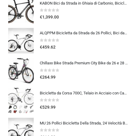
KABON Bici da Strada in Ghiaia di Carbonio, Bicicletta con Telaio in Fibra di Carbonio T800 con Bicicletta da Corsa con Fr…
0
out of 5
€
1,399.00
ALQPPM Bicicletta da Strada da 26 Pollici, Bici da 24 Velocità, Freno a Doppio Disco, Telaio in Acciaio ad Alto Tenore Di …
0
out of 5
€
459.62
Chillaxx Bike Strada Premium City Bike da 26 e 28 pollici, bicicletta per ragazze, ragazzi, uomini e donne, cambio a 21 ma…
0
out of 5
€
264.99
Bicicletta da Corsa 700C, Telaio in Acciaio con Cambio a 24/27/30 Marce, Bicicletta da Strada per Uomo Donna, Bici da Stra…
0
out of 5
€
529.99
MU 26 Pollici Bicicletta Della Strada, 24 Velocità Bici, Doppio Disco Freno, Acciaio Al Carbonio Telaio, Strada Biciclette…
0
out of 5