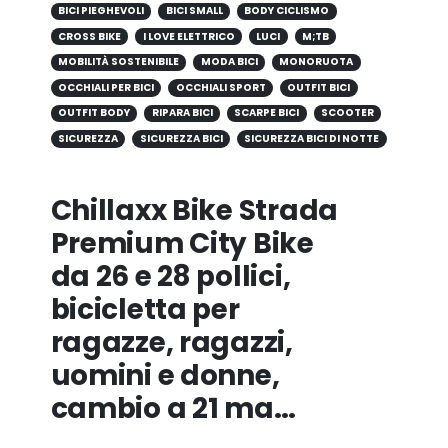
BICI PIEGHEVOLI
BICI SMALL
BODY CICLISMO
CROSS BIKE
I LOVE ELETTRICO
LUCI
M;TB
MOBILITÀ SOSTENIBILE
MODA BICI
MONORUOTA
OCCHIALI PER BICI
OCCHIALI SPORT
OUTFIT BICI
OUTFIT BODY
RIPARA BICI
SCARPE BICI
SCOOTER
SICUREZZA
SICUREZZA BICI
SICUREZZA BICI DI NOTTE
Chillaxx Bike Strada
Premium City Bike
da 26 e 28 pollici,
bicicletta per
ragazze, ragazzi,
uomini e donne,
cambio a 21 ma…