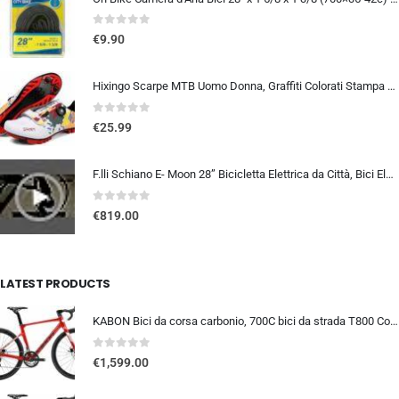
0
out of 5
€
9.90
Hixingo Scarpe MTB Uomo Donna, Graffiti Colorati Stampa Scarpe Mountain Bike Compatibili con Pedali SPD, Unisex Scarpe Ciclis
0
out of 5
€
25.99
F.lli Schiano E- Moon 28” Bicicletta Elettrica da Città, Bici Elettrica con Pedalata Assistita 250W, City E-bike Unisex Adulto, Batteria Rimovibile 36V 13Ah, SHIMANO 7 velocità, Donna Uomo, Nero
0
out of 5
€
819.00
LATEST PRODUCTS
KABON Bici da corsa carbonio, 700C bici da strada T800 Completamente carbonio con Shimano 105 R7000 22 velocità 8.1 KG Leg…
0
out of 5
€
1,599.00