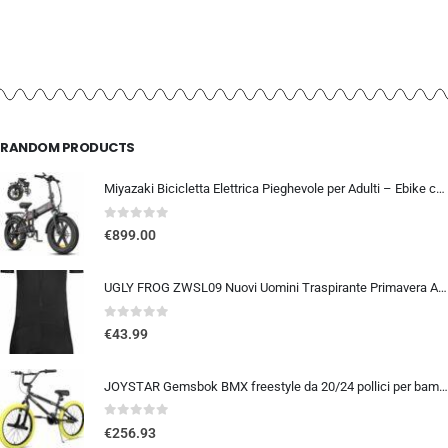
RANDOM PRODUCTS
Miyazaki Bicicletta Elettrica Pieghevole per Adulti – Ebike con Motore Brushless – Batteria Rimovibile 48V 14Ah – Bicicletta
0
out of 5
€
899.00
UGLY FROG ZWSL09 Nuovi Uomini Traspirante Primavera Autunno A Maniche Corta Ciclismo Body Skinsuit All’aperto Sportswear A…
0
out of 5
€
43.99
JOYSTAR Gemsbok BMX freestyle da 20/24 pollici per bambini dai 9 ai 14 anni, mountain bike da 20/24 pollici per bambini
0
out of 5
€
256.93