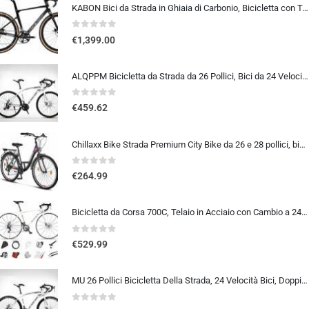
KABON Bici da Strada in Ghiaia di Carbonio, Bicicletta con Telaio in Fibra di Carbonio T800 con Bicicletta da Corsa con Fr…
0
out of 5
€
1,399.00
ALQPPM Bicicletta da Strada da 26 Pollici, Bici da 24 Velocità, Freno a Doppio Disco, Telaio in Acciaio ad Alto Tenore Di …
0
out of 5
€
459.62
Chillaxx Bike Strada Premium City Bike da 26 e 28 pollici, bicicletta per ragazze, ragazzi, uomini e donne, cambio a 21 ma…
0
out of 5
€
264.99
Bicicletta da Corsa 700C, Telaio in Acciaio con Cambio a 24/27/30 Marce, Bicicletta da Strada per Uomo Donna, Bici da Stra…
0
out of 5
€
529.99
MU 26 Pollici Bicicletta Della Strada, 24 Velocità Bici, Doppio Disco Freno, Acciaio Al Carbonio Telaio, Strada Biciclette…
0
out of 5