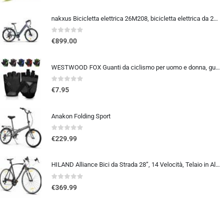
nakxus Bicicletta elettrica 26M208, bicicletta elettrica da 26″, da trekking, con batteria al litio da 36 V, 12,5 Ah, fino a 100 KM, motore da 250 W, compatibile con l’UE, colore: grigio
0
out of 5
€
899.00
WESTWOOD FOX Guanti da ciclismo per uomo e donna, guanti unisex con imbottitura in gel antiscivolo, traspiranti, con palmo pe
0
out of 5
€
7.95
Anakon Folding Sport
0
out of 5
€
229.99
HILAND Alliance Bici da Strada 28”, 14 Velocità, Telaio in Alluminio da 49/53/57 cm, 700C Bicicletta da Città e da Pendola…
0
out of 5
€
369.99