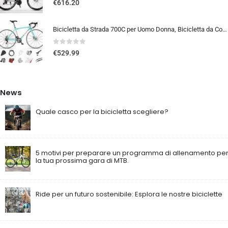
€
616.20
Bicicletta da Strada 700C per Uomo Donna, Bicicletta da Corsa con Freno a Disco 24/27/30 velocità, Telaio in Acciaio ad Al…
0
out of 5
€
529.99
News
Quale casco per la bicicletta scegliere?
5 motivi per preparare un programma di allenamento pe
la tua prossima gara di MTB.
Ride per un futuro sostenibile: Esplora le nostre biciclette