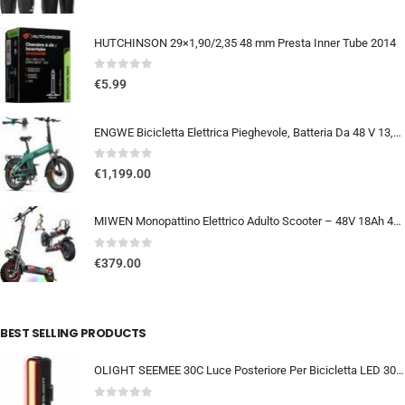
HUTCHINSON 29×1,90/2,35 48 mm Presta Inner Tube 2014
0
out of 5
€
5.99
ENGWE Bicicletta Elettrica Pieghevole, Batteria Da 48 V 13,5Ah Con Autonomia Fino A 120km, Sensore Di Coppia Con Freni Idraul
0
out of 5
€
1,199.00
MIWEN Monopattino Elettrico Adulto Scooter – 48V 18Ah 45-55KM di Autonomia monopattino elettrico adulti 11/10.5 Pollici mo…
0
out of 5
€
379.00
BEST SELLING PRODUCTS
OLIGHT SEEMEE 30C Luce Posteriore Per Bicicletta LED 30 LUMEN Torcia Bici Rossa 5 Modalità Impermeabile IPX6 TYPE-C Fanale Po