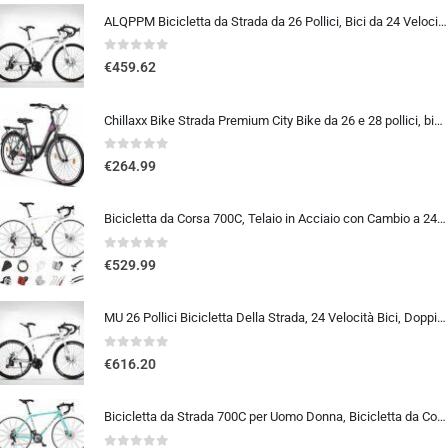
ALQPPM Bicicletta da Strada da 26 Pollici, Bici da 24 Velocità, Freno a Doppio Disco, Telaio in Acciaio ad Alto Tenore Di …
0
out of 5
€
459.62
Chillaxx Bike Strada Premium City Bike da 26 e 28 pollici, bicicletta per ragazze, ragazzi, uomini e donne, cambio a 21 ma…
0
out of 5
€
264.99
Bicicletta da Corsa 700C, Telaio in Acciaio con Cambio a 24/27/30 Marce, Bicicletta da Strada per Uomo Donna, Bici da Stra…
0
out of 5
€
529.99
MU 26 Pollici Bicicletta Della Strada, 24 Velocità Bici, Doppio Disco Freno, Acciaio Al Carbonio Telaio, Strada Biciclette…
0
out of 5
€
616.20
Bicicletta da Strada 700C per Uomo Donna, Bicicletta da Corsa con Freno a Disco 24/27/30 velocità, Telaio in Acciaio ad Al…