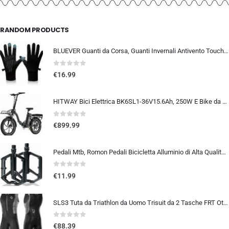
RANDOM PRODUCTS
BLUEVER Guanti da Corsa, Guanti Invernali Antivento Touchscreen Guanti Sportivi Caldi Antiscivolo Idrorepellenti per Uomo Don
0
out of 5
€
16.99
HITWAY Bici Elettrica BK6SL1-36V15.6Ah, 250W E Bike da 20 pollici, Autonomia 70-150km, 7 Velocità, Controllo APP, Pieghevo…
0
out of 5
€
899.99
Pedali Mtb, Romon Pedali Bicicletta Alluminio di Alta Qualità e Cuscinetto du Sigillato, Pedali Piatti 9/16 Lavorati a CNC co
0
out of 5
€
11.99
SLS3 Tuta da Triathlon da Uomo Trisuit da 2 Tasche FRT Ottima vestibilità e comodità | Progettato Tedesco 2019
0
out of 5
€
88.39