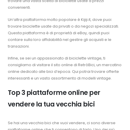
trovare una vasta scelta di biciclette usate a prezzi
convenienti.
Un’altra piattaforma molto popolare è Kijiji.it, dove puoi
trovare biciclette usate da privati o da negozi specializzati.
Questa piattaforma è di proprietà di eBay, quindi puoi
contare sulla loro affidabilità nel gestire gli acquisti e le
transazioni.
Infine, se sei un appassionato di biciclette vintage, ti
consigliamo di visitare il sito online di RetròBici, un mercatino
online dedicato alle bici d’epoca. Qui potrai trovare offerte
interessanti e un vasto assortimento di modelli vintage.
Top 3 piattaforme online per
vendere la tua vecchia bici
Se hai una vecchia bici che vuoi vendere, ci sono diverse
piattaforme online che ti consentono di farlo. Uno dei più