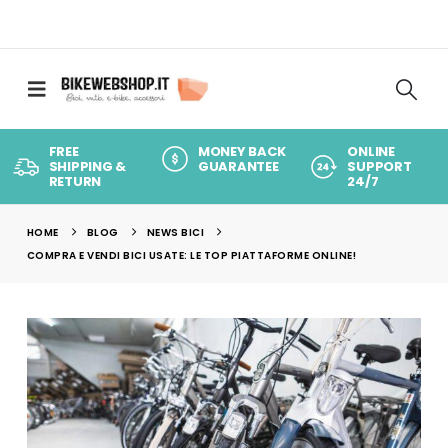
FREE
MONEY BACK
ONLINE
SHIPPING &
GUARANTEE
SUPPORT
RETURN
24/7
HOME
BLOG
NEWS BICI
COMPRA E VENDI BICI USATE: LE TOP PIATTAFORME ONLINE!