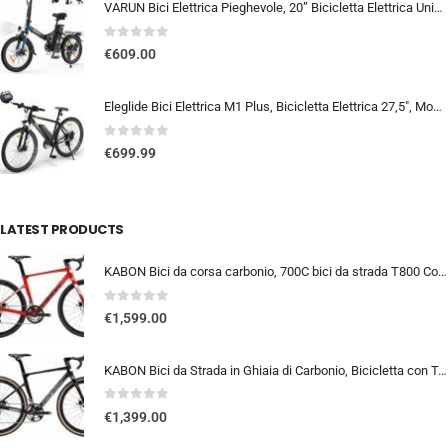
VARUN Bici Elettrica Pieghevole, 20” Bicicletta Elettrica Unisex, Batteria Rimovibile 48V 374.4Wh, Autonomia 70Km, 7 Velocit
0
out of 5
€
609.00
Eleglide Bici Elettrica M1 Plus, Bicicletta Elettrica 27,5″, Mountain Bike Elettrica, mtb elettrica Batteria Rimovibile 12,5 Ah, 21 Velocità, bicicletta elettrica pedalata assistita
0
out of 5
€
699.99
LATEST PRODUCTS
KABON Bici da corsa carbonio, 700C bici da strada T800 Completamente carbonio con Shimano 105 R7000 22 velocità 8.1 KG Leg…
0
out of 5
€
1,599.00
KABON Bici da Strada in Ghiaia di Carbonio, Bicicletta con Telaio in Fibra di Carbonio T800 con Bicicletta da Corsa con Fr…
0
out of 5
€
1,399.00