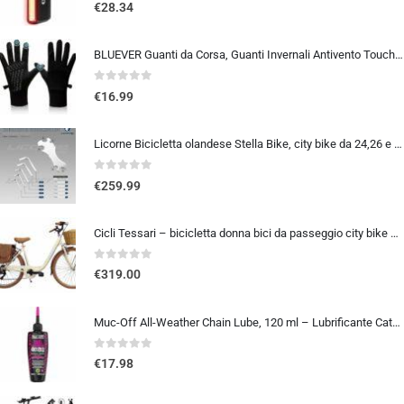
0
out of 5
€
28.34
BLUEVER Guanti da Corsa, Guanti Invernali Antivento Touchscreen Guanti Sportivi Caldi Antiscivolo Idrorepellenti per Uomo Don
0
out of 5
€
16.99
Licorne Bicicletta olandese Stella Bike, city bike da 24,26 e 28 pollici, adatta sia a uomini che a donne, con cambio a 21 marce, Bambina Donna, bianco, 26
0
out of 5
€
259.99
Cicli Tessari – bicicletta donna bici da passeggio city bike 26 cambio 6 velocita’ telaio basso cesto in vimini vintage con b
0
out of 5
€
319.00
Muc-Off All-Weather Chain Lube, 120 ml – Lubrificante Catena Bici Biodegradabile, Olio Catena Bici di Tutti i Tipi – Formulat
0
out of 5
€
17.98