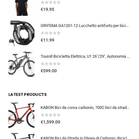
0
out of 5
€
19.95
GRIFEMA GA1201-12 Lucchetto antifurto per bicicletta con chiave, lucchetto a catena per biciclette, moto, scooter, 120 cm, ne
0
out of 5
€
11.99
Touroll Bicicletta Elettrica, U1 26″/29″, Autonomia di 65km, mountain bike elettrica, Motore 45 NM, Batteria Rimovibile 13Ah
0
out of 5
€
599.00
LATEST PRODUCTS
KABON Bici da corsa carbonio, 700C bici da strada T800 Completamente carbonio con Shimano 105 R7000 22 velocità 8.1 KG Leg…
0
out of 5
€
1,599.00
KABON Bici da Strada in Ghiaia di Carbonio, Bicicletta con Telaio in Fibra di Carbonio T800 con Bicicletta da Corsa con Fr…