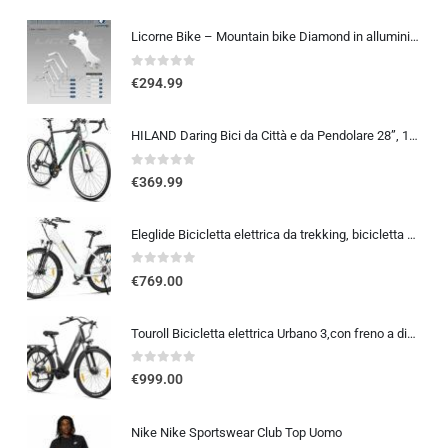
Licorne Bike – Mountain bike Diamond in alluminio, bicicletta per adolescenti, uomini e donne, cambio a 21 marce, freno a disco, forcella anteriore regolabile (26 pollici, bianco)
0
out of 5
€
294.99
HILAND Daring Bici da Città e da Pendolare 28”, 14 Velocità, Telaio in Alluminio da 49/53/57 cm, 700C Bicicletta Stradale …
0
out of 5
€
369.99
Eleglide Bicicletta elettrica da trekking, bicicletta elettrica T1 Step-Thru, 27,5″, bici da trekking, E-Citybike con batt…
0
out of 5
€
769.00
Touroll Bicicletta elettrica Urbano 3,con freno a disco idraulico, Motore Centrale 70 NM, Batteria Rimovibile 13Ah, Autonomia
0
out of 5
€
999.00
Nike Nike Sportswear Club Top Uomo