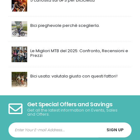
5 curiosità sul GPS per bicicletta
Bici pieghevole perchè sceglierla.
Le Migliori MTB del 2025: Confronto, Recensioni e
Prezzi
Bici usata: valutala giusto con questi fattori!
Get Special Offers and Savings
Get all the latest information on Events, Sales
and Offers.