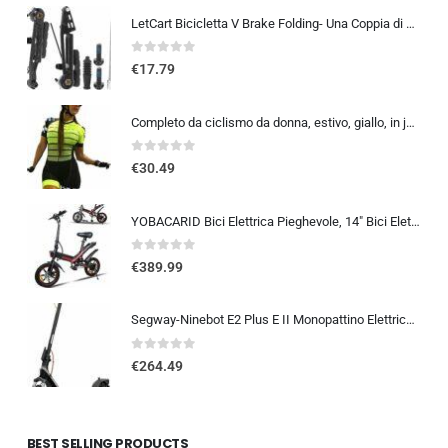
LetCart Bicicletta V Brake Folding- Una Coppia di Parti in Lega di Alluminio ad Alta Resistenza Pieghevole Nero Braccio Lungo
0
out of 5
€
17.79
Completo da ciclismo da donna, estivo, giallo, in jersey, taglia XS-3XL
0
out of 5
€
30.49
YOBACARID Bici Elettrica Pieghevole, 14″ Bici Elettrica da 250W Motore 36V 10.4AH Batteria, Autonomia di 45 KM Bici Pieghe…
0
out of 5
€
389.99
Segway-Ninebot E2 Plus E II Monopattino Elettrico per Adulti, 25 km/h Velocità Massima, 25 km Autonomia
0
out of 5
€
264.49
BEST SELLING PRODUCTS