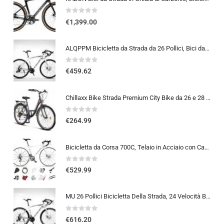
0
out of 5
€
1,399.00
ALQPPM Bicicletta da Strada da 26 Pollici, Bici da 24 Velocità, Freno a Doppio Disco, Telaio in Acciaio ad Alto Tenore Di …
0
out of 5
€
459.62
Chillaxx Bike Strada Premium City Bike da 26 e 28 pollici, bicicletta per ragazze, ragazzi, uomini e donne, cambio a 21 ma…
0
out of 5
€
264.99
Bicicletta da Corsa 700C, Telaio in Acciaio con Cambio a 24/27/30 Marce, Bicicletta da Strada per Uomo Donna, Bici da Stra…
0
out of 5
€
529.99
MU 26 Pollici Bicicletta Della Strada, 24 Velocità Bici, Doppio Disco Freno, Acciaio Al Carbonio Telaio, Strada Biciclette…
0
out of 5
€
616.20