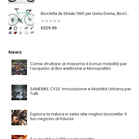
Bicicletta da Strada 700C per Uomo Donna, Bicicletta da Corsa con Freno a Disco 24/27/30 velocità, Telaio in Acciaio ad Al…
0
out of 5
€
529.99
News
Come sfruttare al massimo il bonus mobilità per
l’acquisto di Bici elettriche e Monopattini
SAMEBIKE CY20: Innovazione e Mobilità Urbana per
Tutti
Esplora la natura in sella alle migliori biciclette: Il
tuo negozio di fiducia