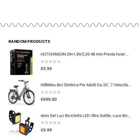
RANDOM PRODUCTS
HUTCHINSON 29×1,90/2,35 48 mm Presta Inner Tube 2014
0
out of 5
€
5.99
HillMiles Bici Elettrica Per Adulti Da 26″, 7 Velocità Bicicletta Elettrica da 36V 13Ah Batteria Rimovibile, 25km/h & Auto…
0
out of 5
€
699.00
Ainiv Set Luci Bicicletta LED Ultra Sottile, Luce Bici Anteriore e Posteriore, USB Ricaricabile Luci Bicicletta, Illuminazion
0
out of 5
€
9.99