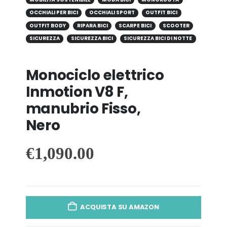
OCCHIALI PER BICI
OCCHIALI SPORT
OUTFIT BICI
OUTFIT BODY
RIPARA BICI
SCARPE BICI
SCOOTER
SICUREZZA
SICUREZZA BICI
SICUREZZA BICI DI NOTTE
Monociclo elettrico
Inmotion V8 F,
manubrio Fisso,
Nero
€
1,090.00
ACQUISTA SU AMAZON