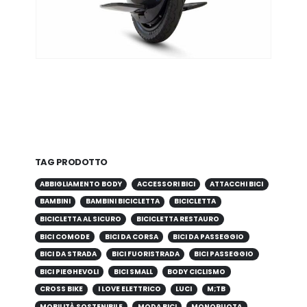
TAG PRODOTTO
ABBIGLIAMENTO BODY
ACCESSORI BICI
ATTACCHI BICI
BAMBINI
BAMBINI BICICLETTA
BICICLETTA
BICICLETTA AL SICURO
BICICLETTA RESTAURO
BICI COMODE
BICI DA CORSA
BICI DA PASSEGGIO
BICI DA STRADA
BICI FUORISTRADA
BICI PASSEGGIO
BICI PIEGHEVOLI
BICI SMALL
BODY CICLISMO
CROSS BIKE
I LOVE ELETTRICO
LUCI
M;TB
MOBILITÀ SOSTENIBILE
MODA BICI
MONORUOTA