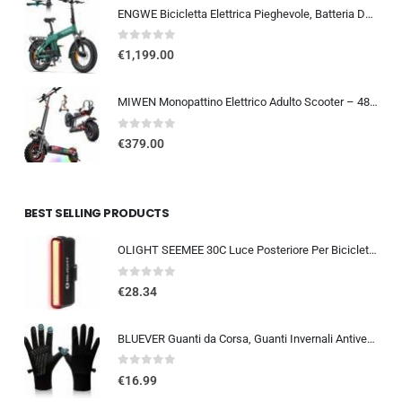
ENGWE Bicicletta Elettrica Pieghevole, Batteria Da 48 V 13,5Ah Con Autonomia Fino A 120km, Sensore Di Coppia Con Freni Idraul
0
out of 5
€
1,199.00
MIWEN Monopattino Elettrico Adulto Scooter – 48V 18Ah 45-55KM di Autonomia monopattino elettrico adulti 11/10.5 Pollici mo…
0
out of 5
€
379.00
BEST SELLING PRODUCTS
OLIGHT SEEMEE 30C Luce Posteriore Per Bicicletta LED 30 LUMEN Torcia Bici Rossa 5 Modalità Impermeabile IPX6 TYPE-C Fanale Po
0
out of 5
€
28.34
BLUEVER Guanti da Corsa, Guanti Invernali Antivento Touchscreen Guanti Sportivi Caldi Antiscivolo Idrorepellenti per Uomo Don
0
out of 5
€
16.99