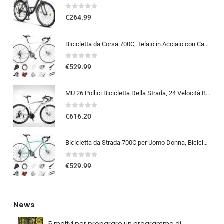
0
out of 5
€
264.99
Bicicletta da Corsa 700C, Telaio in Acciaio con Cambio a 24/27/30 Marce, Bicicletta da Strada per Uomo Donna, Bici da Stra…
0
out of 5
€
529.99
MU 26 Pollici Bicicletta Della Strada, 24 Velocità Bici, Doppio Disco Freno, Acciaio Al Carbonio Telaio, Strada Biciclette…
0
out of 5
€
616.20
Bicicletta da Strada 700C per Uomo Donna, Bicicletta da Corsa con Freno a Disco 24/27/30 velocità, Telaio in Acciaio ad Al…
0
out of 5
€
529.99
News
5 motivi per preparare un programma di