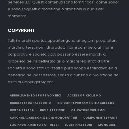
Services LLC. Questi contenuti sono forniti “cosi’ come sono”
e sono soggetti a modifiche o rimozioni in qualsiasi
momento.
COPYRIGHT
Tutti i marchi riportati appartengono ai legittimi proprietari;
marchi di terzi, nomi di prodotti, nomi commerciali, nomi
corporativi e società citati possono essere marchi di
proprietà dei rispettivi titolari o marchi registrati d’altre
società e sono stati utilizzati a puro scopo esplicativo ed a
beneficio del possessore, senza alcun fine di violazione dei
diritti di Copyright vigenti.
ABBIGLIAMENTO SPORTIVO X BICI
ACCESSORI CICLISMO
BICICLETTE DA PASSEGGIO
BICICLETTE PER BAMBINI E ACCESSORI
BICI DA STRADA
BICI ELETTRICHE
CALZATURE CICLISMO
CASCHI E ACCESSORI X BICI E MONOPATTINI
COMPONENTI E PARTI
EQUIPAGGIAMENTO E ATTREZZI
LUCI E RIFLETTORI
MONOCICLI