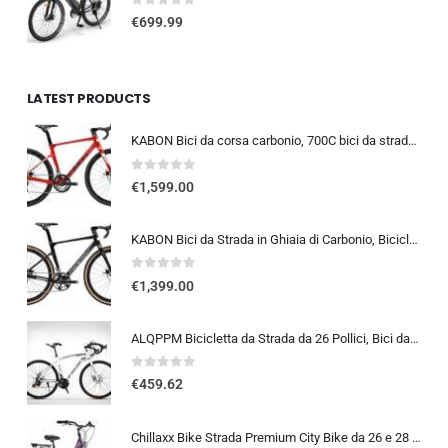
0
out of 5
€
699.99
LATEST PRODUCTS
KABON Bici da corsa carbonio, 700C bici da strada T800 Completamente carbonio con Shimano 105 R7000 22 velocità 8.1 KG Leg…
0
out of 5
€
1,599.00
KABON Bici da Strada in Ghiaia di Carbonio, Bicicletta con Telaio in Fibra di Carbonio T800 con Bicicletta da Corsa con Fr…
0
out of 5
€
1,399.00
ALQPPM Bicicletta da Strada da 26 Pollici, Bici da 24 Velocità, Freno a Doppio Disco, Telaio in Acciaio ad Alto Tenore Di …
0
out of 5
€
459.62
Chillaxx Bike Strada Premium City Bike da 26 e 28 pollici, bicicletta per ragazze, ragazzi, uomini e donne, cambio a 21 ma…