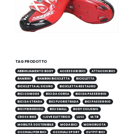
TAG PRODOTTO
ABBIGLIAMENTO BODY
ACCESSORI BICI
ATTACCHI BICI
BAMBINI
BAMBINI BICICLETTA
BICICLETTA
BICICLETTA AL SICURO
BICICLETTA RESTAURO
BICI COMODE
BICI DA CORSA
BICI DA PASSEGGIO
BICI DA STRADA
BICI FUORISTRADA
BICI PASSEGGIO
BICI PIEGHEVOLI
BICI SMALL
BODY CICLISMO
CROSS BIKE
I LOVE ELETTRICO
LUCI
M;TB
MOBILITÀ SOSTENIBILE
MODA BICI
MONORUOTA
OCCHIALI PER BICI
OCCHIALI SPORT
OUTFIT BICI