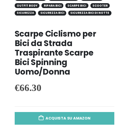
OUTFIT BODY
RIPARA BICI
SCARPE BICI
SCOOTER
SICUREZZA
SICUREZZA BICI
SICUREZZA BICI DI NOTTE
Scarpe Ciclismo per
Bici da Strada
Traspirante Scarpe
Bici Spinning
Uomo/Donna
€
66.30
ACQUISTA SU AMAZON