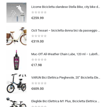
Licorne Bicicletta olandese Stella Bike, city bike da 24,26 e 28 pollici, adatta sia a uomini che a donne, con cambio a 21 marce, Bambina Donna, bianco, 26
0
out of 5
€
259.99
Cicli Tessari – bicicletta donna bici da passeggio city bike 26 cambio 6 velocita’ telaio basso cesto in vimini vintage con b
0
out of 5
€
319.00
Muc-Off All-Weather Chain Lube, 120 ml – Lubrificante Catena Bici Biodegradabile, Olio Catena Bici di Tutti i Tipi – Formulat
0
out of 5
€
17.98
VARUN Bici Elettrica Pieghevole, 20” Bicicletta Elettrica Unisex, Batteria Rimovibile 48V 374.4Wh, Autonomia 70Km, 7 Velocit
0
out of 5
€
609.00
Eleglide Bici Elettrica M1 Plus, Bicicletta Elettrica 27,5″, Mountain Bike Elettrica, mtb elettrica Batteria Rimovibile 12,5 Ah, 21 Velocità, bicicletta elettrica pedalata assistita