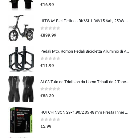
0
out of 5
€
16.99
HITWAY Bici Elettrica BK6SL1-36V15.6Ah, 250W E Bike da 20 pollici, Autonomia 70-150km, 7 Velocità, Controllo APP, Pieghevo…
0
out of 5
€
899.99
Pedali Mtb, Romon Pedali Bicicletta Alluminio di Alta Qualità e Cuscinetto du Sigillato, Pedali Piatti 9/16 Lavorati a CNC co
0
out of 5
€
11.99
SLS3 Tuta da Triathlon da Uomo Trisuit da 2 Tasche FRT Ottima vestibilità e comodità | Progettato Tedesco 2019
0
out of 5
€
88.39
HUTCHINSON 29×1,90/2,35 48 mm Presta Inner Tube 2014
0
out of 5
€
5.99