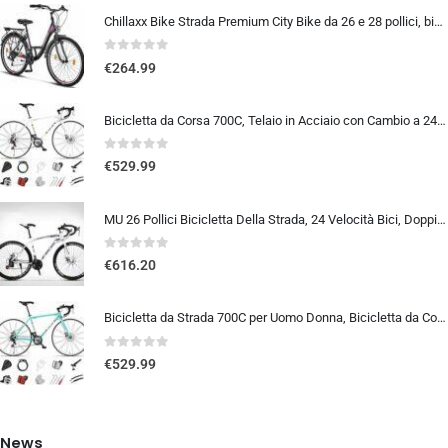
Chillaxx Bike Strada Premium City Bike da 26 e 28 pollici, bicicletta per ragazze, ragazzi, uomini e donne, cambio a 21 ma…
0
out of 5
€
264.99
Bicicletta da Corsa 700C, Telaio in Acciaio con Cambio a 24/27/30 Marce, Bicicletta da Strada per Uomo Donna, Bici da Stra…
0
out of 5
€
529.99
MU 26 Pollici Bicicletta Della Strada, 24 Velocità Bici, Doppio Disco Freno, Acciaio Al Carbonio Telaio, Strada Biciclette…
0
out of 5
€
616.20
Bicicletta da Strada 700C per Uomo Donna, Bicicletta da Corsa con Freno a Disco 24/27/30 velocità, Telaio in Acciaio ad Al…
0
out of 5
€
529.99
News