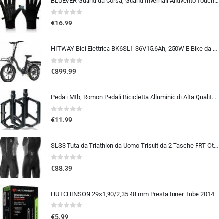
BLUEVER Guanti da Corsa, Guanti Invernali Antivento Touchscreen Guanti Sportivi Caldi Antiscivolo Idrorepellenti per Uomo Don
0
out of 5
€
16.99
HITWAY Bici Elettrica BK6SL1-36V15.6Ah, 250W E Bike da 20 pollici, Autonomia 70-150km, 7 Velocità, Controllo APP, Pieghevo…
0
out of 5
€
899.99
Pedali Mtb, Romon Pedali Bicicletta Alluminio di Alta Qualità e Cuscinetto du Sigillato, Pedali Piatti 9/16 Lavorati a CNC co
0
out of 5
€
11.99
SLS3 Tuta da Triathlon da Uomo Trisuit da 2 Tasche FRT Ottima vestibilità e comodità | Progettato Tedesco 2019
0
out of 5
€
88.39
HUTCHINSON 29×1,90/2,35 48 mm Presta Inner Tube 2014
0
out of 5
€
5.99