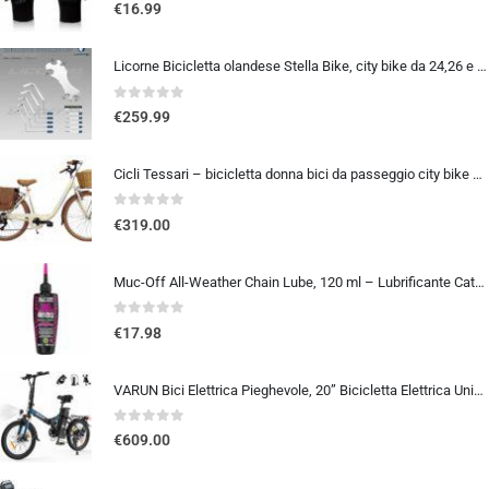
0
out of 5
€
16.99
Licorne Bicicletta olandese Stella Bike, city bike da 24,26 e 28 pollici, adatta sia a uomini che a donne, con cambio a 21 marce, Bambina Donna, bianco, 26
0
out of 5
€
259.99
Cicli Tessari – bicicletta donna bici da passeggio city bike 26 cambio 6 velocita’ telaio basso cesto in vimini vintage con b
0
out of 5
€
319.00
Muc-Off All-Weather Chain Lube, 120 ml – Lubrificante Catena Bici Biodegradabile, Olio Catena Bici di Tutti i Tipi – Formulat
0
out of 5
€
17.98
VARUN Bici Elettrica Pieghevole, 20” Bicicletta Elettrica Unisex, Batteria Rimovibile 48V 374.4Wh, Autonomia 70Km, 7 Velocit
0
out of 5
€
609.00