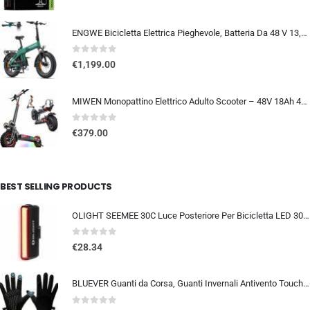
ENGWE Bicicletta Elettrica Pieghevole, Batteria Da 48 V 13,5Ah Con Autonomia Fino A 120km, Sensore Di Coppia Con Freni Idraul
0
out of 5
€
1,199.00
MIWEN Monopattino Elettrico Adulto Scooter – 48V 18Ah 45-55KM di Autonomia monopattino elettrico adulti 11/10.5 Pollici mo…
0
out of 5
€
379.00
BEST SELLING PRODUCTS
OLIGHT SEEMEE 30C Luce Posteriore Per Bicicletta LED 30 LUMEN Torcia Bici Rossa 5 Modalità Impermeabile IPX6 TYPE-C Fanale Po
0
out of 5
€
28.34
BLUEVER Guanti da Corsa, Guanti Invernali Antivento Touchscreen Guanti Sportivi Caldi Antiscivolo Idrorepellenti per Uomo Don