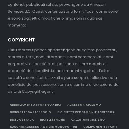
contenuti pubblicati sul sito provengono da Amazon
Services LLC. Questi contenuti sono forniti “cosi’ come sono”
e sono soggetti a modifiche o rimozioni in qualsiasi
momento.
COPYRIGHT
Tutti i marchi riportati appartengono ai legittimi proprietari;
marchi di terzi, nomi di prodotti, nomi commerciali, nomi
corporativi e società citati possono essere marchi di
proprietà dei rispettivi titolari o marchi registrati d’altre
società e sono stati utilizzati a puro scopo esplicativo ed a
beneficio del possessore, senza alcun fine di violazione dei
diritti di Copyright vigenti.
ABBIGLIAMENTO SPORTIVO X BICI
ACCESSORI CICLISMO
BICICLETTE DA PASSEGGIO
BICICLETTE PER BAMBINI E ACCESSORI
BICI DA STRADA
BICI ELETTRICHE
CALZATURE CICLISMO
CASCHI E ACCESSORI X BICI E MONOPATTINI
COMPONENTI E PARTI