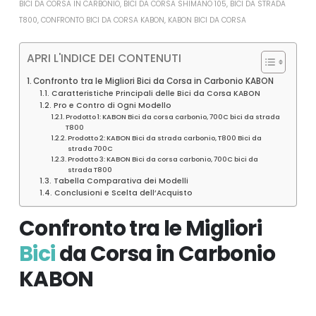
BICI DA CORSA IN CARBONIO
,
BICI DA CORSA SHIMANO 105
,
BICI DA STRADA
T800
,
CONFRONTO BICI DA CORSA KABON
,
KABON BICI DA CORSA
APRI L'INDICE DEI CONTENUTI
Confronto tra le Migliori Bici da Corsa in Carbonio KABON
Caratteristiche Principali delle Bici da Corsa KABON
Pro e Contro di Ogni Modello
Prodotto 1: KABON Bici da corsa carbonio, 700C bici da strada
T800
Prodotto 2: KABON Bici da strada carbonio, T800 Bici da
strada 700C
Prodotto 3: KABON Bici da corsa carbonio, 700C bici da
strada T800
Tabella Comparativa dei Modelli
Conclusioni e Scelta dell’Acquisto
Confronto tra le Migliori
Bici
da Corsa in Carbonio
KABON