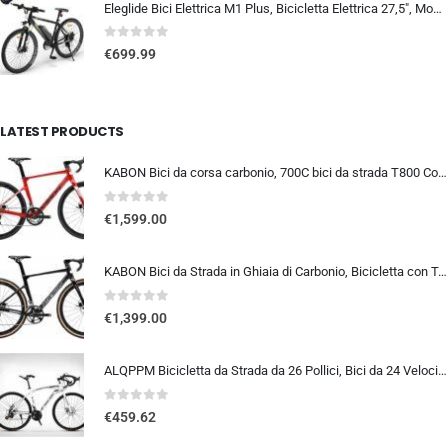
Eleglide Bici Elettrica M1 Plus, Bicicletta Elettrica 27,5″, Mountain Bike Elettrica, mtb elettrica Batteria Rimovibile 12,5 Ah, 21 Velocità, bicicletta elettrica pedalata assistita
0
out of 5
€
699.99
LATEST PRODUCTS
KABON Bici da corsa carbonio, 700C bici da strada T800 Completamente carbonio con Shimano 105 R7000 22 velocità 8.1 KG Leg…
0
out of 5
€
1,599.00
KABON Bici da Strada in Ghiaia di Carbonio, Bicicletta con Telaio in Fibra di Carbonio T800 con Bicicletta da Corsa con Fr…
0
out of 5
€
1,399.00
ALQPPM Bicicletta da Strada da 26 Pollici, Bici da 24 Velocità, Freno a Doppio Disco, Telaio in Acciaio ad Alto Tenore Di …
0
out of 5
€
459.62