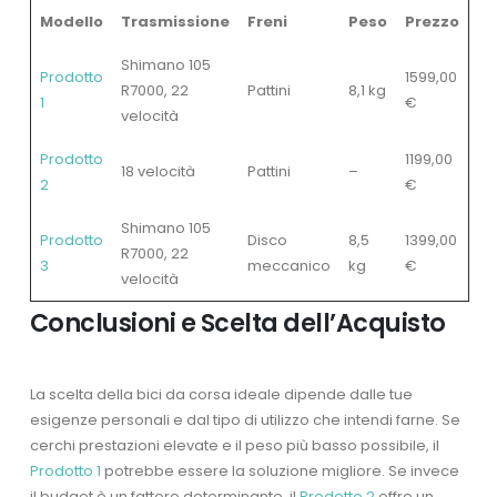
Modello
Trasmissione
Freni
Peso
Prezzo
Shimano 105
Prodotto
1599,00
R7000, 22
Pattini
8,1 kg
1
€
velocità
Prodotto
1199,00
18 velocità
Pattini
–
2
€
Shimano 105
Prodotto
Disco
8,5
1399,00
R7000, 22
3
meccanico
kg
€
velocità
Conclusioni e Scelta dell’Acquisto
La scelta della bici da corsa ideale dipende dalle tue
esigenze personali e dal tipo di utilizzo che intendi farne. Se
cerchi prestazioni elevate e il peso più basso possibile, il
Prodotto 1
potrebbe essere la soluzione migliore. Se invece
il budget è un fattore determinante, il
Prodotto 2
offre un