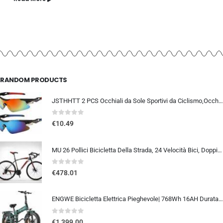
RANDOM PRODUCTS
JSTHHTT 2 PCS Occhiali da Sole Sportivi da Ciclismo,Occhiali da bicicletta antivento,occhiali da ciclismo per uomini donne,pr
0
out of 5
€
10.49
MU 26 Pollici Bicicletta Della Strada, 24 Velocità Bici, Doppio Freno a Disco, Acciaio Al Carbonio Telaio, Strada Di Corsa…
0
out of 5
€
478.01
ENGWE Bicicletta Elettrica Pieghevole| 768Wh 16AH Durata 110KM| 20″×4.0″ Fat Tire|Sensore di Coppia| Sospensione Completa| 8 Velocità| ENGINE Pro 2.0
0
out of 5
€
1,399.00