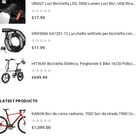
URAQT Luci Bicicletta LED, 9500 Lumen Luci Bici, USB Ricaricabile 12 LED Super Luminosa, IP65 Impermeabile 5+4 modalità, Luce
0
out of 5
€
17.99
GRIFEMA GA1201-12 Lucchetto antifurto per bicicletta con chiave, lucchetto a catena per biciclette, moto, scooter, 120 cm, ne
0
out of 5
€
11.99
HITWAY Bicicletta Elettrica, Pieghevole E Bike 16/20 Pollici, Motore 250W Velocità Massima 25km/h, Batteria Al Litio 36V 9…
0
out of 5
€
699.99
LATEST PRODUCTS
KABON Bici da corsa carbonio, 700C bici da strada T800 Completamente carbonio con Shimano 105 R7000 22 velocità 8.1 KG Leg…
0
out of 5
€
1,599.00