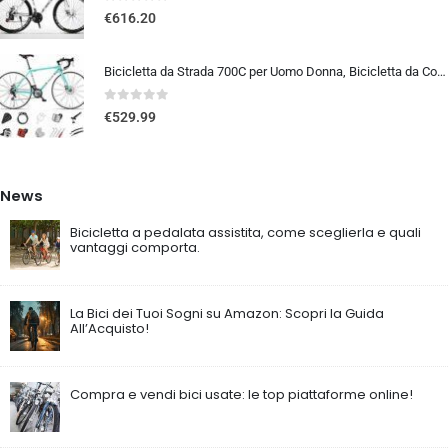
0
out of 5
€
616.20
Bicicletta da Strada 700C per Uomo Donna, Bicicletta da Corsa con Freno a Disco 24/27/30 velocità, Telaio in Acciaio ad Al…
0
out of 5
€
529.99
News
Bicicletta a pedalata assistita, come sceglierla e quali
vantaggi comporta.
La Bici dei Tuoi Sogni su Amazon: Scopri la Guida
All’Acquisto!
Compra e vendi bici usate: le top piattaforme online!