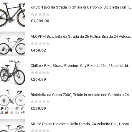
KABON Bici da Strada in Ghiaia di Carbonio, Bicicletta con Telaio in Fibra di Carbonio T800 con Bicicletta da Corsa con Fr…
0
out of 5
€
1,399.00
ALQPPM Bicicletta da Strada da 26 Pollici, Bici da 24 Velocità, Freno a Doppio Disco, Telaio in Acciaio ad Alto Tenore Di …
0
out of 5
€
459.62
Chillaxx Bike Strada Premium City Bike da 26 e 28 pollici, bicicletta per ragazze, ragazzi, uomini e donne, cambio a 21 ma…
0
out of 5
€
264.99
Bicicletta da Corsa 700C, Telaio in Acciaio con Cambio a 24/27/30 Marce, Bicicletta da Strada per Uomo Donna, Bici da Stra…
0
out of 5
€
529.99
MU 26 Pollici Bicicletta Della Strada, 24 Velocità Bici, Doppio Disco Freno, Acciaio Al Carbonio Telaio, Strada Biciclette…