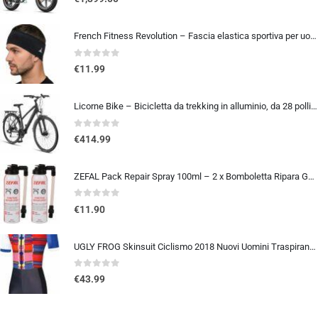
French Fitness Revolution – Fascia elastica sportiva per uomini e donne – corsa, ciclismo, basket, yoga, fitness – fascia per
0
out of 5
€
11.99
Licorne Bike – Bicicletta da trekking in alluminio, da 28 pollici, con cambio a 21 marce, freno a disco, mountain bike, bici
0
out of 5
€
414.99
ZEFAL Pack Repair Spray 100ml – 2 x Bomboletta Ripara Gomme Bici – Gonfia e Ripara Bici – Schrader, Presta e Dunlop – 2 botti
0
out of 5
€
11.90
UGLY FROG Skinsuit Ciclismo 2018 Nuovi Uomini Traspirante Primavera Estate A Maniche Corta Ciclismo Body All’aperto Sports…
0
out of 5
€
43.99