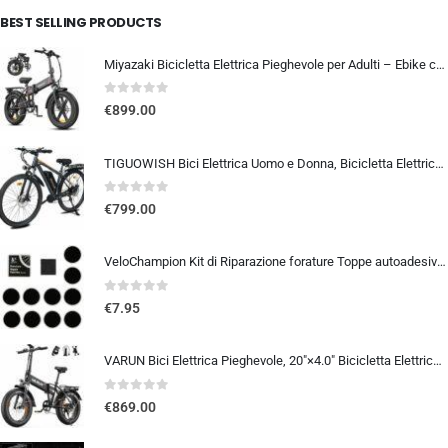
BEST SELLING PRODUCTS
Miyazaki Bicicletta Elettrica Pieghevole per Adulti – Ebike con Motore Brushless – Batteria Rimovibile 48V 14Ah – Bicicletta
0
out of 5
€
899.00
TIGUOWISH Bici Elettrica Uomo e Donna, Bicicletta Elettrica 29 Pollici con Motore Posteriore 250W, Autonomia fino a 90 km,…
0
out of 5
€
799.00
VeloChampion Kit di Riparazione forature Toppe autoadesive per Pneumatici da Bici per Strada, MTB, BMX, ebike | per forature
0
out of 5
€
7.95
VARUN Bici Elettrica Pieghevole, 20″×4.0″ Bicicletta Elettrica da 48V 13Ah Batteria Rimovibile, Autonomia di 60-120 km, Fat B
0
out of 5
€
869.00