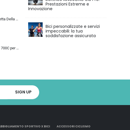
Prestazioni Estreme e
Innovazione
MU 26 Pollici Bicicletta Della Strada, 24 Velocità Bici, Doppio Disco Freno, Acciaio Al Carbonio Telaio, Strada Biciclette…
Bici personalizzate e servizi
impeccabili: la tua
soddisfazione assicurata
Bicicletta da Strada 700C per Uomo Donna, Bicicletta da Corsa con Freno a Disco 24/27/30 velocità, Telaio in Acciaio ad Al…
ABBIGLIAMENTO SPORTIVO X BICI
ACCESSORI CICLISMO