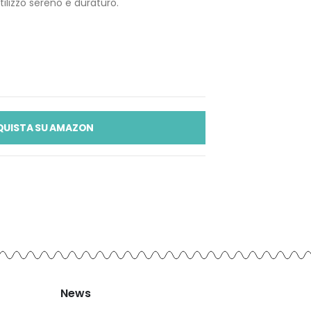
utilizzo sereno e duraturo.
QUISTA SU AMAZON
News