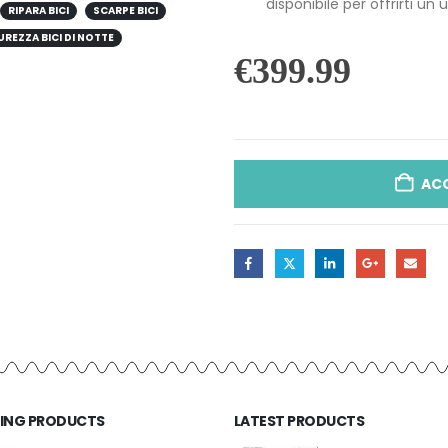
disponibile per offrirti un 
RIPARA BICI
SCARPE BICI
UREZZA BICI DI NOTTE
€
399.99
AC
LING PRODUCTS
LATEST PRODUCTS