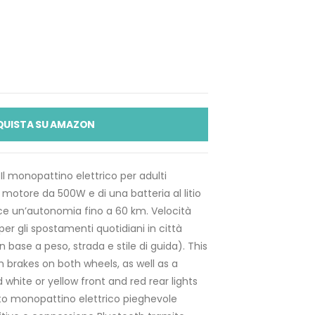
QUISTA SU AMAZON
l monopattino elettrico per adulti
motore da 500W e di una batteria al litio
e un’autonomia fino a 60 km. Velocità
r gli spostamenti quotidiani in città
 base a peso, strada e stile di guida). This
h brakes on both wheels, as well as a
 white or yellow front and red rear lights
to monopattino elettrico pieghevole