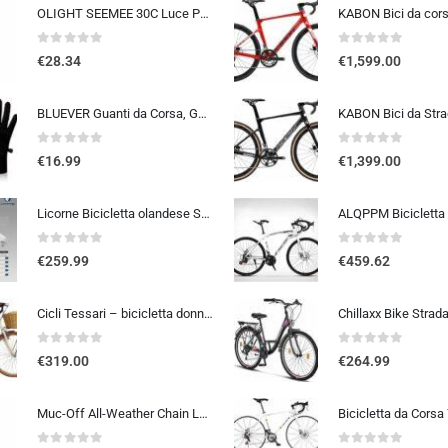
OLIGHT SEEMEE 30C Luce Posteriore Per Bicicletta LED 30 LUMEN Torcia Bici Rossa 5 Modalità Impermeabile IPX6 TYPE-C Fanale Po
0
out of 5
0
out of 5
€
28.34
€
1,599.00
BLUEVER Guanti da Corsa, Guanti Invernali Antivento Touchscreen Guanti Sportivi Caldi Antiscivolo Idrorepellenti per Uomo Don
0
out of 5
0
out of 5
€
16.99
€
1,399.00
Licorne Bicicletta olandese Stella Bike, city bike da 24,26 e 28 pollici, adatta sia a uomini che a donne, con cambio a 21 marce, Bambina Donna, bianco, 26
0
out of 5
0
out of 5
€
259.99
€
459.62
Cicli Tessari – bicicletta donna bici da passeggio city bike 26 cambio 6 velocita’ telaio basso cesto in vimini vintage con b
0
out of 5
0
out of 5
€
319.00
€
264.99
Muc-Off All-Weather Chain Lube, 120 ml – Lubrificante Catena Bici Biodegradabile, Olio Catena Bici di Tutti i Tipi – Formulat