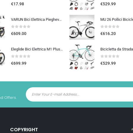
0
out of 5
0
out of 5
€
17.98
€
529.99
VARUN Bici Elettrica Pieghevole, 20” Bicicletta Elettrica Unisex, Batteria Rimovibile 48V 374.4Wh, Autonomia 70Km, 7 Velocit
0
out of 5
0
out of 5
€
609.00
€
616.20
Eleglide Bici Elettrica M1 Plus, Bicicletta Elettrica 27,5″, Mountain Bike Elettrica, mtb elettrica Batteria Rimovibile 12,5 Ah, 21 Velocità, bicicletta elettrica pedalata assistita
0
out of 5
0
out of 5
€
699.99
€
529.99
nd Offers.
COPYRIGHT