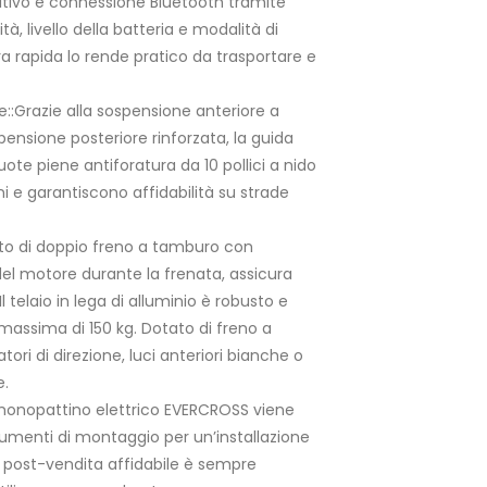
uitivo e connessione Bluetooth tramite
à, livello della batteria e modalità di
ura rapida lo rende pratico da trasportare e
::Grazie alla sospensione anteriore a
spensione posteriore rinforzata, la guida
 ruote piene antiforatura da 10 pollici a nido
ni e garantiscono affidabilità su strade
ato di doppio freno a tamburo con
el motore durante la frenata, assicura
 Il telaio in lega di alluminio è robusto e
massima di 150 kg. Dotato di freno a
tori di direzione, luci anteriori bianche o
e.
l monopattino elettrico EVERCROSS viene
umenti di montaggio per un’installazione
io post-vendita affidabile è sempre