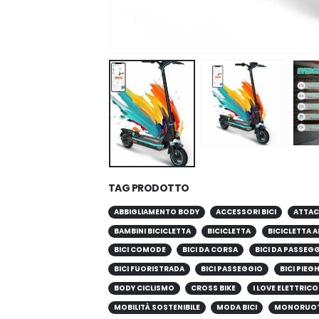
TAG PRODOTTO
ABBIGLIAMENTO BODY
ACCESSORI BICI
ATTAC
BAMBINI BICICLETTA
BICICLETTA
BICICLETTA A
BICI COMODE
BICI DA CORSA
BICI DA PASSEG
BICI FUORISTRADA
BICI PASSEGGIO
BICI PIEG
BODY CICLISMO
CROSS BIKE
I LOVE ELETTRICO
MOBILITÀ SOSTENIBILE
MODA BICI
MONORUO