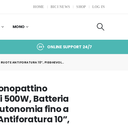
HOME
BICI NEWS
SHOP
LOG IN
O
MONO
ONLINE SUPPORT 24/7
 RUOTE ANTIFORATURA 10”, PIEGHEVOL…
onopattino
ti 500W, Batteria
utonomia fino a
ntiforatura 10”,