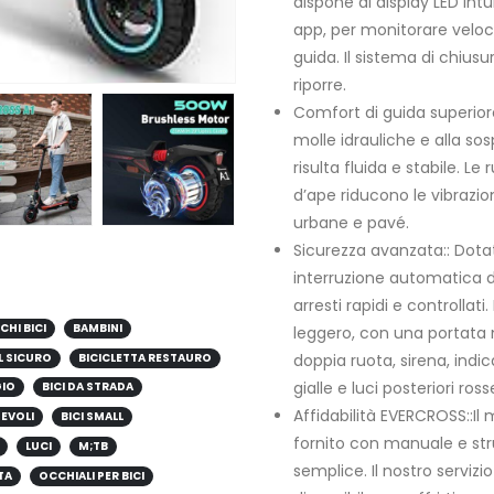
dispone di display LED int
app, per monitorare velocit
guida. Il sistema di chius
riporre.
Comfort di guida superiore
molle idrauliche e alla so
risulta fluida e stabile. Le
d’ape riducono le vibrazio
urbane e pavé.
Sicurezza avanzata:: Dot
interruzione automatica d
arresti rapidi e controllati.
CHI BICI
BAMBINI
leggero, con una portata 
L SICURO
BICICLETTA RESTAURO
doppia ruota, sirena, indica
gialle e luci posteriori ross
GIO
BICI DA STRADA
Affidabilità EVERCROSS::I
HEVOLI
BICI SMALL
fornito con manuale e str
LUCI
M;TB
semplice. Il nostro serviz
TA
OCCHIALI PER BICI