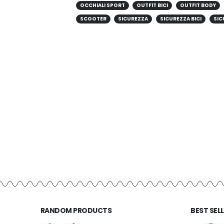
OCCHIALI SPORT
OUTFIT BICI
OUTFIT BODY
SCOOTER
SICUREZZA
SICUREZZA BICI
SIC
RANDOM PRODUCTS
BEST SEL