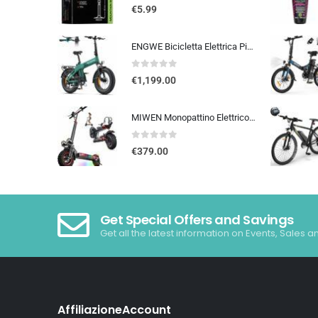
0
out of 5
€
5.99
ENGWE Bicicletta Elettrica Pieghevole, Batteria Da 48 V 13,5Ah Con Autonomia Fino A 120km, Sensore Di Coppia Con Freni Idraul
0
out of 5
€
1,199.00
MIWEN Monopattino Elettrico Adulto Scooter – 48V 18Ah 45-55KM di Autonomia monopattino elettrico adulti 11/10.5 Pollici mo…
0
out of 5
€
379.00
Get Special Offers and Savings
Get all the latest information on Events, Sales a
AffiliazioneAccount