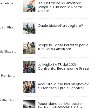
Bici Elettriche su Amazon:
KABON Bici da corsa carbonio, 700C bici da strada T800 Completamente carbonio con Shimano 105 R7000 22 velocità 8.1 KG Leg…
Scegli la Tua con la Nostra
Guida!
Quale bicicletta scegliere?
KABON Bici da Strada in Ghiaia di Carbonio, Bicicletta con Telaio in Fibra di Carbonio T800 con Bicicletta da Corsa con Fr…
Scopri la Taglia Perfetta per la
tua Bici su Amazon!
ALQPPM Bicicletta da Strada da 26 Pollici, Bici da 24 Velocità, Freno a Doppio Disco, Telaio in Acciaio ad Alto Tenore Di …
Le Migliori MTB del 2025:
Confronto, Recensioni e Prezzi
Chillaxx Bike Strada Premium City Bike da 26 e 28 pollici, bicicletta per ragazze, ragazzi, uomini e donne, cambio a 21 ma…
Acquista la tua bici pieghevole
su Amazon: i pro e i contro!
Bicicletta da Corsa 700C, Telaio in Acciaio con Cambio a 24/27/30 Marce, Bicicletta da Strada per Uomo Donna, Bici da Stra…
Recensione del Monociclo
Elettrico KINGSONG S18 Pro: