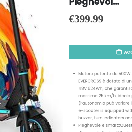
Pieghevol…
€
399.99
AC
Motore potente da 500W::I
EVERCROSS è dotato di un 
48V 624Wh, che garantisc
massima 25 km/h, ideale pe
(l’autonomia può variare in
e-scooter is equipped wit
buzzer, turn indicators and
Pieghevole e smart::Ques