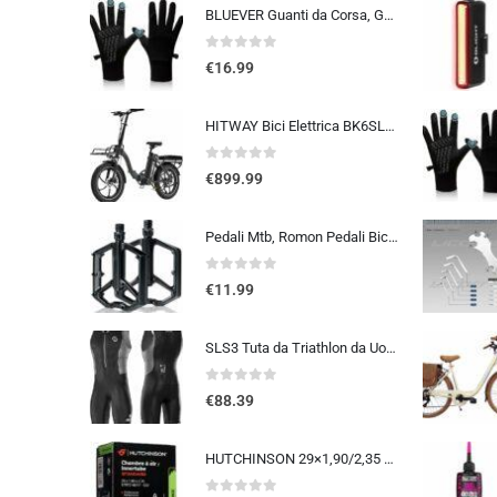
BLUEVER Guanti da Corsa, Guanti Invernali Antivento Touchscreen Guanti Sportivi Caldi Antiscivolo Idrorepellenti per Uomo Don
0
out of 5
€
16.99
HITWAY Bici Elettrica BK6SL1-36V15.6Ah, 250W E Bike da 20 pollici, Autonomia 70-150km, 7 Velocità, Controllo APP, Pieghevo…
0
out of 5
€
899.99
Pedali Mtb, Romon Pedali Bicicletta Alluminio di Alta Qualità e Cuscinetto du Sigillato, Pedali Piatti 9/16 Lavorati a CNC co
0
out of 5
€
11.99
SLS3 Tuta da Triathlon da Uomo Trisuit da 2 Tasche FRT Ottima vestibilità e comodità | Progettato Tedesco 2019
0
out of 5
€
88.39
HUTCHINSON 29×1,90/2,35 48 mm Presta Inner Tube 2014