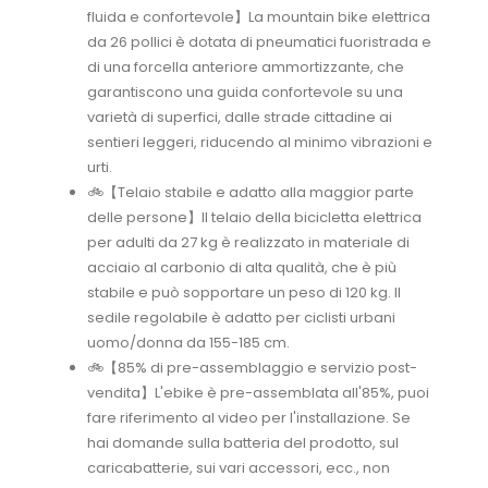
fluida e confortevole】La mountain bike elettrica
da 26 pollici è dotata di pneumatici fuoristrada e
di una forcella anteriore ammortizzante, che
garantiscono una guida confortevole su una
varietà di superfici, dalle strade cittadine ai
sentieri leggeri, riducendo al minimo vibrazioni e
urti.
🚲【Telaio stabile e adatto alla maggior parte
delle persone】Il telaio della bicicletta elettrica
per adulti da 27 kg è realizzato in materiale di
acciaio al carbonio di alta qualità, che è più
stabile e può sopportare un peso di 120 kg. Il
sedile regolabile è adatto per ciclisti urbani
uomo/donna da 155-185 cm.
🚲【85% di pre-assemblaggio e servizio post-
vendita】L'ebike è pre-assemblata all'85%, puoi
fare riferimento al video per l'installazione. Se
hai domande sulla batteria del prodotto, sul
caricabatterie, sui vari accessori, ecc., non