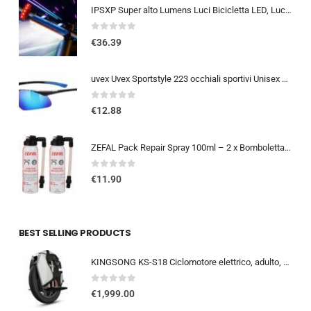
IPSXP Super alto Lumens Luci Bicicletta LED, Luce Bicicletta Anteriore e Posteriore Ricaricabili USB, Alluminio Ultraleggere
0
out of 5
€
36.39
uvex Uvex Sportstyle 223 occhiali sportivi Unisex – Adulto (Pacco da 1)
0
out of 5
€
12.88
ZEFAL Pack Repair Spray 100ml – 2 x Bomboletta Ripara Gomme Bici – Gonfia e Ripara Bici – Schrader, Presta e Dunlop – 2 botti
0
out of 5
€
11.90
BEST SELLING PRODUCTS
KINGSONG KS-S18 Ciclomotore elettrico, adulto, bianco, motore 2200W, autonomia fino a 100 km, velocità limitata a 25 km/h, pn
0
out of 5
€
1,999.00