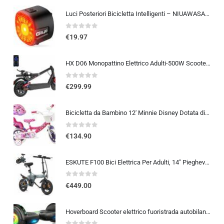
Luci Posteriori Bicicletta Intelligenti – NIUAWASA Rilevamento Della Frenata Auto On/Off Luci Posteriori Bici Ricaricabile US
0
out of 5
€
19.97
HX D06 Monopattino Elettrico Adulti-500W Scooter Elettrico Pieghevole Con Doppia Smorzamento,30-70 Km,MAX 25 KM/H,Display …
0
out of 5
€
299.99
Bicicletta da Bambino 12′ Minnie Disney Dotata di 1 Freno, Cestino Anteriore, Porta Bambola Posteriore, parafanghi + Casco In
0
out of 5
€
134.90
ESKUTE F100 Bici Elettrica Per Adulti, 14″ Pieghevole Bicicletta Elettrica, Batteria 36V 9Ah, 25 km/h & Autonomia 25-50 km, D
0
out of 5
€
449.00
Hoverboard Scooter elettrico fuoristrada autobilanciante a due ruote con altoparlante wireless Bluetooth