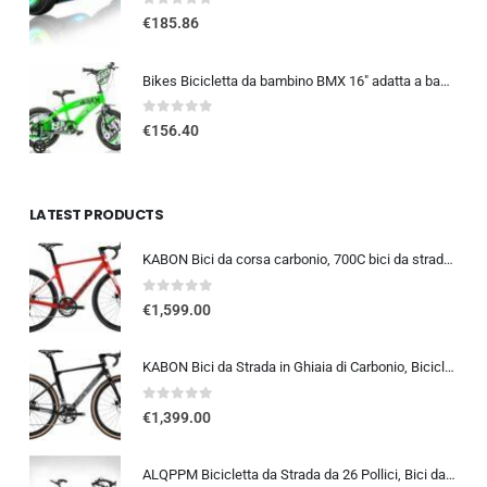
0
out of 5
€
185.86
Bikes Bicicletta da bambino BMX 16″ adatta a bambini di altezza compresa tra i 107 e 125 cm. Codice art. 165XC-01
0
out of 5
€
156.40
LATEST PRODUCTS
KABON Bici da corsa carbonio, 700C bici da strada T800 Completamente carbonio con Shimano 105 R7000 22 velocità 8.1 KG Leg…
0
out of 5
€
1,599.00
KABON Bici da Strada in Ghiaia di Carbonio, Bicicletta con Telaio in Fibra di Carbonio T800 con Bicicletta da Corsa con Fr…
0
out of 5
€
1,399.00
ALQPPM Bicicletta da Strada da 26 Pollici, Bici da 24 Velocità, Freno a Doppio Disco, Telaio in Acciaio ad Alto Tenore Di …