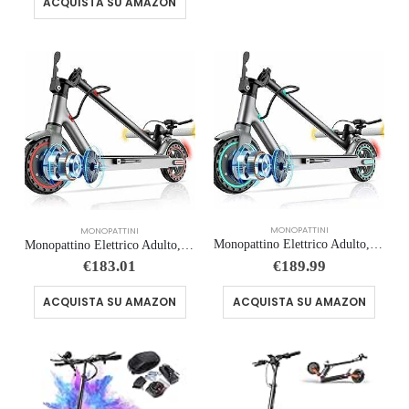
ACQUISTA SU AMAZON
MONOPATTINI
MONOPATTINI
Monopattino Elettrico Adulto, Pneumatici da 8,5″/10”, Velocità Fino a 25 Km/h, 25/35/38/48Km di Autonomia, Carico massimo…
Monopattino Elettrico Adulto, Pneumatici da 8,5″/10”, Velocità Fino a 25 Km/h, 25/35/38/48Km di Autonomia, Carico massimo…
€
189.99
€
183.01
ACQUISTA SU AMAZON
ACQUISTA SU AMAZON