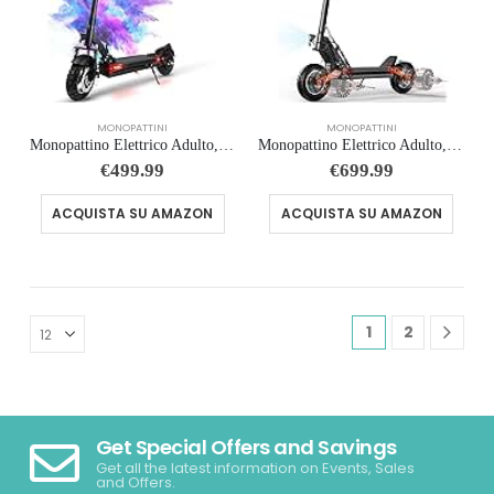
MONOPATTINI
MONOPATTINI
Monopattino Elettrico Adulto,70-90KM chilometri Capacità Della Batteria 48V 26Ah,Carico Massimo 150 kg, Pneumatici Da 10 Pollici, Mezzo pieghevole per spostamenti su lunghe distanze
Monopattino Elettrico Adulto,70-90KM chilometri Capacità Della Batteria 48V 26Ah,Carico Massimo 150 kg, Pneumatici Da 10 Pollici, Mezzo pieghevole per spostamenti su lunghe distanze
€
499.99
€
699.99
ACQUISTA SU AMAZON
ACQUISTA SU AMAZON
1
2
Get Special Offers and Savings
Get all the latest information on Events, Sales
and Offers.