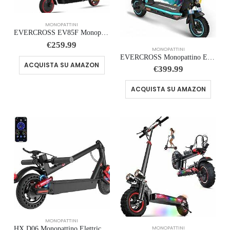
MONOPATTINI
EVERCROSS EV85F Monopattino Elettrico Adulto, 8,5” Scooter Elettrico Pieghevole – APP, Motore da 350W, Batteria da 7,8AH,…
€
259.99
MONOPATTINI
EVERCROSS Monopattino Elettrico Adulti 500W, Batteria 48V 624Wh, Autonomia fino a 60 km, Ruote Antiforatura 10”, Pieghevol…
ACQUISTA SU AMAZON
€
399.99
ACQUISTA SU AMAZON
MONOPATTINI
MONOPATTINI
HX D06 Monopattino Elettrico Adulti-500W Scooter Elettrico Pieghevole Con Doppia Smorzamento,30-70 Km,MAX 25 KM/H,Display …