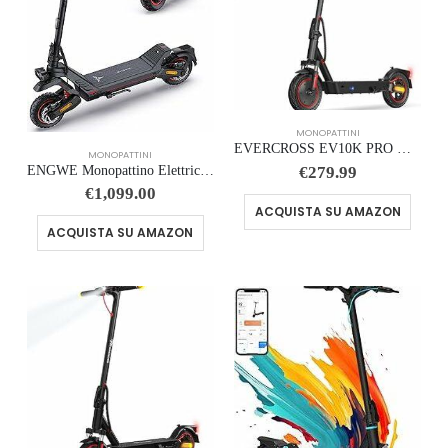
MONOPATTINI
EVERCROSS EV10K PRO Monopattino Elettrico Adulto, 10” Scooter Elettrico Pieghevole, con Batteria 410WH, Velocità Max 25k…
MONOPATTINI
ENGWE Monopattino Elettrico Pieghevole con Batteria da 52 V 22.5 Ah, NFC e Bluetooth, Navigazione Intelligente, Autonomia …
€
279.99
€
1,099.00
ACQUISTA SU AMAZON
ACQUISTA SU AMAZON