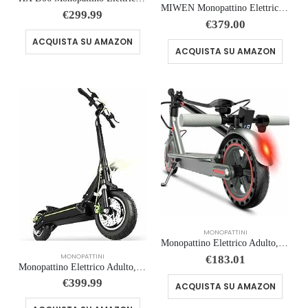
MIWEN Monopattino Elettrico Adulto Scooter – 48V 18Ah 45-55KM di Autonomia monopattino elettrico adulti 11/10.5 Pollici mo…
€
299.99
€
379.00
ACQUISTA SU AMAZON
ACQUISTA SU AMAZON
MONOPATTINI
Monopattino Elettrico Adulto, Pneumatici da 8,5″/10”, Velocità Fino a 25 Km/h, 25/35/38/48Km di Autonomia, Carico massimo…
MONOPATTINI
€
183.01
Monopattino Elettrico Adulto, 500W,Autonomia 55-90KM, 13AH/18.2AH Massimo 150 kg, Doppio Ammortizzatore e Freni Disco Ante…
€
399.99
ACQUISTA SU AMAZON