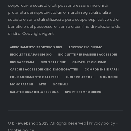
corporativi e società citati possono essere marchi di
proprietà dei rispettivi titolari o marchi registrati d’altre
società e sono stati utilizzati a puro scopo esplicativo ed a
beneficio del possessore, senza alcun fine di violazione dei
diritti di Copyright vigenti.
ABBIGLIAMENTO SPORTIVO X BICI
ACCESSORI CICLISMO
BICICLETTE DA PASSEGGIO
BICICLETTE PER BAMBINI E ACCESSORI
BICI DA STRADA
BICI ELETTRICHE
CALZATURE CICLISMO
CASCHI E ACCESSORI X BICI E MONOPATTINI
COMPONENTI E PARTI
EQUIPAGGIAMENTO E ATTREZZI
LUCI E RIFLETTORI
MONOCICLI
MONOPATTINI
MTB
OCCHIALI
SALUTE E CURA DELLA PERSONA
SPORT E TEMPO LIBERO
© bikewebshop 2023. All Rights Reserved | Privacy policy -
Cookie policy