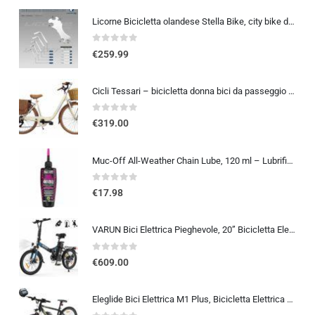
Licorne Bicicletta olandese Stella Bike, city bike da 24,26 e 28 pollici, adatta sia a uomini che a donne, con cambio a 21 marce, Bambina Donna, bianco, 26
0
out of 5
€
259.99
Cicli Tessari – bicicletta donna bici da passeggio city bike 26 cambio 6 velocita’ telaio basso cesto in vimini vintage con b
0
out of 5
€
319.00
Muc-Off All-Weather Chain Lube, 120 ml – Lubrificante Catena Bici Biodegradabile, Olio Catena Bici di Tutti i Tipi – Formulat
0
out of 5
€
17.98
VARUN Bici Elettrica Pieghevole, 20” Bicicletta Elettrica Unisex, Batteria Rimovibile 48V 374.4Wh, Autonomia 70Km, 7 Velocit
0
out of 5
€
609.00
Eleglide Bici Elettrica M1 Plus, Bicicletta Elettrica 27,5″, Mountain Bike Elettrica, mtb elettrica Batteria Rimovibile 12,5 Ah, 21 Velocità, bicicletta elettrica pedalata assistita