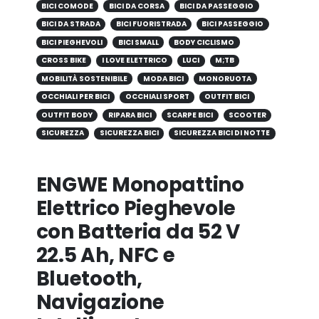
BICI COMODE
BICI DA CORSA
BICI DA PASSEGGIO
BICI DA STRADA
BICI FUORISTRADA
BICI PASSEGGIO
BICI PIEGHEVOLI
BICI SMALL
BODY CICLISMO
CROSS BIKE
I LOVE ELETTRICO
LUCI
M;TB
MOBILITÀ SOSTENIBILE
MODA BICI
MONORUOTA
OCCHIALI PER BICI
OCCHIALI SPORT
OUTFIT BICI
OUTFIT BODY
RIPARA BICI
SCARPE BICI
SCOOTER
SICUREZZA
SICUREZZA BICI
SICUREZZA BICI DI NOTTE
ENGWE Monopattino
Elettrico Pieghevole
con Batteria da 52 V
22.5 Ah, NFC e
Bluetooth,
Navigazione