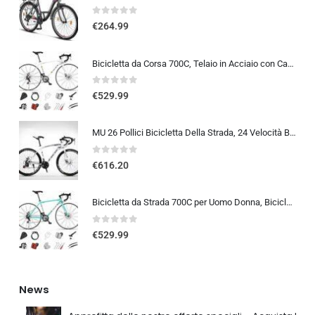
0
out of 5
€
264.99
Bicicletta da Corsa 700C, Telaio in Acciaio con Cambio a 24/27/30 Marce, Bicicletta da Strada per Uomo Donna, Bici da Stra…
0
out of 5
€
529.99
MU 26 Pollici Bicicletta Della Strada, 24 Velocità Bici, Doppio Disco Freno, Acciaio Al Carbonio Telaio, Strada Biciclette…
0
out of 5
€
616.20
Bicicletta da Strada 700C per Uomo Donna, Bicicletta da Corsa con Freno a Disco 24/27/30 velocità, Telaio in Acciaio ad Al…
0
out of 5
€
529.99
News