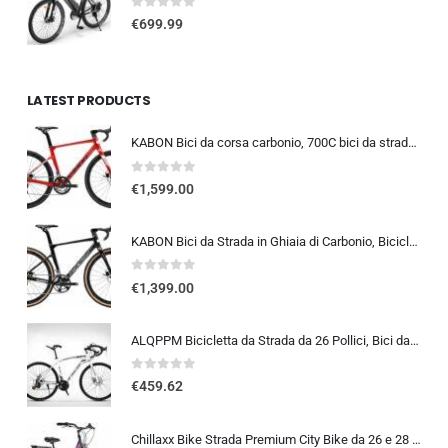
0
out of 5
€
699.99
LATEST PRODUCTS
KABON Bici da corsa carbonio, 700C bici da strada T800 Completamente carbonio con Shimano 105 R7000 22 velocità 8.1 KG Leg…
0
out of 5
€
1,599.00
KABON Bici da Strada in Ghiaia di Carbonio, Bicicletta con Telaio in Fibra di Carbonio T800 con Bicicletta da Corsa con Fr…
0
out of 5
€
1,399.00
ALQPPM Bicicletta da Strada da 26 Pollici, Bici da 24 Velocità, Freno a Doppio Disco, Telaio in Acciaio ad Alto Tenore Di …
0
out of 5
€
459.62
Chillaxx Bike Strada Premium City Bike da 26 e 28 pollici, bicicletta per ragazze, ragazzi, uomini e donne, cambio a 21 ma…