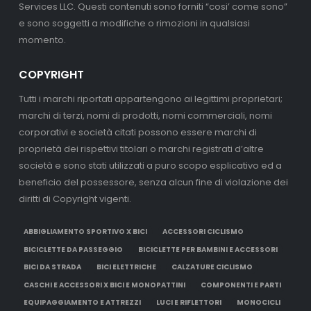
Services LLC. Questi contenuti sono forniti “cosi’ come sono”
e sono soggetti a modifiche o rimozioni in qualsiasi
momento.
COPYRIGHT
Tutti i marchi riportati appartengono ai legittimi proprietari;
marchi di terzi, nomi di prodotti, nomi commerciali, nomi
corporativi e società citati possono essere marchi di
proprietà dei rispettivi titolari o marchi registrati d’altre
società e sono stati utilizzati a puro scopo esplicativo ed a
beneficio del possessore, senza alcun fine di violazione dei
diritti di Copyright vigenti.
ABBIGLIAMENTO SPORTIVO X BICI
ACCESSORI CICLISMO
BICICLETTE DA PASSEGGIO
BICICLETTE PER BAMBINI E ACCESSORI
BICI DA STRADA
BICI ELETTRICHE
CALZATURE CICLISMO
CASCHI E ACCESSORI X BICI E MONOPATTINI
COMPONENTI E PARTI
EQUIPAGGIAMENTO E ATTREZZI
LUCI E RIFLETTORI
MONOCICLI