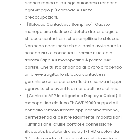
ricarica rapida e la lunga autonomia rendono
ogni viaggio più comodo e senza
preoccupazioni.
【Sblocco Contactless Semplice】Questo
monopattino elettrico è dotato di tecnologia di
sblocco contactless, che semplifica lo sblocco.
Non sono necessarie chiavi, basta avvicinare la
scheda NFC o connettersi tramite Bluetooth
tramite l'app e il monopattino è pronto per
partire. Che tu stia andando al lavoro o facendo
un breve tragitto, lo sblocco contactless
garantisce un'esperienza fluida e senza intoppi
ogni volta che avvii il tuo monopattino elettrico.
【Controllo APP Intelligente e Display a Colori】Il
monopattino elettrico ENGWE Y1000 supporta il
controllo remoto tramite app per smartphone,
permettendo di gestire facilmente impostazioni,
illuminazione, cruise control e connessione
Bluetooth. È dotato di display TFT HD a colori da
2,4", che mostra chiaramente i dati di guida in