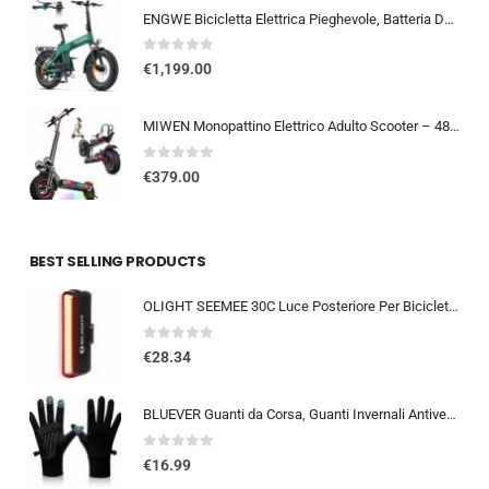
ENGWE Bicicletta Elettrica Pieghevole, Batteria Da 48 V 13,5Ah Con Autonomia Fino A 120km, Sensore Di Coppia Con Freni Idraul
0
out of 5
€
1,199.00
MIWEN Monopattino Elettrico Adulto Scooter – 48V 18Ah 45-55KM di Autonomia monopattino elettrico adulti 11/10.5 Pollici mo…
0
out of 5
€
379.00
BEST SELLING PRODUCTS
OLIGHT SEEMEE 30C Luce Posteriore Per Bicicletta LED 30 LUMEN Torcia Bici Rossa 5 Modalità Impermeabile IPX6 TYPE-C Fanale Po
0
out of 5
€
28.34
BLUEVER Guanti da Corsa, Guanti Invernali Antivento Touchscreen Guanti Sportivi Caldi Antiscivolo Idrorepellenti per Uomo Don
0
out of 5
€
16.99