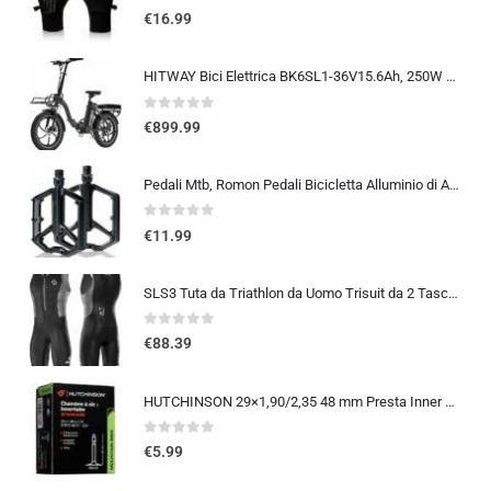
0
out of 5
€
16.99
HITWAY Bici Elettrica BK6SL1-36V15.6Ah, 250W E Bike da 20 pollici, Autonomia 70-150km, 7 Velocità, Controllo APP, Pieghevo…
0
out of 5
€
899.99
Pedali Mtb, Romon Pedali Bicicletta Alluminio di Alta Qualità e Cuscinetto du Sigillato, Pedali Piatti 9/16 Lavorati a CNC co
0
out of 5
€
11.99
SLS3 Tuta da Triathlon da Uomo Trisuit da 2 Tasche FRT Ottima vestibilità e comodità | Progettato Tedesco 2019
0
out of 5
€
88.39
HUTCHINSON 29×1,90/2,35 48 mm Presta Inner Tube 2014
0
out of 5
€
5.99