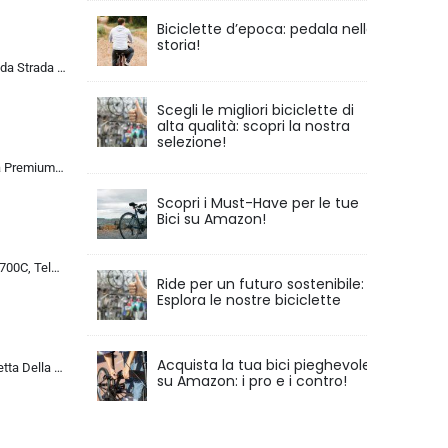
Biciclette d’epoca: pedala nella
storia!
ALQPPM Bicicletta da Strada da 26 Pollici, Bici da 24 Velocità, Freno a Doppio Disco, Telaio in Acciaio ad Alto Tenore Di …
Scegli le migliori biciclette di
alta qualità: scopri la nostra
selezione!
Chillaxx Bike Strada Premium City Bike da 26 e 28 pollici, bicicletta per ragazze, ragazzi, uomini e donne, cambio a 21 ma…
Scopri i Must-Have per le tue
Bici su Amazon!
Bicicletta da Corsa 700C, Telaio in Acciaio con Cambio a 24/27/30 Marce, Bicicletta da Strada per Uomo Donna, Bici da Stra…
Ride per un futuro sostenibile:
Esplora le nostre biciclette
Acquista la tua bici pieghevole
MU 26 Pollici Bicicletta Della Strada, 24 Velocità Bici, Doppio Disco Freno, Acciaio Al Carbonio Telaio, Strada Biciclette…
su Amazon: i pro e i contro!