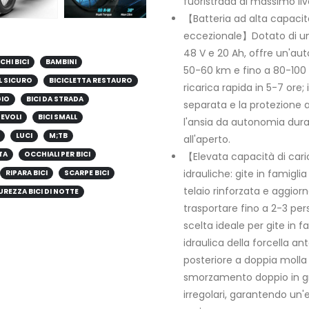
fuoristrada al massimo live
【Batteria ad alta capaci
eccezionale】Dotato di una 
48 V e 20 Ah, offre un'aut
CHI BICI
BAMBINI
50-60 km e fino a 80-100 k
L SICURO
BICICLETTA RESTAURO
ricarica rapida in 5-7 ore; i
GIO
BICI DA STRADA
separata e la protezione
HEVOLI
BICI SMALL
l'ansia da autonomia duran
LUCI
M;TB
all'aperto.
TA
OCCHIALI PER BICI
【Elevata capacità di cari
idrauliche: gite in famigli
RIPARA BICI
SCARPE BICI
telaio rinforzata e aggior
UREZZA BICI DI NOTTE
trasportare fino a 2-3 per
scelta ideale per gite in f
idraulica della forcella an
posteriore a doppia molla 
smorzamento doppio in grad
irregolari, garantendo un'