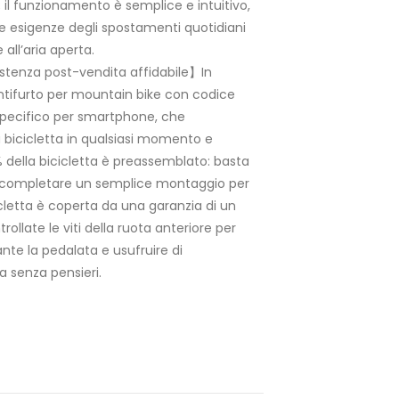
 il funzionamento è semplice e intuitivo,
 le esigenze degli spostamenti quotidiani
all’aria aperta.
stenza post-vendita affidabile】In
ntifurto per mountain bike con codice
pecifico per smartphone, che
 bicicletta in qualsiasi momento e
 90% della bicicletta è preassemblato: basta
 e completare un semplice montaggio per
cicletta è coperta da una garanzia di un
rollate le viti della ruota anteriore per
ante la pedalata e usufruire di
a senza pensieri.