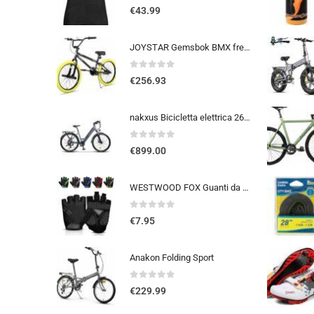
0
out of 5
€
43.99
JOYSTAR Gemsbok BMX freestyle da 20/24 pollici per bambini dai 9 ai 14 anni, mountain bike da 20/24 pollici per bambini
0
out of 5
€
256.93
nakxus Bicicletta elettrica 26M208, bicicletta elettrica da 26″, da trekking, con batteria al litio da 36 V, 12,5 Ah, fino a 100 KM, motore da 250 W, compatibile con l’UE, colore: grigio
0
out of 5
€
899.00
WESTWOOD FOX Guanti da ciclismo per uomo e donna, guanti unisex con imbottitura in gel antiscivolo, traspiranti, con palmo pe
0
out of 5
€
7.95
Anakon Folding Sport
0
out of 5
€
229.99