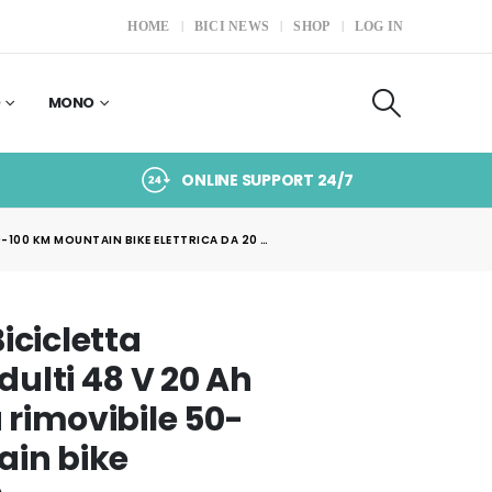
HOME
BICI NEWS
SHOP
LOG IN
O
MONO
ONLINE SUPPORT 24/7
0-100 KM MOUNTAIN BIKE ELETTRICA DA 20 …
icicletta
adulti 48 V 20 Ah
a rimovibile 50-
ain bike