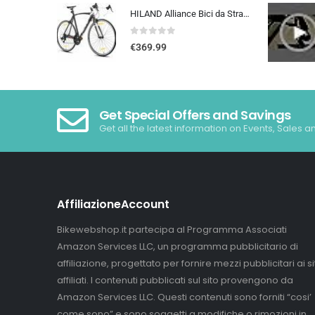
HILAND Alliance Bici da Strada 28”, 14 Velocità, Telaio in Alluminio da 49/53/57 cm, 700C Bicicletta da Città e da Pendola…
0
out of 5
€
369.99
Get Special Offers and Savings
Get all the latest information on Events, Sales a
AffiliazioneAccount
Bikewebshop.it partecipa al Programma Associati
Amazon Services LLC, un programma pubblicitario di
affiliazione, progettato per fornire mezzi pubblicitari ai sit
affiliati. I contenuti pubblicati sul sito provengono da
Amazon Services LLC. Questi contenuti sono forniti “cosi’
come sono” e sono soggetti a modifiche o rimozioni in