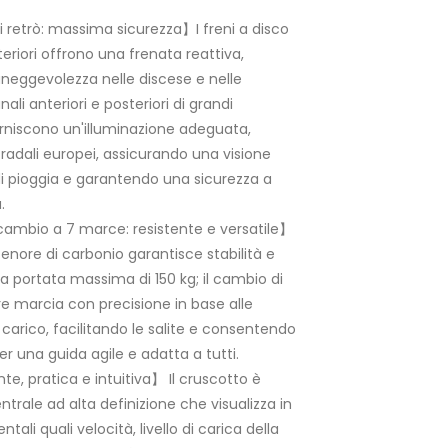
i retrò: massima sicurezza】I freni a disco
eriori offrono una frenata reattiva,
neggevolezza nelle discese e nelle
ali anteriori e posteriori di grandi
forniscono un'illuminazione adeguata,
radali europei, assicurando una visione
di pioggia e garantendo una sicurezza a
.
 cambio a 7 marce: resistente e versatile】
o tenore di carbonio garantisce stabilità e
na portata massima di 150 kg; il cambio di
e marcia con precisione in base alle
 carico, facilitando le salite e consentendo
er una guida agile e adatta a tutti.
te, pratica e intuitiva】 Il cruscotto è
rale ad alta definizione che visualizza in
li quali velocità, livello di carica della