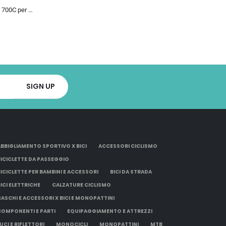
Bicicletta da Strada 700C per Uomo Donna, Bicicletta da Corsa con Freno a Disco 24/27/30 velocità, Telaio in Acciaio ad Al…
ABBIGLIAMENTO SPORTIVO X BICI
ACCESSORI CICLISMO
BICICLETTE DA PASSEGGIO
BICICLETTE PER BAMBINI E ACCESSORI
BICI DA STRADA
BICI ELETTRICHE
CALZATURE CICLISMO
CASCHI E ACCESSORI X BICI E MONOPATTINI
COMPONENTI E PARTI
EQUIPAGGIAMENTO E ATTREZZI
UCI E RIFLETTORI
MONOCICLI
MONOPATTINI
MTB