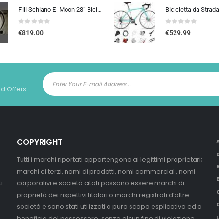
F.lli Schiano E- Moon 28” Bicicletta Elettrica da Città, Bici Elettrica con Pedalata Assistita 250W, City E-bike Unisex Adulto, Batteria Rimovibile 36V 13Ah, SHIMANO 7 velocità, Donna Uomo, Nero
0
out of 5
0
out of 5
€
819.00
€
529.99
nd Offers.
COPYRIGHT
Tutti i marchi riportati appartengono ai legittimi proprietari;
marchi di terzi, nomi di prodotti, nomi commerciali, nomi
i
corporativi e società citati possono essere marchi di
proprietà dei rispettivi titolari o marchi registrati d’altre
società e sono stati utilizzati a puro scopo esplicativo ed a
beneficio del possessore, senza alcun fine di violazione
L