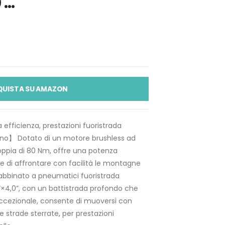
0 …
QUISTA SU AMAZON
efficienza, prestazioni fuoristrada
reno】 Dotato di un motore brushless ad
oppia di 80 Nm, offre una potenza
e di affrontare con facilità le montagne
; abbinato a pneumatici fuoristrada
20“×4,0”, con un battistrada profondo che
ccezionale, consente di muoversi con
e strade sterrate, per prestazioni