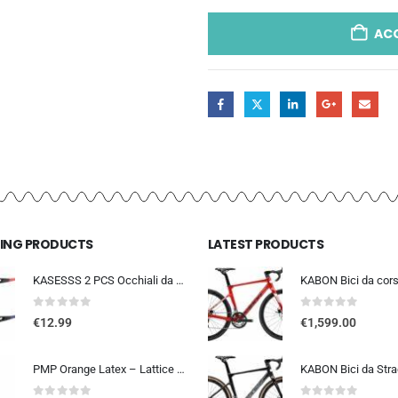
AC
LING PRODUCTS
LATEST PRODUCTS
KASESSS 2 PCS Occhiali da Sole Sportivi, Occhiali da Ciclismo per Uomini Donne, Occhiali da Sole da Ciclismo, UV400 Occhiali
0
out of 5
0
out of 5
€
12.99
€
1,599.00
PMP Orange Latex – Lattice Liquido Sigillante Antiforatura per Coperture Tubeless MTB e STRADA. La Tua Assicurazione Contro l