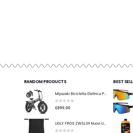
RANDOM PRODUCTS
BEST SEL
Miyazaki Bicicletta Elettrica Pieghevole per Adulti – Ebike con Motore Brushless – Batteria Rimovibile 48V 14Ah – Bicicletta
0
out of 5
€
899.00
UGLY FROG ZWSL09 Nuovi Uomini Traspirante Primavera Autunno A Maniche Corta Ciclismo Body Skinsuit All’aperto Sportswear A…