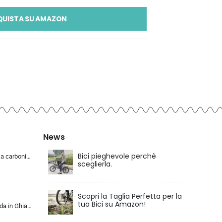
QUISTA SU AMAZON
News
Bici pieghevole perchè
KABON Bici da corsa carbonio, 700C bici da strada T800 Completamente carbonio con Shimano 105 R7000 22 velocità 8.1 KG Leg…
sceglierla.
Scopri la Taglia Perfetta per la
tua Bici su Amazon!
KABON Bici da Strada in Ghiaia di Carbonio, Bicicletta con Telaio in Fibra di Carbonio T800 con Bicicletta da Corsa con Fr…