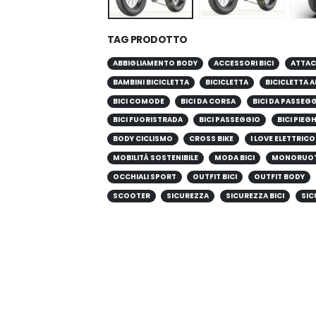
TAG PRODOTTO
ABBIGLIAMENTO BODY
ACCESSORI BICI
ATTAC
BAMBINI BICICLETTA
BICICLETTA
BICICLETTA A
BICI COMODE
BICI DA CORSA
BICI DA PASSEG
BICI FUORISTRADA
BICI PASSEGGIO
BICI PIEG
BODY CICLISMO
CROSS BIKE
I LOVE ELETTRICO
MOBILITÀ SOSTENIBILE
MODA BICI
MONORUO
OCCHIALI SPORT
OUTFIT BICI
OUTFIT BODY
SCOOTER
SICUREZZA
SICUREZZA BICI
SIC