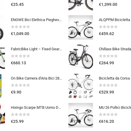
0
out of 5
0
out of 5
€
25.45
€
1,399.00
ENGWE Bici Elettrica Pieghevole, Bicicletta Elettrica da 48V 13Ah Batteria Rimovibile, Autonomia di 50-120 km E-bike，20″×4.0″ Fat Tire 7 Velocità ebike da per Ogni Terreno
0
out of 5
0
out of 5
€
1,049.00
€
459.62
FabricBike Light – Fixed Gear bicicletta, Single Speed Fixie completa mozzo, Telaio in alluminio e forcella, ruote 28, 6 c…
0
out of 5
0
out of 5
€
660.13
€
264.99
On Bike Camera d’Aria Bici 28″ x 1 5/8 x 1 3/8 (700×35-42c) – E.T.R.T.O. 37-622, Alta Resistenza e Tenuta, Compatibile con Pn
0
out of 5
0
out of 5
€
9.90
€
529.99
Hixingo Scarpe MTB Uomo Donna, Graffiti Colorati Stampa Scarpe Mountain Bike Compatibili con Pedali SPD, Unisex Scarpe Ciclis
0
out of 5
0
out of 5
€
25.99
€
616.20