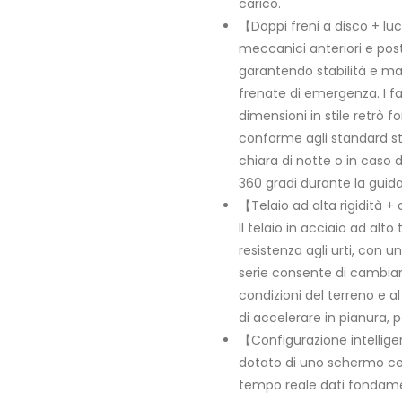
carico.
【Doppi freni a disco + luc
meccanici anteriori e post
garantendo stabilità e ma
frenate di emergenza. I fan
dimensioni in stile retrò 
conforme agli standard st
chiara di notte o in caso 
360 gradi durante la guida
【Telaio ad alta rigidità +
Il telaio in acciaio ad alt
resistenza agli urti, con u
serie consente di cambiar
condizioni del terreno e al
di accelerare in pianura, p
【Configurazione intelligen
dotato di uno schermo cent
tempo reale dati fondamenta