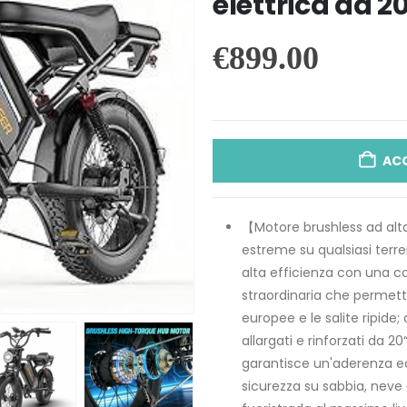
elettrica da 2
€
899.00
AC
【Motore brushless ad alta 
estreme su qualsiasi ter
alta efficienza con una c
straordinaria che permett
europee e le salite ripide
allargati e rinforzati da 
garantisce un'aderenza e
sicurezza su sabbia, neve 