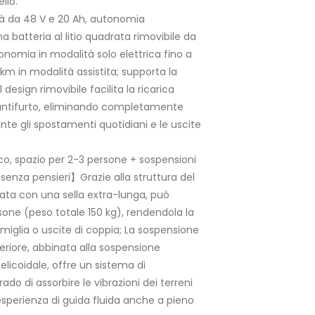
llo.
tà da 48 V e 20 Ah, autonomia
batteria al litio quadrata rimovibile da
onomia in modalità solo elettrica fino a
m in modalità assistita; supporta la
l design rimovibile facilita la ricarica
 antifurto, eliminando completamente
te gli spostamenti quotidiani e le uscite
co, spazio per 2-3 persone + sospensioni
a senza pensieri】Grazie alla struttura del
nata con una sella extra-lunga, può
sone (peso totale 150 kg), rendendola la
amiglia o uscite di coppia; La sospensione
teriore, abbinata alla sospensione
elicoidale, offre un sistema di
o di assorbire le vibrazioni dei terreni
esperienza di guida fluida anche a pieno