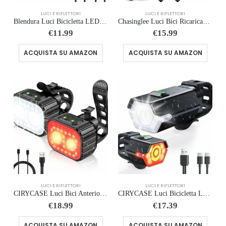
LUCI E RIFLETTORI
LUCI E RIFLETTORI
Blendura Luci Bicicletta LED, Luci Bici Anteriore Posteriori USB Ricaricabili Luci per Bicicletta Luce MTB Adatto per Varie B
Chasinglee Luci Bici Ricaricabili USB,Luci Bicicletta LED Potenti Super Luminoso 2000 Lumens Luce Bici Anteriore e Posteriore
€
11.99
€
15.99
ACQUISTA SU AMAZON
ACQUISTA SU AMAZON
LUCI E RIFLETTORI
LUCI E RIFLETTORI
CIRYCASE Luci Bici Anteriori & Posteriori, USB Ricaricabile Luci Bicicletta LED Super Luminosa, Impermeabile IPX6 Luce Bici,
CIRYCASE Luci Bicicletta LED, Ricaricabili USB Luci Bici Posteriore e Anteriore Avvertimento Lato 360° Rotabile, Alta Luminos
€
18.99
€
17.39
ACQUISTA SU AMAZON
ACQUISTA SU AMAZON