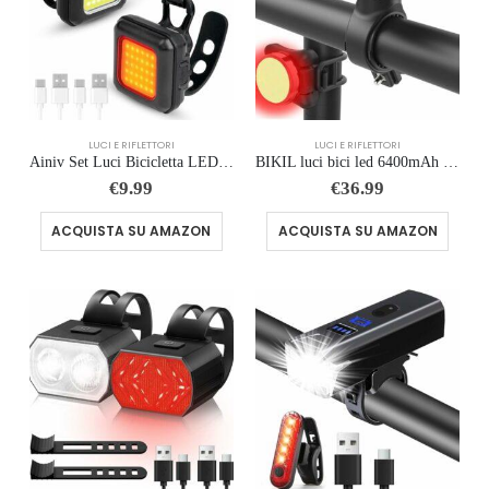
LUCI E RIFLETTORI
LUCI E RIFLETTORI
Ainiv Set Luci Bicicletta LED Ultra Sottile, Luce Bici Anteriore e Posteriore, USB Ricaricabile Luci Bicicletta, Illuminazion
BIKIL luci bici led 6400mAh Ricaricabili USB C Luce Bici Anteriore e Posteriore potente 2400 Lumens Impermeabile IPX5 Set di
€
9.99
€
36.99
ACQUISTA SU AMAZON
ACQUISTA SU AMAZON