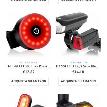
LUCI E RIFLETTORI
LUCI E RIFLETTORI
Daffodil LEC500 Luce Posteriore per Bicicletta a LED Fanale Posteriore USB-C Ricaricabile, Ultraluminosa Luce per Bicicletta
DANSI LED Light Set – Illuminazione per biciclette omologata StVZO con 60, 30 e 15 Lux | Illuminazione per biciclette a LED a
€
12.87
€
14.18
ACQUISTA SU AMAZON
ACQUISTA SU AMAZON