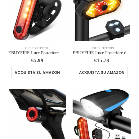
LUCI E RIFLETTORI
LUCI E RIFLETTORI
EBUYFIRE Luce Posteriore Bici da Corsa con 4 Modalità LED, Installazione Senza Attrezzi – USB Ricaricabile, IPX4 Impermeabile
EBUYFIRE Luce Posteriore da Corsa, Luce Posteriore USB Ricaricabile & Impermeabile, 5-6 Modalità di Illuminazione Luci per da
€
5.99
€
15.78
ACQUISTA SU AMAZON
ACQUISTA SU AMAZON