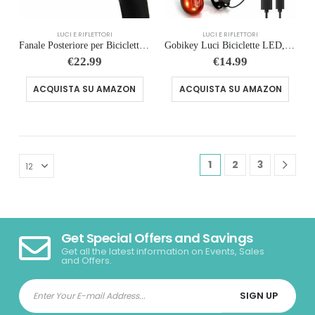
LUCI E RIFLETTORI
LUCI E RIFLETTORI
Fanale Posteriore per Bicicletta, Ricarica USB Fanale Posteriore Freno Intelligente,Luci Posteriori Intelligenti con Rilevame
Gobikey Luci Biciclette LED, Anteriore e Posteriore USB Ricaricabile e Impermeabile IP65, 1200 mAh luci MTB per Uomini Donne,
€
22.99
€
14.99
ACQUISTA SU AMAZON
ACQUISTA SU AMAZON
1
2
3
Get Special Offers and Savings
Get all the latest information on Events, Sales
and Offers.