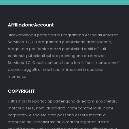
AffiliazioneAccount
Bikewebshop.it partecipa al Programma Associati Amazon
Services LLC, un programma pubblicitario di affiliazione,
progettato per fornire mezzi pubblicitari ai siti affiliati. I
contenuti pubblicati sul sito provengono da Amazon
Services LLC. Questi contenuti sono forniti “cosi’ come sono”
e sono soggetti a modifiche o rimozioni in qualsiasi
momento.
COPYRIGHT
Tutti i marchi riportati appartengono ai legittimi proprietari;
marchi di terzi, nomi di prodotti, nomi commerciali, nomi
corporativi e società citati possono essere marchi di
proprietà dei rispettivi titolari o marchi registrati d’altre
società e sono stati utilizzati a puro scopo esplicativo ed a