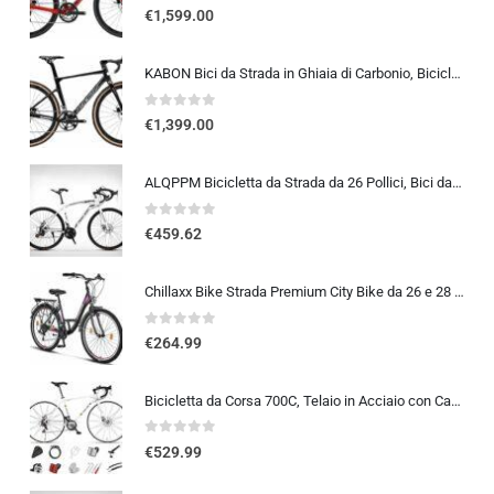
0
out of 5
€
1,599.00
KABON Bici da Strada in Ghiaia di Carbonio, Bicicletta con Telaio in Fibra di Carbonio T800 con Bicicletta da Corsa con Fr…
0
out of 5
€
1,399.00
ALQPPM Bicicletta da Strada da 26 Pollici, Bici da 24 Velocità, Freno a Doppio Disco, Telaio in Acciaio ad Alto Tenore Di …
0
out of 5
€
459.62
Chillaxx Bike Strada Premium City Bike da 26 e 28 pollici, bicicletta per ragazze, ragazzi, uomini e donne, cambio a 21 ma…
0
out of 5
€
264.99
Bicicletta da Corsa 700C, Telaio in Acciaio con Cambio a 24/27/30 Marce, Bicicletta da Strada per Uomo Donna, Bici da Stra…
0
out of 5
€
529.99