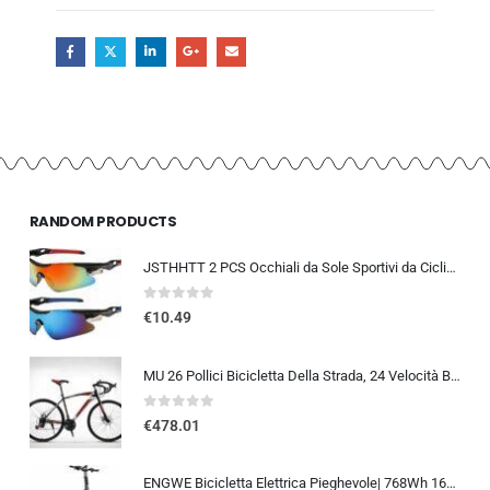
RANDOM PRODUCTS
JSTHHTT 2 PCS Occhiali da Sole Sportivi da Ciclismo,Occhiali da bicicletta antivento,occhiali da ciclismo per uomini donne,pr
0
out of 5
€
10.49
MU 26 Pollici Bicicletta Della Strada, 24 Velocità Bici, Doppio Freno a Disco, Acciaio Al Carbonio Telaio, Strada Di Corsa…
0
out of 5
€
478.01
ENGWE Bicicletta Elettrica Pieghevole| 768Wh 16AH Durata 110KM| 20″×4.0″ Fat Tire|Sensore di Coppia| Sospensione Completa| 8 Velocità| ENGINE Pro 2.0