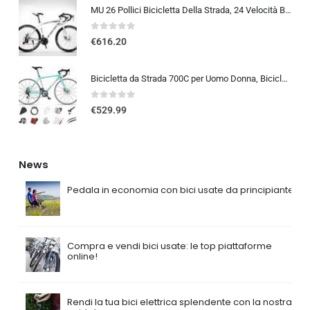
MU 26 Pollici Bicicletta Della Strada, 24 Velocità Bici, Doppio Disco Freno, Acciaio Al Carbonio Telaio, Strada Biciclette…
0
out of 5
€
616.20
Bicicletta da Strada 700C per Uomo Donna, Bicicletta da Corsa con Freno a Disco 24/27/30 velocità, Telaio in Acciaio ad Al…
0
out of 5
€
529.99
News
Pedala in economia con bici usate da principiante
Compra e vendi bici usate: le top piattaforme
online!
Rendi la tua bici elettrica splendente con la nostra