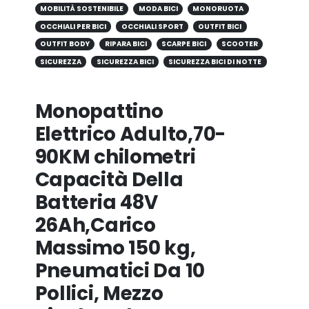
MOBILITÀ SOSTENIBILE
MODA BICI
MONORUOTA
OCCHIALI PER BICI
OCCHIALI SPORT
OUTFIT BICI
OUTFIT BODY
RIPARA BICI
SCARPE BICI
SCOOTER
SICUREZZA
SICUREZZA BICI
SICUREZZA BICI DI NOTTE
Monopattino
Elettrico Adulto,70-
90KM chilometri
Capacità Della
Batteria 48V
26Ah,Carico
Massimo 150 kg,
Pneumatici Da 10
Pollici, Mezzo