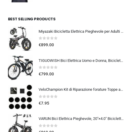
BEST SELLING PRODUCTS
Miyazaki Bicicletta Elettrica Pieghevole per Adulti – Ebike con Motore Brushless – Batteria Rimovibile 48V 14Ah – Bicicletta
0
out of 5
€
899.00
TIGUOWISH Bici Elettrica Uomo e Donna, Bicicletta Elettrica 29 Pollici con Motore Posteriore 250W, Autonomia fino a 90 km,…
0
out of 5
€
799.00
VeloChampion Kit di Riparazione forature Toppe autoadesive per Pneumatici da Bici per Strada, MTB, BMX, ebike | per forature
0
out of 5
€
7.95
VARUN Bici Elettrica Pieghevole, 20″×4.0″ Bicicletta Elettrica da 48V 13Ah Batteria Rimovibile, Autonomia di 60-120 km, Fat B
0
out of 5