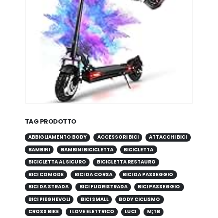
TAG PRODOTTO
ABBIGLIAMENTO BODY
ACCESSORI BICI
ATTACCHI BICI
BAMBINI
BAMBINI BICICLETTA
BICICLETTA
BICICLETTA AL SICURO
BICICLETTA RESTAURO
BICI COMODE
BICI DA CORSA
BICI DA PASSEGGIO
BICI DA STRADA
BICI FUORISTRADA
BICI PASSEGGIO
BICI PIEGHEVOLI
BICI SMALL
BODY CICLISMO
CROSS BIKE
I LOVE ELETTRICO
LUCI
M;TB