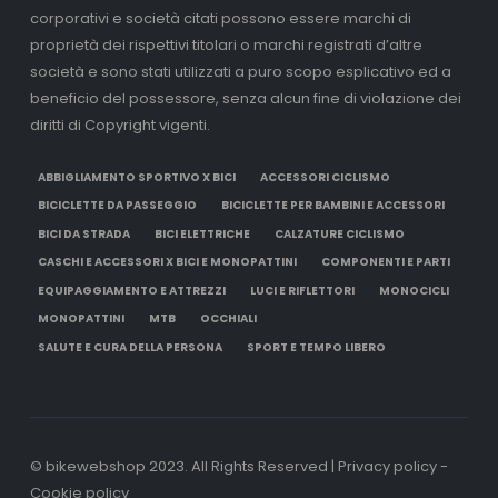
corporativi e società citati possono essere marchi di
proprietà dei rispettivi titolari o marchi registrati d’altre
società e sono stati utilizzati a puro scopo esplicativo ed a
beneficio del possessore, senza alcun fine di violazione dei
diritti di Copyright vigenti.
ABBIGLIAMENTO SPORTIVO X BICI
ACCESSORI CICLISMO
BICICLETTE DA PASSEGGIO
BICICLETTE PER BAMBINI E ACCESSORI
BICI DA STRADA
BICI ELETTRICHE
CALZATURE CICLISMO
CASCHI E ACCESSORI X BICI E MONOPATTINI
COMPONENTI E PARTI
EQUIPAGGIAMENTO E ATTREZZI
LUCI E RIFLETTORI
MONOCICLI
MONOPATTINI
MTB
OCCHIALI
SALUTE E CURA DELLA PERSONA
SPORT E TEMPO LIBERO
© bikewebshop 2023. All Rights Reserved | Privacy policy -
Cookie policy