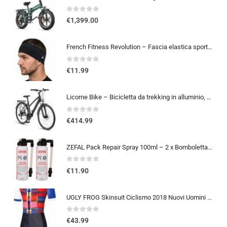
0
out of 5
€
1,399.00
French Fitness Revolution – Fascia elastica sportiva per uomini e donne – corsa, ciclismo, basket, yoga, fitness – fascia per
0
out of 5
€
11.99
Licorne Bike – Bicicletta da trekking in alluminio, da 28 pollici, con cambio a 21 marce, freno a disco, mountain bike, bici
0
out of 5
€
414.99
ZEFAL Pack Repair Spray 100ml – 2 x Bomboletta Ripara Gomme Bici – Gonfia e Ripara Bici – Schrader, Presta e Dunlop – 2 botti
0
out of 5
€
11.90
UGLY FROG Skinsuit Ciclismo 2018 Nuovi Uomini Traspirante Primavera Estate A Maniche Corta Ciclismo Body All’aperto Sports…
0
out of 5
€
43.99