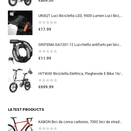
€
869.00
URAQT Luci Bicicletta LED, 9500 Lumen Luci Bici, USB Ricaricabile 12 LED Super Luminosa, IP65 Impermeabile 5+4 modalità, Luce
0
out of 5
€
17.99
GRIFEMA GA1201-12 Lucchetto antifurto per bicicletta con chiave, lucchetto a catena per biciclette, moto, scooter, 120 cm, ne
0
out of 5
€
11.99
HITWAY Bicicletta Elettrica, Pieghevole E Bike 16/20 Pollici, Motore 250W Velocità Massima 25km/h, Batteria Al Litio 36V 9…
0
out of 5
€
699.99
LATEST PRODUCTS
KABON Bici da corsa carbonio, 700C bici da strada T800 Completamente carbonio con Shimano 105 R7000 22 velocità 8.1 KG Leg…