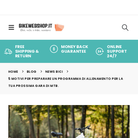
FREE
MONEY BACK
ONLINE
SHIPPING &
GUARANTEE
SUPPORT
RETURN
24/7
HOME
BLOG
NEWS BICI
5 MOTIVI PER PREPARARE UN PROGRAMMA DI ALLENAMENTO PER LA
TUA PROSSIMA GARA DI MTB.