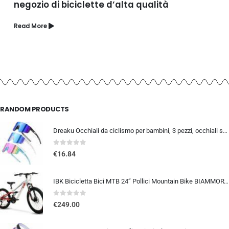
negozio di biciclette d’alta qualità
Read More
RANDOM PRODUCTS
Dreaku Occhiali da ciclismo per bambini, 3 pezzi, occhiali sportivi per bambini, protezione UV400, polarizzati, antivento, pe
0
out of 5
€
16.84
IBK Bicicletta Bici MTB 24” Pollici Mountain Bike BIAMMORTIZZATA Ragazzo Cambio 21 Velocità Freni a Disco
0
out of 5
€
249.00