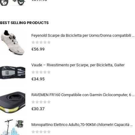
BEST SELLING PRODUCTS
Feyenold Scarpe da Bicicletta per Uomo/Donna compatibili con Peloton,Compatibile con l’installazione Look &SPD SPD-SL Lock Tr
0
out of 5
€
56.99
Vaude – Rivestimento per Scarpe, per Bicicletta, Gaiter
0
out of 5
€
34.95
RAVEMEN FR160 Compatibile con Garmin Ciclocomputer, 6 modalità di illuminazione Ciclismo Accessori per Luce Lampeggiante di a
0
out of 5
€
30.37
Monopattino Elettrico Adulto,70-90KM chilometri Capacità Della Batteria 48V 26Ah,Carico Massimo 150 kg, Pneumatici Da 10 Pollici, Mezzo pieghevole per spostamenti su lunghe distanze