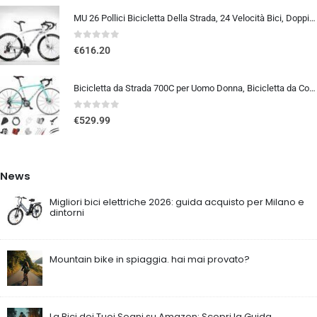
MU 26 Pollici Bicicletta Della Strada, 24 Velocità Bici, Doppio Disco Freno, Acciaio Al Carbonio Telaio, Strada Biciclette…
0
out of 5
€
616.20
Bicicletta da Strada 700C per Uomo Donna, Bicicletta da Corsa con Freno a Disco 24/27/30 velocità, Telaio in Acciaio ad Al…
0
out of 5
€
529.99
News
Migliori bici elettriche 2026: guida acquisto per Milano e
dintorni
Mountain bike in spiaggia. hai mai provato?
La Bici dei Tuoi Sogni su Amazon: Scopri la Guida