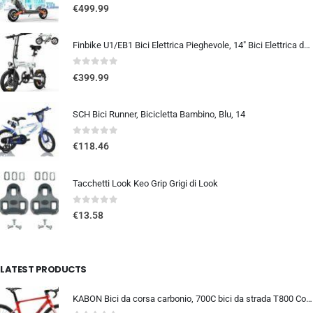
0
out of 5
€
499.99
Finbike U1/EB1 Bici Elettrica Pieghevole, 14″ Bici Elettrica da 280.8 WH Batteria, Autonomia di 40 KM, Motore 250W, E-Bike…
0
out of 5
€
399.99
SCH Bici Runner, Bicicletta Bambino, Blu, 14
0
out of 5
€
118.46
Tacchetti Look Keo Grip Grigi di Look
0
out of 5
€
13.58
LATEST PRODUCTS
KABON Bici da corsa carbonio, 700C bici da strada T800 Completamente carbonio con Shimano 105 R7000 22 velocità 8.1 KG Leg…