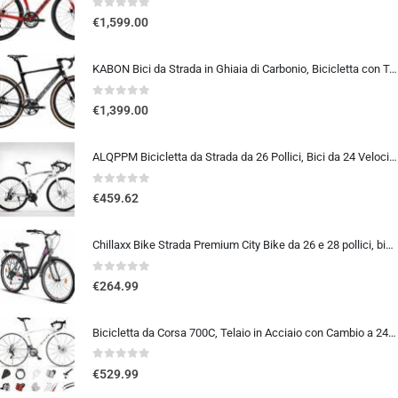
0
out of 5
€
1,599.00
KABON Bici da Strada in Ghiaia di Carbonio, Bicicletta con Telaio in Fibra di Carbonio T800 con Bicicletta da Corsa con Fr…
0
out of 5
€
1,399.00
ALQPPM Bicicletta da Strada da 26 Pollici, Bici da 24 Velocità, Freno a Doppio Disco, Telaio in Acciaio ad Alto Tenore Di …
0
out of 5
€
459.62
Chillaxx Bike Strada Premium City Bike da 26 e 28 pollici, bicicletta per ragazze, ragazzi, uomini e donne, cambio a 21 ma…
0
out of 5
€
264.99
Bicicletta da Corsa 700C, Telaio in Acciaio con Cambio a 24/27/30 Marce, Bicicletta da Strada per Uomo Donna, Bici da Stra…
0
out of 5
€
529.99