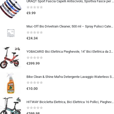
URAQT Sport Fascia Capelli Antiscivolo, Sportiva Fasce per Capelli Sottile Elastico Turbante Fasciaa, Sport Fasce Sottile Uni
0
out of 5
€
9.99
Muc-Off Bio Drivetrain Cleaner, 500 ml – Spray Pulisci Catena Bici e Sgrassatore Catena Bici – Efficace e Biodegradabile – Pe
0
out of 5
€
24.34
YOBACARID Bici Elettrica Pieghevole, 14″ Bici Elettrica da 250W Motore 36V 10.4AH Batteria, Autonomia di 45 KM Bici Pieghe…
0
out of 5
€
399.99
Bike Clean & Shine Mafra Detergente Lavaggio Waterless Senza Acqua per Moto, Scooter, Bici e Monopattini, Lavaggio a Secco, P
0
out of 5
€
10.00
HITWAY Bicicletta Elettrica, Bici Elettrica 16 Pollici, Pieghevole E BIKE Batteria 36V/7,8Ah, Motore 250W, Massima 25km/h,…
0
out of 5
€
599.98