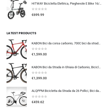
HITWAY Bicicletta Elettrica, Pieghevole E Bike 16/20 Pollici, Motore 250W Velocità Massima 25km/h, Batteria Al Litio 36V 9…
0
out of 5
€
699.99
LATEST PRODUCTS
KABON Bici da corsa carbonio, 700C bici da strada T800 Completamente carbonio con Shimano 105 R7000 22 velocità 8.1 KG Leg…
0
out of 5
€
1,599.00
KABON Bici da Strada in Ghiaia di Carbonio, Bicicletta con Telaio in Fibra di Carbonio T800 con Bicicletta da Corsa con Fr…
0
out of 5
€
1,399.00
ALQPPM Bicicletta da Strada da 26 Pollici, Bici da 24 Velocità, Freno a Doppio Disco, Telaio in Acciaio ad Alto Tenore Di …
0
out of 5
€
459.62