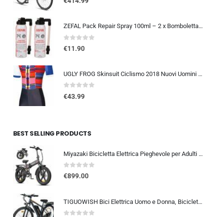
€
414.99
ZEFAL Pack Repair Spray 100ml – 2 x Bomboletta Ripara Gomme Bici – Gonfia e Ripara Bici – Schrader, Presta e Dunlop – 2 botti
0
out of 5
€
11.90
UGLY FROG Skinsuit Ciclismo 2018 Nuovi Uomini Traspirante Primavera Estate A Maniche Corta Ciclismo Body All’aperto Sports…
0
out of 5
€
43.99
BEST SELLING PRODUCTS
Miyazaki Bicicletta Elettrica Pieghevole per Adulti – Ebike con Motore Brushless – Batteria Rimovibile 48V 14Ah – Bicicletta
0
out of 5
€
899.00
TIGUOWISH Bici Elettrica Uomo e Donna, Bicicletta Elettrica 29 Pollici con Motore Posteriore 250W, Autonomia fino a 90 km,…