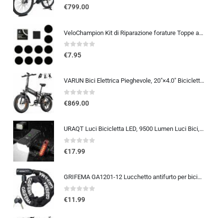
0
out of 5
€
799.00
VeloChampion Kit di Riparazione forature Toppe autoadesive per Pneumatici da Bici per Strada, MTB, BMX, ebike | per forature
0
out of 5
€
7.95
VARUN Bici Elettrica Pieghevole, 20″×4.0″ Bicicletta Elettrica da 48V 13Ah Batteria Rimovibile, Autonomia di 60-120 km, Fat B
0
out of 5
€
869.00
URAQT Luci Bicicletta LED, 9500 Lumen Luci Bici, USB Ricaricabile 12 LED Super Luminosa, IP65 Impermeabile 5+4 modalità, Luce
0
out of 5
€
17.99
GRIFEMA GA1201-12 Lucchetto antifurto per bicicletta con chiave, lucchetto a catena per biciclette, moto, scooter, 120 cm, ne
0
out of 5
€
11.99