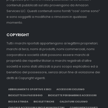
contenuti pubblicati sul sito provengono da Amazon
Services LLC. Questi contenuti sono forniti “cosi’ come sono”
e sono soggetti a modifiche o rimozioni in qualsiasi
momento.
COPYRIGHT
Tutti i marchi riportati appartengono ai legittimi proprietari;
marchi di terzi, nomi di prodotti, nomi commerciali, nomi
corporativi e società citati possono essere marchi di
proprietà dei rispettivi titolari o marchi registrati d’altre
società e sono stati utilizzati a puro scopo esplicativo ed a
beneficio del possessore, senza alcun fine di violazione dei
diritti di Copyright vigenti.
ABBIGLIAMENTO SPORTIVO X BICI
ACCESSORI CICLISMO
BICICLETTE DA PASSEGGIO
BICICLETTE PER BAMBINI E ACCESSORI
BICI DA STRADA
BICI ELETTRICHE
CALZATURE CICLISMO
CASCHI E ACCESSORI X BICI E MONOPATTINI
COMPONENTI E PARTI