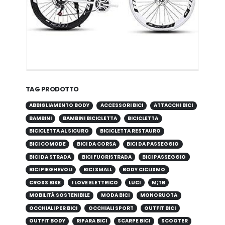
TAG PRODOTTO
ABBIGLIAMENTO BODY
ACCESSORI BICI
ATTACCHI BICI
BAMBINI
BAMBINI BICICLETTA
BICICLETTA
BICICLETTA AL SICURO
BICICLETTA RESTAURO
BICI COMODE
BICI DA CORSA
BICI DA PASSEGGIO
BICI DA STRADA
BICI FUORISTRADA
BICI PASSEGGIO
BICI PIEGHEVOLI
BICI SMALL
BODY CICLISMO
CROSS BIKE
I LOVE ELETTRICO
LUCI
M;TB
MOBILITÀ SOSTENIBILE
MODA BICI
MONORUOTA
OCCHIALI PER BICI
OCCHIALI SPORT
OUTFIT BICI
OUTFIT BODY
RIPARA BICI
SCARPE BICI
SCOOTER