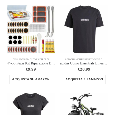
EQUIPAGGIAMENTO E ATTREZZI
ABBIGLIAMENTO SPORTIVO X BICI
44-56 Pezzi Kit Riparazione Bici,Kit Riparazione Camera d’Aria Bici,Toppe Rotonde in Gomma autoadesive,Attrezzo Multifunzione
adidas Uomo Essentials Linear Single Jersey Tee
€
9.99
€
20.99
ACQUISTA SU AMAZON
ACQUISTA SU AMAZON