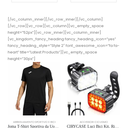
[/vc_column_inner][/vc_row_inner][/vc_column]
[/vc_row][vc_row][vc_column][vc_empty_space
height=”52px”][vc_row_inner][vc_column_inner]
[vc_kingdom_fancy_heading fancy_heading_icon=”yes”
fancy_heading_style=”Style 2″ font_awesome_icon=”fa fa-
heart” title=”Latest Products”][vc_empty_space
height=”30px”]
ABBIGLIAMENTO SPORTIVO X BICI
ACCESSORI CICLISMO
Joma T-Shirt Sportiva da Uomo, 6XS – 3XL – Leggera e Traspirante, Ottimale per la Corsa e fitness – Combi
CIRYCASE Luci Bici Kit, Ricaricabile USB & Impermeabili IP65 Luci Bicicletta LED con Fascio Luminoso Spot & Flood, 8+12 modal