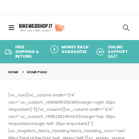
FREE
MONEY BACK
ONLINE
SHIPPING &
GUARANTEE
SUPPORT
RETURN
24/7
HOME
HOME PAGE
[vc_row][vc_column width=”1/4″
css=”.vc_custom_1495881539038{margin-right: 30px
!important;}”][/vc_column][vc_column width=”3/4″
css=”.vc_custom_1496238245404{margin-top: 30px
!important;margin-left: 25px !important;}”]
[vc_kingdom_fancy_heading fancy_heading_icon=”yes”
title=”Deal of the Day” text_align=”left”][vc_empty_space