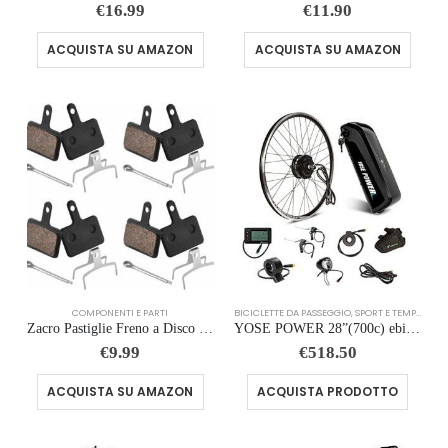
€
16.99
€
11.90
ACQUISTA SU AMAZON
ACQUISTA SU AMAZON
COMPONENTI E PARTI
BICICLETTE DA PASSEGGIO
,
SPORT E TEMPO LIBERO
Zacro Pastiglie Freno a Disco Bici per Tektro Shimano TRP Deore Br-M575 B01s Mt200 M525 M515 T615 T675 M505 M495 M486 M485 –
YOSE POWER 28”(700c) ebike 36V250W Motore Anteriore Bicicletta E-Bike Hub di Conversione Kit con Controller Integrato HL Plus 36V 15.6Ah Batteria FAI DA TE E-bike Display LCD
€
9.99
€
518.50
ACQUISTA SU AMAZON
ACQUISTA PRODOTTO