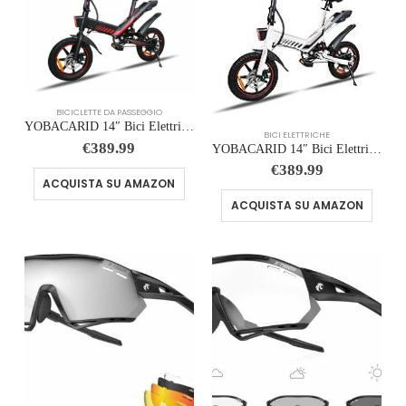
BICICLETTE DA PASSEGGIO
YOBACARID 14″ Bici Elettrica Pieghevole, 36V 6.0AH Batteria 250W Motore, Fino a 25-35km, Freni a Doppio Disco e Velocità Mass
BICI ELETTRICHE
€
389.99
YOBACARID 14″ Bici Elettrica Pieghevole, 36V 6.0AH Batteria 250W Motore, Fino a 25-35km, Freni a Doppio Disco e Velocità M…
€
389.99
ACQUISTA SU AMAZON
ACQUISTA SU AMAZON