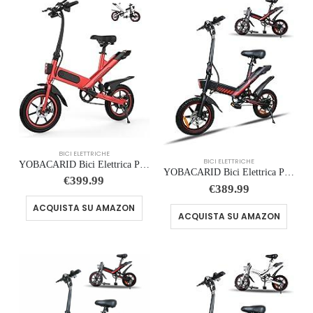
BICI ELETTRICHE
BICI ELETTRICHE
YOBACARID Bici Elettrica Pieghevole, 14″ Bici Elettrica da 250W Motore 36V 10.4AH Batteria, Autonomia di 45 KM Bici Pieghe…
YOBACARID Bici Elettrica Pieghevole, 14″ Bici Elettrica da 250W Motore 36V 10.4AH Batteria, Autonomia di 45 KM Bici Pieghe…
€
399.99
€
389.99
ACQUISTA SU AMAZON
ACQUISTA SU AMAZON