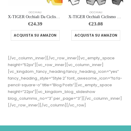
OCCHIALI
OCCHIALI
X-TIGER Occhiali Da Ciclismo,Polarizzati per TR90 Occhiali Bici MTB Con 5 Lenti intercambiabili per Ciclismo Corsa Pesca Guid
X-TIGER Occhiali Ciclismo Fotocromatici TR90 Occhiali Da Sole Sportivi UV400 PC Lenti Trasparenti Uomo Donna Bici MTB…
€
24.39
€
23.08
ACQUISTA SU AMAZON
ACQUISTA SU AMAZON
[/vc_column_inner][/vc_row_inner][vc_empty_space
height=”52px”][vc_row_inner][vc_column_inner]
[vc_kingdom_fancy_heading fancy_heading_icon=”yes”
fancy_heading_style=”Style 2″ font_awesome_icon=”fa fa-
pencil-square-o” title=”Blog Posts”][vc_empty_space
height=”22px”][vc_kingdom_blog_slideshow
blog_columms_no=”3″ per_page=”3″][/vc_column_inner]
[/vc_row_inner][/vc_column][/vc_row]