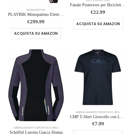
LUCI E RIFLETTORI
Fanale Posteriore per Bicicletta, Ricarica USB Fanale Posteriore Freno Intelligente,Luci Posteriori Intelligenti con Rilevame
MONOPATTINI
€
22.99
PLAYBIK Monopattino Elettrico Adulto, Batteria 48V 15Ah, Autonomia 50-55 km, Monopattino Elettrici Pieghevole con Potente …
€
299.99
ACQUISTA SU AMAZON
ACQUISTA SU AMAZON
ABBIGLIAMENTO SPORTIVO X BICI
CMP T-Shirt Girocollo con Logo – 39T7117P
€
7.99
ABBIGLIAMENTO SPORTIVO X BICI
Schöffel Lurreta Giacca Donna