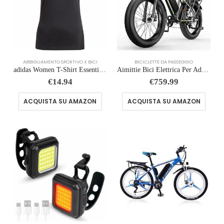
ABBIGLIAMENTO SPORTIVO X BICI
BICICLETTE DA PASSEGGIO
adidas Women T-Shirt Essentials Linear Cotton
Aimittie Bici Elettrica Per Adulti Da 20/26″, 7 Velocità con Bicicletta Elettrica 48V 15/18/25Ah, 25km/h & Autonomia di 8…
€
14.94
€
759.99
ACQUISTA SU AMAZON
ACQUISTA SU AMAZON