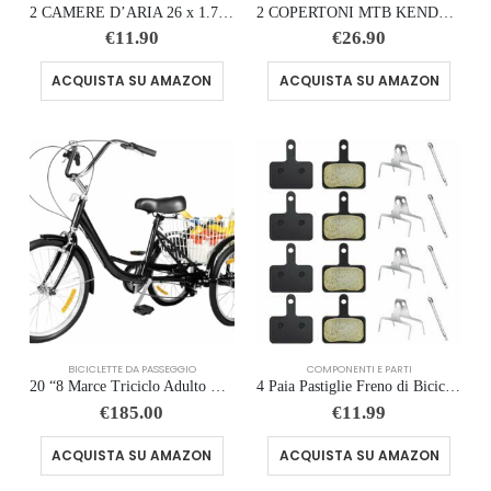
2 CAMERE D’ARIA 26 x 1.75/1.90/2.125 CON VALVOLA REGINA ITALIA PER CITY BIKE BICI BICICLETTA MOUNTAIN BIKE MTB
2 COPERTONI MTB KENDA 26 X 1.95 (50-559) K 831 + 2 CAMERE D’ARIA MOUNTAIN BIKE BICI MTB
€
11.90
€
26.90
ACQUISTA SU AMAZON
ACQUISTA SU AMAZON
BICICLETTE DA PASSEGGIO
COMPONENTI E PARTI
20 “8 Marce Triciclo Adulto Con 3 Ruote E Grande Cestino Di Alta Qualità Nero Bianco Bici Cestino Pieghevole Cruiser Biciclet
4 Paia Pastiglie Freno di Bicicletta per B01s TRP Tektro Deore, Pastiglie Freni Bici MTB a Disco in Resina Semimetallo
€
185.00
€
11.99
ACQUISTA SU AMAZON
ACQUISTA SU AMAZON