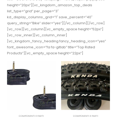
height=”20px”][vc_kingdom_amazon_top_deals
list_type=”grid” per_page=”3″
kd_display_columns_grid=”1″ save_percent=”40″
query_string=”Bike” slider=”yes”][/vc_column][/vc_row]
[vc_row][vc_column][vc_empty_space height=”52px”]
[vc_row_inner][vc_column_inner]
[vc_kingdom_fancy_heading fancy_heading_icon=”yes”
font_awesome_icon=”fa fa-gitlab” title=”Top Rated
Products”][vc_empty_space height=”22px”]
COMPONENTI E PARTI
COMPONENTI E PARTI