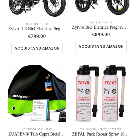
BICI ELETTRICHE
BICI ELETTRICHE
Zylvro Bici Elettrica Pieghevole per Adulti, Motore Potente, 20″×4.0″ Fat Tire, 48V Batteria, 7 Velocità, Autonomia 40-110…
Zylvro U3 Bici Elettrica Pieghevole Adulti, Bicicletta Elettrica con 48V 13Ah Batteria, 20″*3,0″ Fat Tire Ebike, 7 Velocit…
€
899.00
€
799.00
ACQUISTA SU AMAZON
ACQUISTA SU AMAZON
ACCESSORI CICLISMO
EQUIPAGGIAMENTO E ATTREZZI
ZUAPEV® Telo Copri Bicicletta da Esterno Impermeabile, Telo Copribicicletta Esterno 210D Copertura Biciclette, Copribici Piog
ZEFAL Pack Repair Spray 100ml – 2 x Bomboletta Ripara Gomme Bici – Gonfia e Ripara Bici – Schrader, Presta e Dunlop – 2 botti