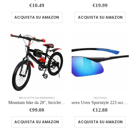
€
10.49
€
19.99
ACQUISTA SU AMAZON
ACQUISTA SU AMAZON
BICICLETTE DA PASSEGGIO
OCCHIALI
Mountain bike da 20″, bicicletta per bambini con parafanghi, 7 marce, per ragazzi e ragazze, in acciaio al carbonio, idea reg
uvex Uvex Sportstyle 223 occhiali sportivi Unisex – Adulto (Pacco da 1)
€
99.00
€
12.88
ACQUISTA SU AMAZON
ACQUISTA SU AMAZON