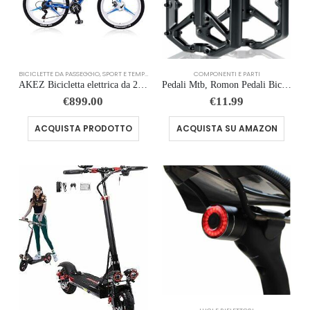
BICICLETTE DA PASSEGGIO
,
SPORT E TEMPO LIBERO
COMPONENTI E PARTI
AKEZ Bicicletta elettrica da 26 pollici e da uomo 36V batteria al litio rimovibile, bicicletta elettrica da corsa, e-bike per ciclismo all’aperto (blu)
Pedali Mtb, Romon Pedali Bicicletta Alluminio di Alta Qualità e Cuscinetto du Sigillato, Pedali Piatti 9/16 Lavorati a CNC co
€
899.00
€
11.99
ACQUISTA PRODOTTO
ACQUISTA SU AMAZON