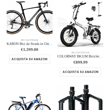
BICI DA STRADA
KABON Bici da Strada in Ghiaia di Carbonio, Bicicletta con Telaio in Fibra di Carbonio T800 con Bicicletta da Corsa con Fr…
€
1,399.00
BICI ELETTRICHE
COLORWAY BK11M Bicicletta elettrica pieghevole, 20″×3.0″ Fat Tire, 7 Velocità, batteria Rimovibile da 36 V 12 Ah, motore d…
ACQUISTA SU AMAZON
€
899.99
ACQUISTA SU AMAZON