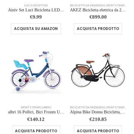
LUCI E RIFLETTORI
BICICLETTE DA PASSEGGIO
,
SPORT E TEMPO LIBERO
Ainiv Set Luci Bicicletta LED Ultra Sottile, Luce Bici Anteriore e Posteriore, USB Ricaricabile Luci Bicicletta, Illuminazion
AKEZ Bicicletta elettrica da 26 pollici e da uomo 36V batteria al litio rimovibile, bicicletta elettrica da corsa, e-bike per ciclismo all’aperto (blu)
€
9.99
€
899.00
ACQUISTA SU AMAZON
ACQUISTA PRODOTTO
SPORT E TEMPO LIBERO
BICICLETTE DA PASSEGGIO
,
SPORT E TEMPO LIBERO
albri 16 Pollici, Bici Frozen Unisex Bambino, Bianco/Azzurro
Alpina Bike Donna Bicicletta, Nero, 26
€
140.12
€
210.85
ACQUISTA PRODOTTO
ACQUISTA PRODOTTO