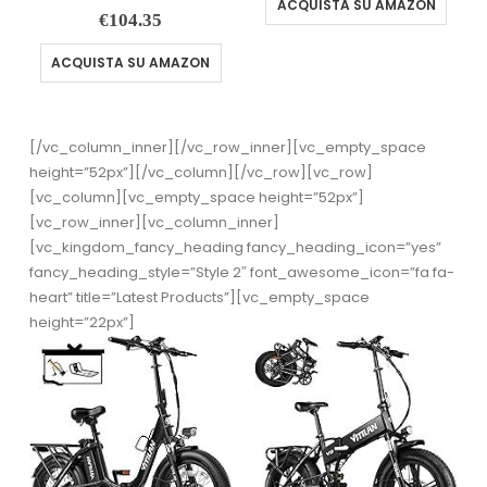
ACQUISTA SU AMAZON
€
104.35
ACQUISTA SU AMAZON
[/vc_column_inner][/vc_row_inner][vc_empty_space
height=”52px”][/vc_column][/vc_row][vc_row]
[vc_column][vc_empty_space height=”52px”]
[vc_row_inner][vc_column_inner]
[vc_kingdom_fancy_heading fancy_heading_icon=”yes”
fancy_heading_style=”Style 2″ font_awesome_icon=”fa fa-
heart” title=”Latest Products”][vc_empty_space
height=”22px”]