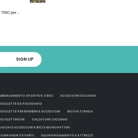
Bicicletta da Strada 700C per Uomo Donna, Bicicletta da Corsa con Freno a Disco 24/27/30 velocità, Telaio in Acciaio ad Al…
ABBIGLIAMENTO SPORTIVO X BICI
ACCESSORI CICLISMO
BICICLETTE DA PASSEGGIO
BICICLETTE PER BAMBINI E ACCESSORI
BICI DA STRADA
BICI ELETTRICHE
CALZATURE CICLISMO
CASCHI E ACCESSORI X BICI E MONOPATTINI
COMPONENTI E PARTI
EQUIPAGGIAMENTO E ATTREZZI