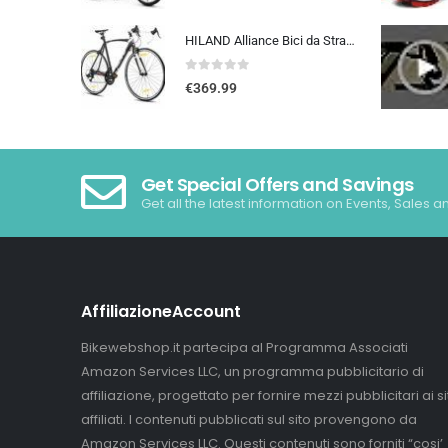
HILAND Alliance Bici da Strada 28”, 14 Velocità, Telaio in Alluminio da 49/53/57 cm, 700C Bicicletta da Città e da Pendola…
0
out of 5
€
369.99
Get Special Offers and Savings
Get all the latest information on Events, Sales a
AffiliazioneAccount
Bikewebshop.it partecipa al Programma Associati
Amazon Services LLC, un programma pubblicitario di
affiliazione, progettato per fornire mezzi pubblicitari ai sit
affiliati. I contenuti pubblicati sul sito provengono da
Amazon Services LLC. Questi contenuti sono forniti “cosi’