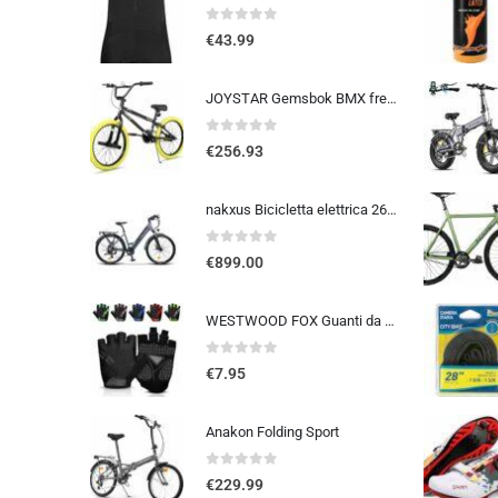
0
out of 5
€
43.99
JOYSTAR Gemsbok BMX freestyle da 20/24 pollici per bambini dai 9 ai 14 anni, mountain bike da 20/24 pollici per bambini
0
out of 5
€
256.93
nakxus Bicicletta elettrica 26M208, bicicletta elettrica da 26″, da trekking, con batteria al litio da 36 V, 12,5 Ah, fino a 100 KM, motore da 250 W, compatibile con l’UE, colore: grigio
0
out of 5
€
899.00
WESTWOOD FOX Guanti da ciclismo per uomo e donna, guanti unisex con imbottitura in gel antiscivolo, traspiranti, con palmo pe
0
out of 5
€
7.95
Anakon Folding Sport
0
out of 5
€
229.99