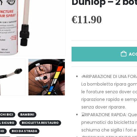
Dunlop – 2 bot
€
11.90
AC
🚲RIPARAZIONE DI UNA FOR
La bomboletta ripara gom
le forature senza dover c
riparazione rapida e semp
senza dover riparare.
⌛RIPARAZIONE RAPIDA: Ques
CHI BICI
BAMBINI
pneumatici da bicicletta 
L SICURO
BICICLETTA RESTAURO
schiuma che sigilla i for
GIO
BICI DA STRADA