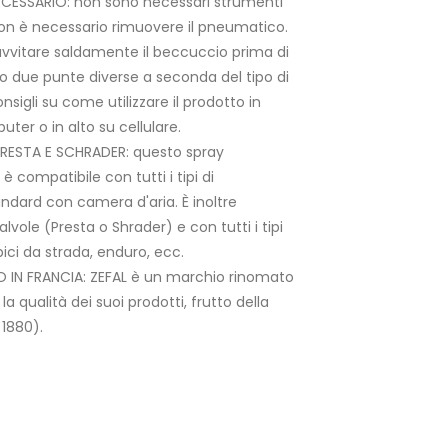
ESSARIO: non sono necessari strumenti
 non è necessario rimuovere il pneumatico.
 avvitare saldamente il beccuccio prima di
ono due punte diverse a seconda del tipo di
onsigli su come utilizzare il prodotto in
ter o in alto su cellulare.
RESTA E SCHRADER: questo spray
è compatibile con tutti i tipi di
ndard con camera d'aria. È inoltre
vole (Presta o Shrader) e con tutti i tipi
 bici da strada, enduro, ecc.
N FRANCIA: ZEFAL è un marchio rinomato
 la qualità dei suoi prodotti, frutto della
 1880).