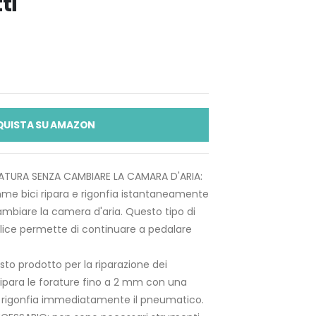
ti
QUISTA SU AMAZON
ATURA SENZA CAMBIARE LA CAMARA D'ARIA:
me bici ripara e rigonfia istantaneamente
ambiare la camera d'aria. Questo tipo di
lice permette di continuare a pedalare
to prodotto per la riparazione dei
ripara le forature fino a 2 mm con una
i e rigonfia immediatamente il pneumatico.