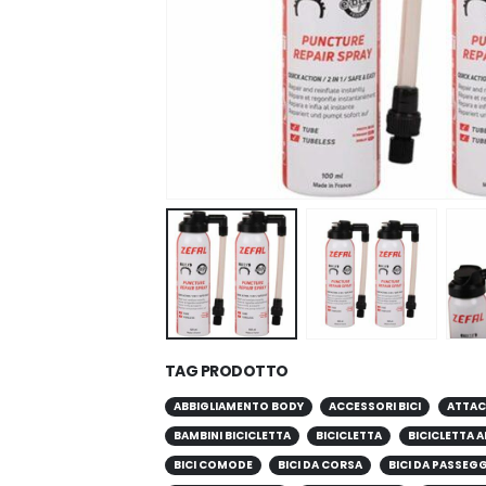
TAG PRODOTTO
ABBIGLIAMENTO BODY
ACCESSORI BICI
ATTAC
BAMBINI BICICLETTA
BICICLETTA
BICICLETTA A
BICI COMODE
BICI DA CORSA
BICI DA PASSEG