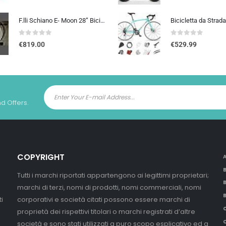
F.lli Schiano E- Moon 28” Bicicletta Elettrica da Città, Bici Elettrica con Pedalata Assistita 250W, City E-bike Unisex Adulto, Batteria Rimovibile 36V 13Ah, SHIMANO 7 velocità, Donna Uomo, Nero
0
out of 5
0
out of 5
€
819.00
€
529.99
nd Offers.
COPYRIGHT
Tutti i marchi riportati appartengono ai legittimi proprietari;
marchi di terzi, nomi di prodotti, nomi commerciali, nomi
i
corporativi e società citati possono essere marchi di
proprietà dei rispettivi titolari o marchi registrati d’altre
società e sono stati utilizzati a puro scopo esplicativo ed a