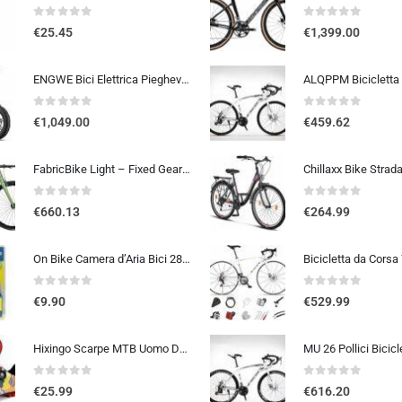
0
out of 5
0
out of 5
€
25.45
€
1,399.00
ENGWE Bici Elettrica Pieghevole, Bicicletta Elettrica da 48V 13Ah Batteria Rimovibile, Autonomia di 50-120 km E-bike，20″×4.0″ Fat Tire 7 Velocità ebike da per Ogni Terreno
0
out of 5
0
out of 5
€
1,049.00
€
459.62
FabricBike Light – Fixed Gear bicicletta, Single Speed Fixie completa mozzo, Telaio in alluminio e forcella, ruote 28, 6 c…
0
out of 5
0
out of 5
€
660.13
€
264.99
On Bike Camera d’Aria Bici 28″ x 1 5/8 x 1 3/8 (700×35-42c) – E.T.R.T.O. 37-622, Alta Resistenza e Tenuta, Compatibile con Pn
0
out of 5
0
out of 5
€
9.90
€
529.99
Hixingo Scarpe MTB Uomo Donna, Graffiti Colorati Stampa Scarpe Mountain Bike Compatibili con Pedali SPD, Unisex Scarpe Ciclis
0
out of 5
0
out of 5
€
25.99
€
616.20