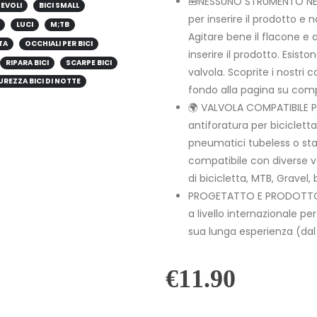
🧰NESSUNO STRUMENTO NEC
HEVOLI
BICI SMALL
per inserire il prodotto e
LUCI
M;TB
Agitare bene il flacone e
TA
OCCHIALI PER BICI
inserire il prodotto. Esist
RIPARA BICI
SCARPE BICI
valvola. Scoprite i nostri c
UREZZA BICI DI NOTTE
fondo alla pagina su compu
🌍 VALVOLA COMPATIBILE P
antiforatura per bicicletta 
pneumatici tubeless o sta
compatibile con diverse val
di bicicletta, MTB, Gravel,
PROGETATTO E PRODOTTO I
a livello internazionale per
sua lunga esperienza (dal
€
11.90