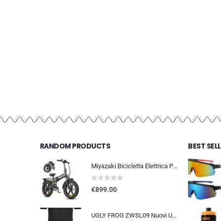
RANDOM PRODUCTS
BEST SEL
Miyazaki Bicicletta Elettrica Pieghevole per Adulti – Ebike con Motore Brushless – Batteria Rimovibile 48V 14Ah – Bicicletta
0
out of 5
€
899.00
UGLY FROG ZWSL09 Nuovi Uomini Traspirante Primavera Autunno A Maniche Corta Ciclismo Body Skinsuit All’aperto Sportswear A…