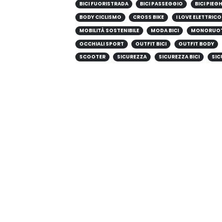
BICI FUORISTRADA
BICI PASSEGGIO
BICI PIEG
BODY CICLISMO
CROSS BIKE
I LOVE ELETTRICO
MOBILITÀ SOSTENIBILE
MODA BICI
MONORUO
OCCHIALI SPORT
OUTFIT BICI
OUTFIT BODY
SCOOTER
SICUREZZA
SICUREZZA BICI
SIC