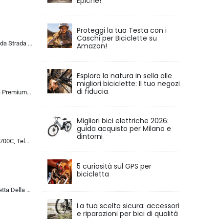
Epiche!
Proteggi la tua Testa con i
Caschi per Biciclette su
ALQPPM Bicicletta da Strada da 26 Pollici, Bici da 24 Velocità, Freno a Doppio Disco, Telaio in Acciaio ad Alto Tenore Di …
Amazon!
Esplora la natura in sella alle
migliori biciclette: Il tuo negozio
di fiducia
Chillaxx Bike Strada Premium City Bike da 26 e 28 pollici, bicicletta per ragazze, ragazzi, uomini e donne, cambio a 21 ma…
Migliori bici elettriche 2026:
guida acquisto per Milano e
dintorni
Bicicletta da Corsa 700C, Telaio in Acciaio con Cambio a 24/27/30 Marce, Bicicletta da Strada per Uomo Donna, Bici da Stra…
5 curiosità sul GPS per
bicicletta
MU 26 Pollici Bicicletta Della Strada, 24 Velocità Bici, Doppio Disco Freno, Acciaio Al Carbonio Telaio, Strada Biciclette…
La tua scelta sicura: accessori
e riparazioni per bici di qualità