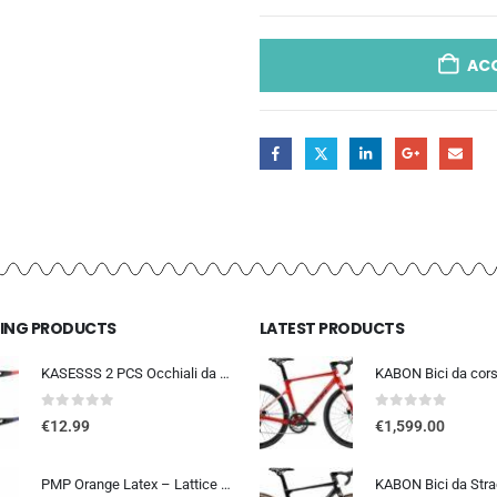
AC
LING PRODUCTS
LATEST PRODUCTS
KASESSS 2 PCS Occhiali da Sole Sportivi, Occhiali da Ciclismo per Uomini Donne, Occhiali da Sole da Ciclismo, UV400 Occhiali
0
out of 5
0
out of 5
€
12.99
€
1,599.00
PMP Orange Latex – Lattice Liquido Sigillante Antiforatura per Coperture Tubeless MTB e STRADA. La Tua Assicurazione Contro l