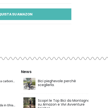
QUISTA SU AMAZON
News
Bici pieghevole perchè
KABON Bici da corsa carbonio, 700C bici da strada T800 Completamente carbonio con Shimano 105 R7000 22 velocità 8.1 KG Leg…
sceglierla.
Scopri le Top Bici da Montagna
su Amazon e Vivi Avventure
KABON Bici da Strada in Ghiaia di Carbonio, Bicicletta con Telaio in Fibra di Carbonio T800 con Bicicletta da Corsa con Fr…