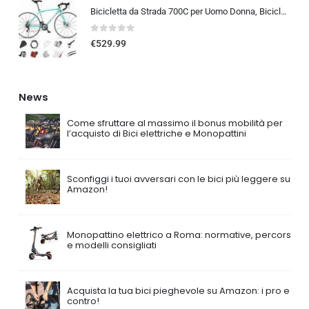
Bicicletta da Strada 700C per Uomo Donna, Bicicletta da Corsa con Freno a Disco 24/27/30 velocità, Telaio in Acciaio ad Al…
0
out of 5
€
529.99
News
Come sfruttare al massimo il bonus mobilità per
l’acquisto di Bici elettriche e Monopattini
Sconfiggi i tuoi avversari con le bici più leggere su
Amazon!
Monopattino elettrico a Roma: normative, percorsi
e modelli consigliati
Acquista la tua bici pieghevole su Amazon: i pro e i
contro!