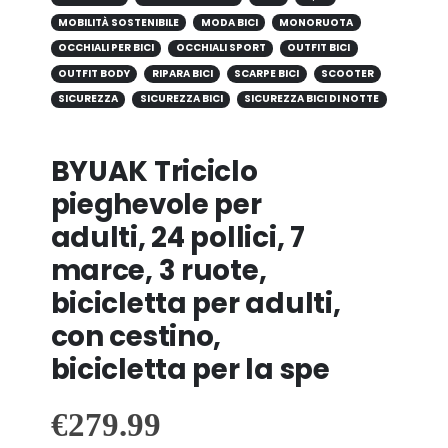
MOBILITÀ SOSTENIBILE
MODA BICI
MONORUOTA
OCCHIALI PER BICI
OCCHIALI SPORT
OUTFIT BICI
OUTFIT BODY
RIPARA BICI
SCARPE BICI
SCOOTER
SICUREZZA
SICUREZZA BICI
SICUREZZA BICI DI NOTTE
BYUAK Triciclo
pieghevole per
adulti, 24 pollici, 7
marce, 3 ruote,
bicicletta per adulti,
con cestino,
bicicletta per la spe
€
279.99