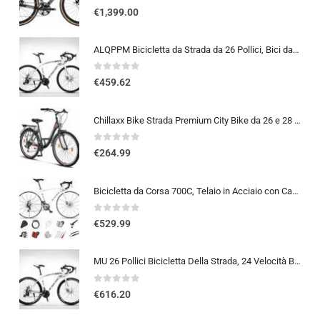
0
out of 5
€
1,399.00
ALQPPM Bicicletta da Strada da 26 Pollici, Bici da 24 Velocità, Freno a Doppio Disco, Telaio in Acciaio ad Alto Tenore Di …
0
out of 5
€
459.62
Chillaxx Bike Strada Premium City Bike da 26 e 28 pollici, bicicletta per ragazze, ragazzi, uomini e donne, cambio a 21 ma…
0
out of 5
€
264.99
Bicicletta da Corsa 700C, Telaio in Acciaio con Cambio a 24/27/30 Marce, Bicicletta da Strada per Uomo Donna, Bici da Stra…
0
out of 5
€
529.99
MU 26 Pollici Bicicletta Della Strada, 24 Velocità Bici, Doppio Disco Freno, Acciaio Al Carbonio Telaio, Strada Biciclette…
0
out of 5
€
616.20