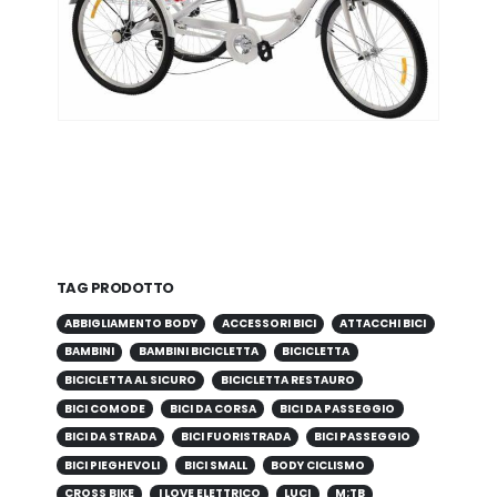
TAG PRODOTTO
ABBIGLIAMENTO BODY
ACCESSORI BICI
ATTACCHI BICI
BAMBINI
BAMBINI BICICLETTA
BICICLETTA
BICICLETTA AL SICURO
BICICLETTA RESTAURO
BICI COMODE
BICI DA CORSA
BICI DA PASSEGGIO
BICI DA STRADA
BICI FUORISTRADA
BICI PASSEGGIO
BICI PIEGHEVOLI
BICI SMALL
BODY CICLISMO
CROSS BIKE
I LOVE ELETTRICO
LUCI
M;TB