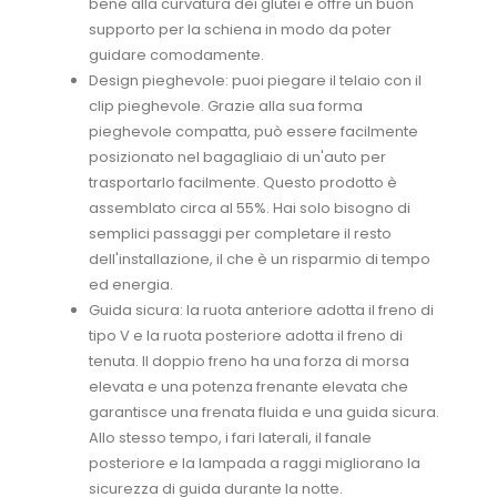
bene alla curvatura dei glutei e offre un buon
supporto per la schiena in modo da poter
guidare comodamente.
Design pieghevole: puoi piegare il telaio con il
clip pieghevole. Grazie alla sua forma
pieghevole compatta, può essere facilmente
posizionato nel bagagliaio di un'auto per
trasportarlo facilmente. Questo prodotto è
assemblato circa al 55%. Hai solo bisogno di
semplici passaggi per completare il resto
dell'installazione, il che è un risparmio di tempo
ed energia.
Guida sicura: la ruota anteriore adotta il freno di
tipo V e la ruota posteriore adotta il freno di
tenuta. Il doppio freno ha una forza di morsa
elevata e una potenza frenante elevata che
garantisce una frenata fluida e una guida sicura.
Allo stesso tempo, i fari laterali, il fanale
posteriore e la lampada a raggi migliorano la
sicurezza di guida durante la notte.