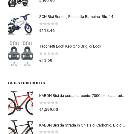
€
399.99
SCH Bici Runner, Bicicletta Bambino, Blu, 14
0
out of 5
€
118.46
Tacchetti Look Keo Grip Grigi di Look
0
out of 5
€
13.58
LATEST PRODUCTS
KABON Bici da corsa carbonio, 700C bici da strada T800 Completamente carbonio con Shimano 105 R7000 22 velocità 8.1 KG Leg…
0
out of 5
€
1,599.00
KABON Bici da Strada in Ghiaia di Carbonio, Bicicletta con Telaio in Fibra di Carbonio T800 con Bicicletta da Corsa con Fr…