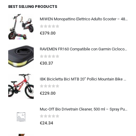
BEST SELLING PRODUCTS
MIWEN Monopattino Elettrico Adulto Scooter – 48V 18Ah 45-55KM di Autonomia monopattino elettrico adulti 11/10.5 Pollici mo…
0
out of 5
€
379.00
RAVEMEN FR160 Compatibile con Garmin Ciclocomputer, 6 modalità di illuminazione Ciclismo Accessori per Luce Lampeggiante di a
0
out of 5
€
30.37
IBK Bicicletta Bici MTB 20” Pollici Mountain Bike BIAMMORTIZZATA Ragazzo Cambio 21 Velocità Freni a Disco Rossa
0
out of 5
€
229.00
Muc-Off Bio Drivetrain Cleaner, 500 ml – Spray Pulisci Catena Bici e Sgrassatore Catena Bici – Efficace e Biodegradabile – Pe
0
out of 5
€
24.34