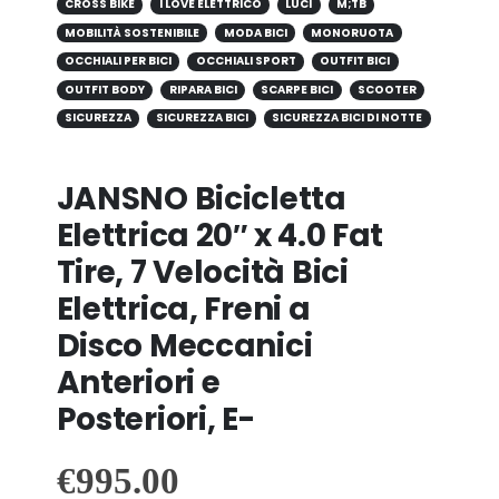
CROSS BIKE
I LOVE ELETTRICO
LUCI
M;TB
MOBILITÀ SOSTENIBILE
MODA BICI
MONORUOTA
OCCHIALI PER BICI
OCCHIALI SPORT
OUTFIT BICI
OUTFIT BODY
RIPARA BICI
SCARPE BICI
SCOOTER
SICUREZZA
SICUREZZA BICI
SICUREZZA BICI DI NOTTE
JANSNO Bicicletta
Elettrica 20″ x 4.0 Fat
Tire, 7 Velocità Bici
Elettrica, Freni a
Disco Meccanici
Anteriori e
Posteriori, E-
€
995.00