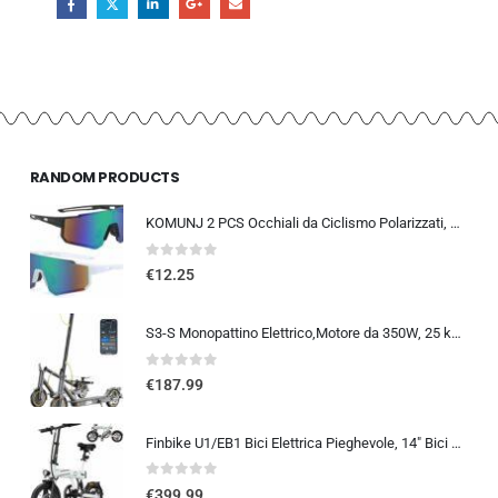
RANDOM PRODUCTS
KOMUNJ 2 PCS Occhiali da Ciclismo Polarizzati, Occhiali da Sole Sportivi, Occhiali da Ciclismo Polarizzati da Uomo e Donna, A
0
out of 5
€
12.25
S3-S Monopattino Elettrico,Motore da 350W, 25 km/h, 30-35KM di Autonomia, Turn Signal, 8.5″ Scooter Elettrico Pieghevole y…
0
out of 5
€
187.99
Finbike U1/EB1 Bici Elettrica Pieghevole, 14″ Bici Elettrica da 280.8 WH Batteria, Autonomia di 40 KM, Motore 250W, E-Bike…
0
out of 5
€
399.99