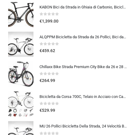
KABON Bici da Strada in Ghiaia di Carbonio, Bicicletta con Telaio in Fibra di Carbonio T800 con Bicicletta da Corsa con Fr…
0
out of 5
€
1,399.00
ALQPPM Bicicletta da Strada da 26 Pollici, Bici da 24 Velocità, Freno a Doppio Disco, Telaio in Acciaio ad Alto Tenore Di …
0
out of 5
€
459.62
Chillaxx Bike Strada Premium City Bike da 26 e 28 pollici, bicicletta per ragazze, ragazzi, uomini e donne, cambio a 21 ma…
0
out of 5
€
264.99
Bicicletta da Corsa 700C, Telaio in Acciaio con Cambio a 24/27/30 Marce, Bicicletta da Strada per Uomo Donna, Bici da Stra…
0
out of 5
€
529.99
MU 26 Pollici Bicicletta Della Strada, 24 Velocità Bici, Doppio Disco Freno, Acciaio Al Carbonio Telaio, Strada Biciclette…