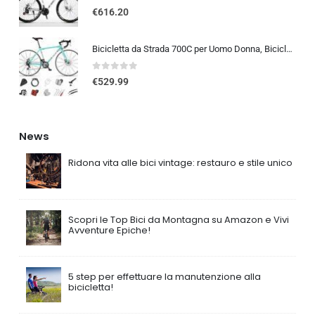
0
out of 5
€
616.20
Bicicletta da Strada 700C per Uomo Donna, Bicicletta da Corsa con Freno a Disco 24/27/30 velocità, Telaio in Acciaio ad Al…
0
out of 5
€
529.99
News
Ridona vita alle bici vintage: restauro e stile unico
Scopri le Top Bici da Montagna su Amazon e Vivi
Avventure Epiche!
5 step per effettuare la manutenzione alla
bicicletta!