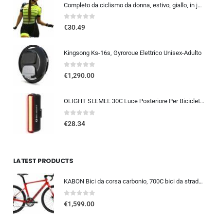
Completo da ciclismo da donna, estivo, giallo, in jersey, taglia XS-3XL
0
out of 5
€
30.49
Kingsong Ks-16s, Gyroroue Elettrico Unisex-Adulto
0
out of 5
€
1,290.00
OLIGHT SEEMEE 30C Luce Posteriore Per Bicicletta LED 30 LUMEN Torcia Bici Rossa 5 Modalità Impermeabile IPX6 TYPE-C Fanale Po
0
out of 5
€
28.34
LATEST PRODUCTS
KABON Bici da corsa carbonio, 700C bici da strada T800 Completamente carbonio con Shimano 105 R7000 22 velocità 8.1 KG Leg…
0
out of 5
€
1,599.00