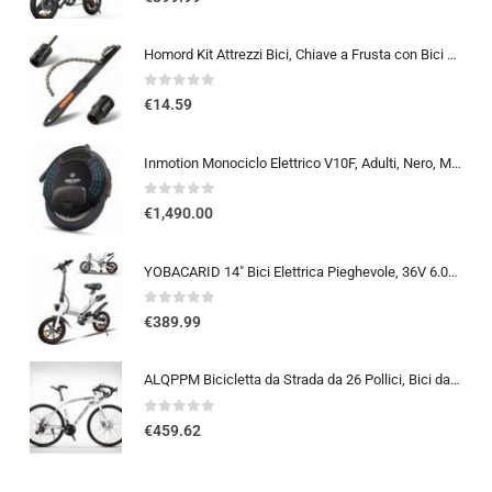
Homord Kit Attrezzi Bici, Chiave a Frusta con Bici Chiave Pacco Pignoni, Kit Catena Bici Frusta per Catena Freewheel Removal
0
out of 5
€
14.59
Inmotion Monociclo Elettrico V10F, Adulti, Nero, Motore 2000W, Autonomia Fino a 75km, 25lm/h, Pneumatico Gonfiabile 16″, Blue
0
out of 5
€
1,490.00
YOBACARID 14″ Bici Elettrica Pieghevole, 36V 6.0AH Batteria 250W Motore, Fino a 25-35km, Freni a Doppio Disco e Velocità M…
0
out of 5
€
389.99
ALQPPM Bicicletta da Strada da 26 Pollici, Bici da 24 Velocità, Freno a Doppio Disco, Telaio in Acciaio ad Alto Tenore Di …
0
out of 5
€
459.62