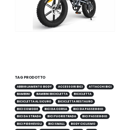
TAG PRODOTTO
ABBIGLIAMENTO BODY
ACCESSORI BICI
ATTACCHI BICI
BAMBINI
BAMBINI BICICLETTA
BICICLETTA
BICICLETTA AL SICURO
BICICLETTA RESTAURO
BICI COMODE
BICI DA CORSA
BICI DA PASSEGGIO
BICI DA STRADA
BICI FUORISTRADA
BICI PASSEGGIO
BICI PIEGHEVOLI
BICI SMALL
BODY CICLISMO