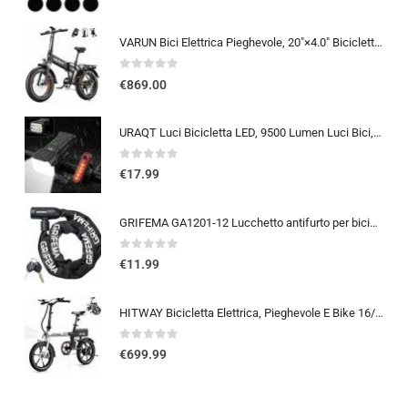
VARUN Bici Elettrica Pieghevole, 20″×4.0″ Bicicletta Elettrica da 48V 13Ah Batteria Rimovibile, Autonomia di 60-120 km, Fat B
0
out of 5
€
869.00
URAQT Luci Bicicletta LED, 9500 Lumen Luci Bici, USB Ricaricabile 12 LED Super Luminosa, IP65 Impermeabile 5+4 modalità, Luce
0
out of 5
€
17.99
GRIFEMA GA1201-12 Lucchetto antifurto per bicicletta con chiave, lucchetto a catena per biciclette, moto, scooter, 120 cm, ne
0
out of 5
€
11.99
HITWAY Bicicletta Elettrica, Pieghevole E Bike 16/20 Pollici, Motore 250W Velocità Massima 25km/h, Batteria Al Litio 36V 9…
0
out of 5
€
699.99