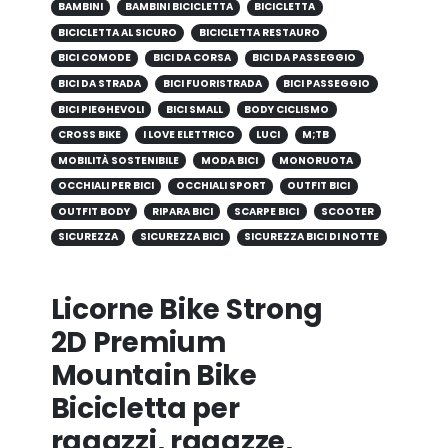
BAMBINI
BAMBINI BICICLETTA
BICICLETTA
BICICLETTA AL SICURO
BICICLETTA RESTAURO
BICI COMODE
BICI DA CORSA
BICI DA PASSEGGIO
BICI DA STRADA
BICI FUORISTRADA
BICI PASSEGGIO
BICI PIEGHEVOLI
BICI SMALL
BODY CICLISMO
CROSS BIKE
I LOVE ELETTRICO
LUCI
M;TB
MOBILITÀ SOSTENIBILE
MODA BICI
MONORUOTA
OCCHIALI PER BICI
OCCHIALI SPORT
OUTFIT BICI
OUTFIT BODY
RIPARA BICI
SCARPE BICI
SCOOTER
SICUREZZA
SICUREZZA BICI
SICUREZZA BICI DI NOTTE
Licorne Bike Strong
2D Premium
Mountain Bike
Bicicletta per
ragazzi, ragazze,