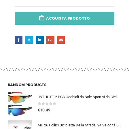
ACQUISTA PRODOTTO
RANDOM PRODUCTS
JSTHHTT 2 PCS Occhiali da Sole Sportivi da Ciclismo,Occhiali da bicicletta antivento,occhiali da ciclismo per uomini donne,pr
0
out of 5
€
10.49
MU 26 Pollici Bicicletta Della Strada, 24 Velocità Bici, Doppio Freno a Disco, Acciaio Al Carbonio Telaio, Strada Di Corsa…