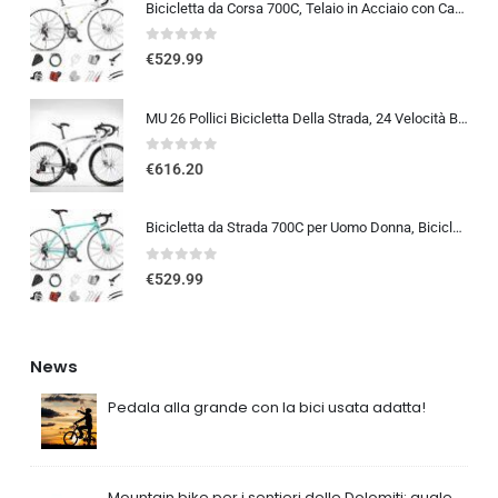
Bicicletta da Corsa 700C, Telaio in Acciaio con Cambio a 24/27/30 Marce, Bicicletta da Strada per Uomo Donna, Bici da Stra…
0
out of 5
€
529.99
MU 26 Pollici Bicicletta Della Strada, 24 Velocità Bici, Doppio Disco Freno, Acciaio Al Carbonio Telaio, Strada Biciclette…
0
out of 5
€
616.20
Bicicletta da Strada 700C per Uomo Donna, Bicicletta da Corsa con Freno a Disco 24/27/30 velocità, Telaio in Acciaio ad Al…
0
out of 5
€
529.99
News
Pedala alla grande con la bici usata adatta!
Mountain bike per i sentieri delle Dolomiti: quale