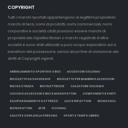
COPYRIGHT
Tutti i marchi riportati appartengono ai legittimi proprietari;
marchi di terzi, nomi di prodotti, nomi commerciali, nomi
corporativi e società citati possono essere marchi di
proprietà dei rispettivi titolari o marchi registrati d’altre
società e sono stati utilizzati a puro scopo esplicativo ed a
beneficio del possessore, senza alcun fine di violazione dei
diritti di Copyright vigenti.
ABBIGLIAMENTO SPORTIVO X BICI
ACCESSORI CICLISMO
BICICLETTE DA PASSEGGIO
BICICLETTE PER BAMBINI E ACCESSORI
BICI DA STRADA
BICI ELETTRICHE
CALZATURE CICLISMO
CASCHI E ACCESSORI X BICI E MONOPATTINI
COMPONENTI E PARTI
EQUIPAGGIAMENTO E ATTREZZI
LUCI E RIFLETTORI
MONOCICLI
MONOPATTINI
MTB
OCCHIALI
SALUTE E CURA DELLA PERSONA
SPORT E TEMPO LIBERO