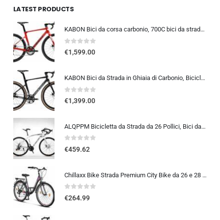
LATEST PRODUCTS
KABON Bici da corsa carbonio, 700C bici da strada T800 Completamente carbonio con Shimano 105 R7000 22 velocità 8.1 KG Leg…
0
out of 5
€
1,599.00
KABON Bici da Strada in Ghiaia di Carbonio, Bicicletta con Telaio in Fibra di Carbonio T800 con Bicicletta da Corsa con Fr…
0
out of 5
€
1,399.00
ALQPPM Bicicletta da Strada da 26 Pollici, Bici da 24 Velocità, Freno a Doppio Disco, Telaio in Acciaio ad Alto Tenore Di …
0
out of 5
€
459.62
Chillaxx Bike Strada Premium City Bike da 26 e 28 pollici, bicicletta per ragazze, ragazzi, uomini e donne, cambio a 21 ma…
0
out of 5
€
264.99