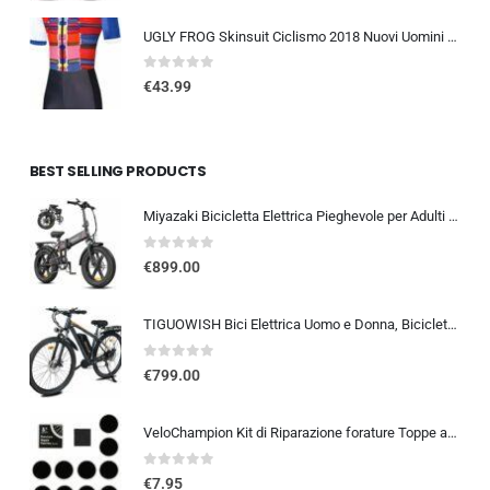
UGLY FROG Skinsuit Ciclismo 2018 Nuovi Uomini Traspirante Primavera Estate A Maniche Corta Ciclismo Body All’aperto Sports…
0
out of 5
€
43.99
BEST SELLING PRODUCTS
Miyazaki Bicicletta Elettrica Pieghevole per Adulti – Ebike con Motore Brushless – Batteria Rimovibile 48V 14Ah – Bicicletta
0
out of 5
€
899.00
TIGUOWISH Bici Elettrica Uomo e Donna, Bicicletta Elettrica 29 Pollici con Motore Posteriore 250W, Autonomia fino a 90 km,…
0
out of 5
€
799.00
VeloChampion Kit di Riparazione forature Toppe autoadesive per Pneumatici da Bici per Strada, MTB, BMX, ebike | per forature
0
out of 5
€
7.95