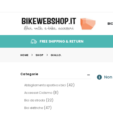
BIC
FREE SHIPPING & RETURN
HOME
SHOP
‎GIALLO.
Categorie
Non 
(42)
Abbigliamento sportivo x bici
(8)
Accessori Ciclismo
(22)
Bici da strada
(47)
Bici elettriche