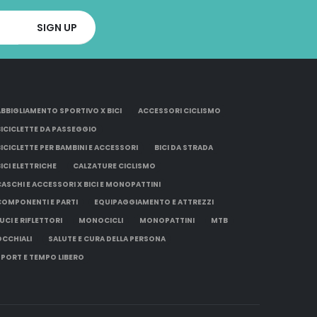
ABBIGLIAMENTO SPORTIVO X BICI
ACCESSORI CICLISMO
BICICLETTE DA PASSEGGIO
BICICLETTE PER BAMBINI E ACCESSORI
BICI DA STRADA
BICI ELETTRICHE
CALZATURE CICLISMO
CASCHI E ACCESSORI X BICI E MONOPATTINI
COMPONENTI E PARTI
EQUIPAGGIAMENTO E ATTREZZI
UCI E RIFLETTORI
MONOCICLI
MONOPATTINI
MTB
OCCHIALI
SALUTE E CURA DELLA PERSONA
SPORT E TEMPO LIBERO