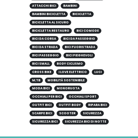
ATTACCHI BICI
BAMBINI
BAMBINI BICICLETTA
BICICLETTA
BICICLETTA AL SICURO
BICICLETTA RESTAURO
BICI COMODE
BICI DA CORSA
BICI DA PASSEGGIO
BICI DA STRADA
BICI FUORISTRADA
BICI PASSEGGIO
BICI PIEGHEVOLI
BICI SMALL
BODY CICLISMO
CROSS BIKE
I LOVE ELETTRICO
LUCI
M;TB
MOBILITÀ SOSTENIBILE
MODA BICI
MONORUOTA
OCCHIALI PER BICI
OCCHIALI SPORT
OUTFIT BICI
OUTFIT BODY
RIPARA BICI
SCARPE BICI
SCOOTER
SICUREZZA
SICUREZZA BICI
SICUREZZA BICI DI NOTTE