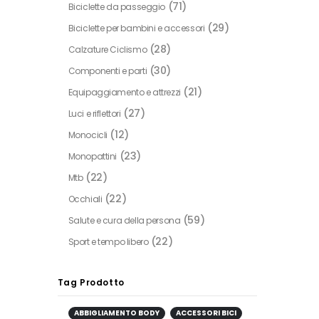
(71)
Biciclette da passeggio
(29)
Biciclette per bambini e accessori
(28)
Calzature Ciclismo
(30)
Componenti e parti
(21)
Equipaggiamento e attrezzi
(27)
Luci e riflettori
(12)
Monocicli
(23)
Monopattini
(22)
Mtb
(22)
Occhiali
(59)
Salute e cura della persona
(22)
Sport e tempo libero
Tag Prodotto
ABBIGLIAMENTO BODY
ACCESSORI BICI