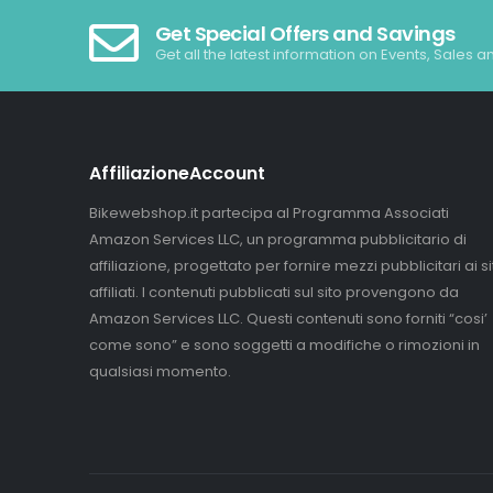
Get Special Offers and Savings
Get all the latest information on Events, Sales a
AffiliazioneAccount
Bikewebshop.it partecipa al Programma Associati
Amazon Services LLC, un programma pubblicitario di
affiliazione, progettato per fornire mezzi pubblicitari ai sit
affiliati. I contenuti pubblicati sul sito provengono da
Amazon Services LLC. Questi contenuti sono forniti “cosi’
come sono” e sono soggetti a modifiche o rimozioni in
qualsiasi momento.