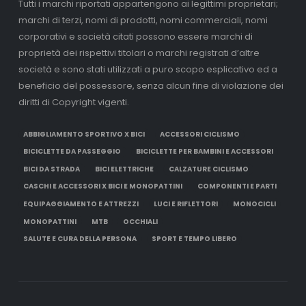
Tutti i marchi riportati appartengono ai legittimi proprietari;
marchi di terzi, nomi di prodotti, nomi commerciali, nomi
corporativi e società citati possono essere marchi di
proprietà dei rispettivi titolari o marchi registrati d’altre
società e sono stati utilizzati a puro scopo esplicativo ed a
beneficio del possessore, senza alcun fine di violazione dei
diritti di Copyright vigenti.
ABBIGLIAMENTO SPORTIVO X BICI
ACCESSORI CICLISMO
BICICLETTE DA PASSEGGIO
BICICLETTE PER BAMBINI E ACCESSORI
BICI DA STRADA
BICI ELETTRICHE
CALZATURE CICLISMO
CASCHI E ACCESSORI X BICI E MONOPATTINI
COMPONENTI E PARTI
EQUIPAGGIAMENTO E ATTREZZI
LUCI E RIFLETTORI
MONOCICLI
MONOPATTINI
MTB
OCCHIALI
SALUTE E CURA DELLA PERSONA
SPORT E TEMPO LIBERO