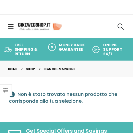
FREE
MONEY BACK
ONLINE
SHIPPING &
GUARANTEE
SUPPORT
RETURN
24/7
HOME
SHOP
BIANCO-MARRONE
Non è stato trovato nessun prodotto che
corrisponde alla tua selezione.
Get Special Offers and Savings