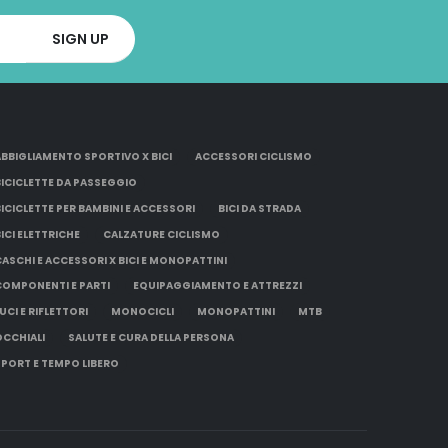
ABBIGLIAMENTO SPORTIVO X BICI
ACCESSORI CICLISMO
BICICLETTE DA PASSEGGIO
BICICLETTE PER BAMBINI E ACCESSORI
BICI DA STRADA
BICI ELETTRICHE
CALZATURE CICLISMO
CASCHI E ACCESSORI X BICI E MONOPATTINI
COMPONENTI E PARTI
EQUIPAGGIAMENTO E ATTREZZI
UCI E RIFLETTORI
MONOCICLI
MONOPATTINI
MTB
OCCHIALI
SALUTE E CURA DELLA PERSONA
SPORT E TEMPO LIBERO