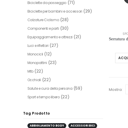
(71)
Biciclette da passeggio
(29)
Biciclette per bambini e accessori
(28)
Calzature Ciclismo
(30)
Componenti e parti
SPO
(21)
Equipaggiamento e attrezzi
(27)
Luci e riflettori
(12)
Monocicli
ACQU
(23)
Monopattini
(22)
Mtb
(22)
Occhiali
(59)
Salute e cura della persona
Mostra:
(22)
Sport e tempo libero
Tag Prodotto
ABBIGLIAMENTO BODY
ACCESSORI BICI