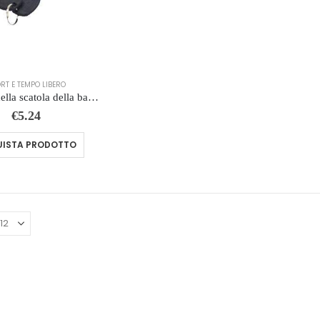
RT E TEMPO LIBERO
Serratura della scatola della batteria della E-Bike Blocco della scatola di sicurezza della batteria con le chiavi Accessori della bici elettrica per il motorino della bici elettrica
€
5.24
ISTA PRODOTTO