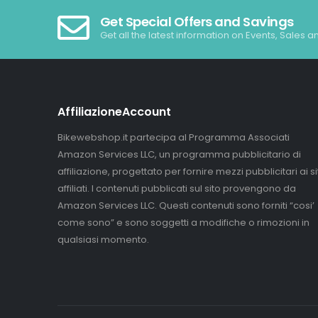
Get Special Offers and Savings
Get all the latest information on Events, Sales a
AffiliazioneAccount
Bikewebshop.it partecipa al Programma Associati
Amazon Services LLC, un programma pubblicitario di
affiliazione, progettato per fornire mezzi pubblicitari ai sit
affiliati. I contenuti pubblicati sul sito provengono da
Amazon Services LLC. Questi contenuti sono forniti “cosi’
come sono” e sono soggetti a modifiche o rimozioni in
qualsiasi momento.