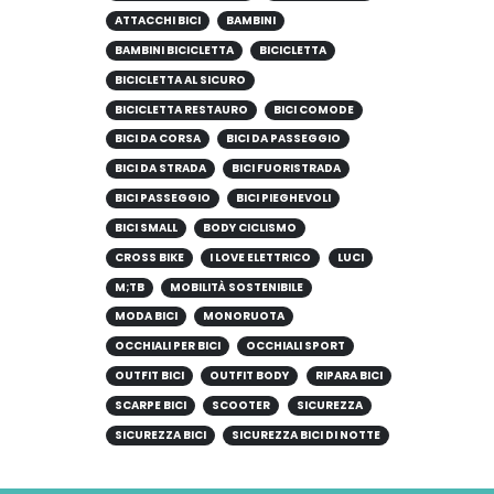
ATTACCHI BICI
BAMBINI
BAMBINI BICICLETTA
BICICLETTA
BICICLETTA AL SICURO
BICICLETTA RESTAURO
BICI COMODE
BICI DA CORSA
BICI DA PASSEGGIO
BICI DA STRADA
BICI FUORISTRADA
BICI PASSEGGIO
BICI PIEGHEVOLI
BICI SMALL
BODY CICLISMO
CROSS BIKE
I LOVE ELETTRICO
LUCI
M;TB
MOBILITÀ SOSTENIBILE
MODA BICI
MONORUOTA
OCCHIALI PER BICI
OCCHIALI SPORT
OUTFIT BICI
OUTFIT BODY
RIPARA BICI
SCARPE BICI
SCOOTER
SICUREZZA
SICUREZZA BICI
SICUREZZA BICI DI NOTTE