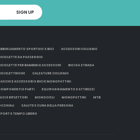
ABBIGLIAMENTO SPORTIVO X BICI
ACCESSORI CICLISMO
BICICLETTE DA PASSEGGIO
BICICLETTE PER BAMBINI E ACCESSORI
BICI DA STRADA
BICI ELETTRICHE
CALZATURE CICLISMO
CASCHI E ACCESSORI X BICI E MONOPATTINI
COMPONENTI E PARTI
EQUIPAGGIAMENTO E ATTREZZI
UCI E RIFLETTORI
MONOCICLI
MONOPATTINI
MTB
OCCHIALI
SALUTE E CURA DELLA PERSONA
SPORT E TEMPO LIBERO