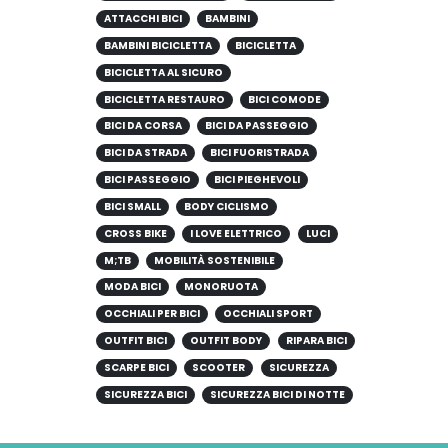
ATTACCHI BICI
BAMBINI
BAMBINI BICICLETTA
BICICLETTA
BICICLETTA AL SICURO
BICICLETTA RESTAURO
BICI COMODE
BICI DA CORSA
BICI DA PASSEGGIO
BICI DA STRADA
BICI FUORISTRADA
BICI PASSEGGIO
BICI PIEGHEVOLI
BICI SMALL
BODY CICLISMO
CROSS BIKE
I LOVE ELETTRICO
LUCI
M;TB
MOBILITÀ SOSTENIBILE
MODA BICI
MONORUOTA
OCCHIALI PER BICI
OCCHIALI SPORT
OUTFIT BICI
OUTFIT BODY
RIPARA BICI
SCARPE BICI
SCOOTER
SICUREZZA
SICUREZZA BICI
SICUREZZA BICI DI NOTTE