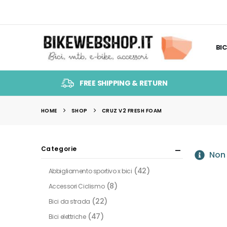
BIC
FREE SHIPPING & RETURN
HOME
SHOP
CRUZ V2 FRESH FOAM
Categorie
Non 
(42)
Abbigliamento sportivo x bici
(8)
Accessori Ciclismo
(22)
Bici da strada
(47)
Bici elettriche