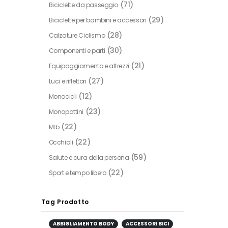
(71)
Biciclette da passeggio
(29)
Biciclette per bambini e accessori
(28)
Calzature Ciclismo
(30)
Componenti e parti
(21)
Equipaggiamento e attrezzi
(27)
Luci e riflettori
(12)
Monocicli
(23)
Monopattini
(22)
Mtb
(22)
Occhiali
(59)
Salute e cura della persona
(22)
Sport e tempo libero
Tag Prodotto
ABBIGLIAMENTO BODY
ACCESSORI BICI