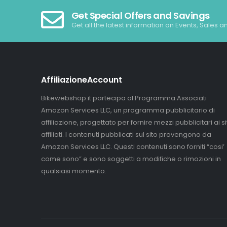
Get Special Offers and Savings
Get all the latest information on Events, Sales a
AffiliazioneAccount
Bikewebshop.it partecipa al Programma Associati
Amazon Services LLC, un programma pubblicitario di
affiliazione, progettato per fornire mezzi pubblicitari ai sit
affiliati. I contenuti pubblicati sul sito provengono da
Amazon Services LLC. Questi contenuti sono forniti “cosi’
come sono” e sono soggetti a modifiche o rimozioni in
qualsiasi momento.