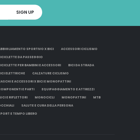
ABBIGLIAMENTO SPORTIVO X BICI
ACCESSORI CICLISMO
BICICLETTE DA PASSEGGIO
BICICLETTE PER BAMBINI E ACCESSORI
BICI DA STRADA
BICI ELETTRICHE
CALZATURE CICLISMO
CASCHI E ACCESSORI X BICI E MONOPATTINI
COMPONENTI E PARTI
EQUIPAGGIAMENTO E ATTREZZI
UCI E RIFLETTORI
MONOCICLI
MONOPATTINI
MTB
OCCHIALI
SALUTE E CURA DELLA PERSONA
SPORT E TEMPO LIBERO