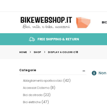
BIC
FREE SHIPPING & RETURN
HOME
SHOP
DISPLAY A COLORI C18
Categorie
Non 
(42)
Abbigliamento sportivo x bici
(8)
Accessori Ciclismo
(22)
Bici da strada
(47)
Bici elettriche