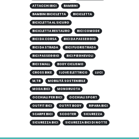
ATTACCHI BICI
BAMBINI
BAMBINI BICICLETTA
BICICLETTA
BICICLETTA AL SICURO
BICICLETTA RESTAURO
BICI COMODE
BICI DA CORSA
BICI DA PASSEGGIO
BICI DA STRADA
BICI FUORISTRADA
BICI PASSEGGIO
BICI PIEGHEVOLI
BICI SMALL
BODY CICLISMO
CROSS BIKE
I LOVE ELETTRICO
LUCI
M;TB
MOBILITÀ SOSTENIBILE
MODA BICI
MONORUOTA
OCCHIALI PER BICI
OCCHIALI SPORT
OUTFIT BICI
OUTFIT BODY
RIPARA BICI
SCARPE BICI
SCOOTER
SICUREZZA
SICUREZZA BICI
SICUREZZA BICI DI NOTTE