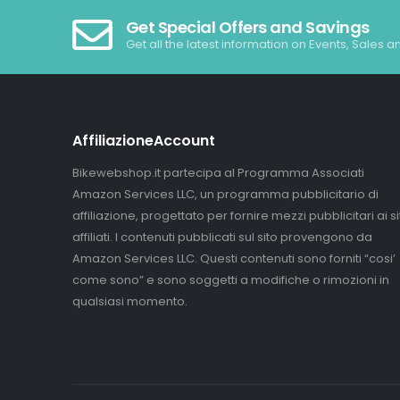
Get Special Offers and Savings
Get all the latest information on Events, Sales a
AffiliazioneAccount
Bikewebshop.it partecipa al Programma Associati
Amazon Services LLC, un programma pubblicitario di
affiliazione, progettato per fornire mezzi pubblicitari ai sit
affiliati. I contenuti pubblicati sul sito provengono da
Amazon Services LLC. Questi contenuti sono forniti “cosi’
come sono” e sono soggetti a modifiche o rimozioni in
qualsiasi momento.