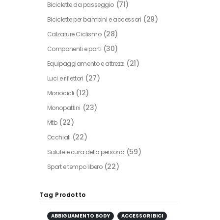
(71)
Biciclette da passeggio
(29)
Biciclette per bambini e accessori
(28)
Calzature Ciclismo
(30)
Componenti e parti
(21)
Equipaggiamento e attrezzi
(27)
Luci e riflettori
(12)
Monocicli
(23)
Monopattini
(22)
Mtb
(22)
Occhiali
(59)
Salute e cura della persona
(22)
Sport e tempo libero
Tag Prodotto
ABBIGLIAMENTO BODY
ACCESSORI BICI