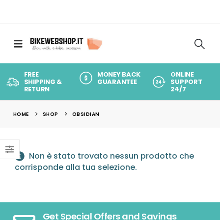
FREE
MONEY BACK
ONLINE
SHIPPING &
GUARANTEE
SUPPORT
RETURN
24/7
HOME
SHOP
OBSIDIAN
Non è stato trovato nessun prodotto che
corrisponde alla tua selezione.
Get Special Offers and Savings