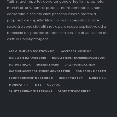
Tutti i marchi riportati appartengono ai legittimi proprietari;
marchi di terzi, nomi di prodotti, nomi commerciali, nomi
corporativi e società citati possono essere marchi di
proprietà dei rispettivi titolari o marchi registrati d’altre
società e sono stati utilizzati a puro scopo esplicativo ed a
beneficio del possessore, senza alcun fine di violazione dei
diritti di Copyright vigenti.
ABBIGLIAMENTO SPORTIVO X BICI
ACCESSORI CICLISMO
BICICLETTE DA PASSEGGIO
BICICLETTE PER BAMBINI E ACCESSORI
BICI DA STRADA
BICI ELETTRICHE
CALZATURE CICLISMO
CASCHI E ACCESSORI X BICI E MONOPATTINI
COMPONENTI E PARTI
EQUIPAGGIAMENTO E ATTREZZI
LUCI E RIFLETTORI
MONOCICLI
MONOPATTINI
MTB
OCCHIALI
SALUTE E CURA DELLA PERSONA
SPORT E TEMPO LIBERO