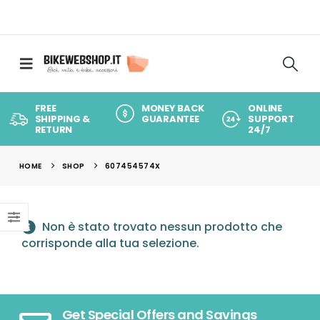
FREE
MONEY BACK
ONLINE
SHIPPING &
GUARANTEE
SUPPORT
RETURN
24/7
HOME
SHOP
607454574X
Non è stato trovato nessun prodotto che
corrisponde alla tua selezione.
Get Special Offers and Savings