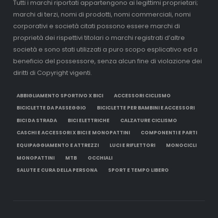
Tutti i marchi riportati appartengono ai legittimi proprietari;
marchi di terzi, nomi di prodotti, nomi commerciali, nomi
corporativi e società citati possono essere marchi di
proprietà dei rispettivi titolari o marchi registrati d’altre
società e sono stati utilizzati a puro scopo esplicativo ed a
beneficio del possessore, senza alcun fine di violazione dei
diritti di Copyright vigenti.
ABBIGLIAMENTO SPORTIVO X BICI
ACCESSORI CICLISMO
BICICLETTE DA PASSEGGIO
BICICLETTE PER BAMBINI E ACCESSORI
BICI DA STRADA
BICI ELETTRICHE
CALZATURE CICLISMO
CASCHI E ACCESSORI X BICI E MONOPATTINI
COMPONENTI E PARTI
EQUIPAGGIAMENTO E ATTREZZI
LUCI E RIFLETTORI
MONOCICLI
MONOPATTINI
MTB
OCCHIALI
SALUTE E CURA DELLA PERSONA
SPORT E TEMPO LIBERO